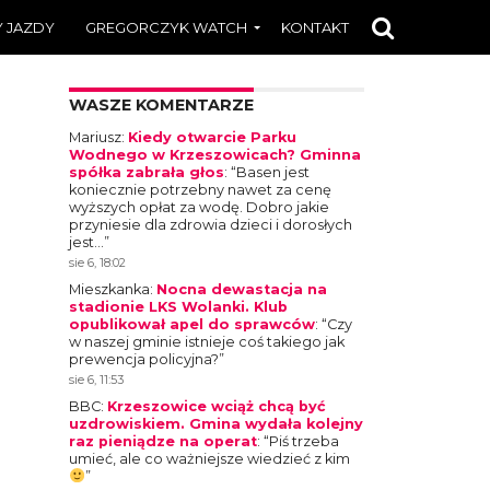
 JAZDY
GREGORCZYK WATCH
KONTAKT
WASZE KOMENTARZE
Mariusz
:
Kiedy otwarcie Parku
Wodnego w Krzeszowicach? Gminna
spółka zabrała głos
: “
Basen jest
koniecznie potrzebny nawet za cenę
wyższych opłat za wodę. Dobro jakie
przyniesie dla zdrowia dzieci i dorosłych
jest…
”
sie 6, 18:02
Mieszkanka
:
Nocna dewastacja na
stadionie LKS Wolanki. Klub
opublikował apel do sprawców
: “
Czy
w naszej gminie istnieje coś takiego jak
prewencja policyjna?
”
sie 6, 11:53
BBC
:
Krzeszowice wciąż chcą być
uzdrowiskiem. Gmina wydała kolejny
raz pieniądze na operat
: “
Piś trzeba
umieć, ale co ważniejsze wiedzieć z kim
”