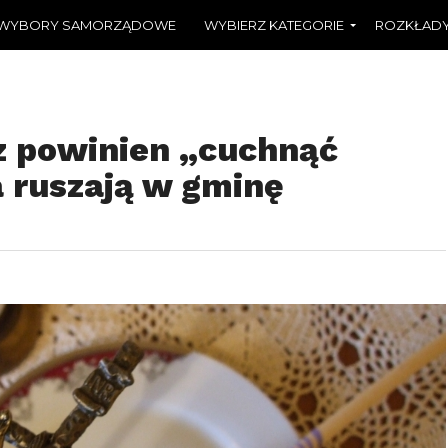
WYBORY SAMORZĄDOWE
WYBIERZ KATEGORIE
ROZKŁADY
z powinien „cuchnąć
a ruszają w gminę