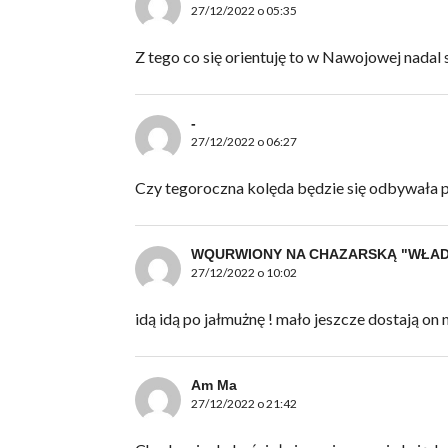
27/12/2022 o 05:35
Z tego co się orientuję to w Nawojowej nadal 
-
27/12/2022 o 06:27
Czy tegoroczna kolęda będzie się odbywała p
WQURWIONY NA CHAZARSKĄ "WŁADZE
27/12/2022 o 10:02
idą idą po jałmużnę ! mało jeszcze dostają on 
Am Ma
27/12/2022 o 21:42