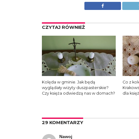
CZYTAJ RÓWNIEŻ
Kolęda w gminie. Jak będą
Co z ko
wyglądały wizyty duszpasterskie?
Krakows
Czy księża odwiedzą nas w domach?
dla księ
29 KOMENTARZY
Nawoj