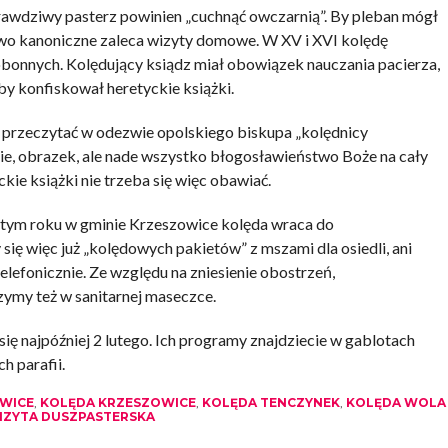
prawdziwy pasterz powinien „cuchnąć owczarnią”. By pleban mógł
wo kanoniczne zaleca wizyty domowe. W XV i XVI kolędę
onnych. Kolędujący ksiądz miał obowiązek nauczania pacierza,
zeby konfiskował heretyckie książki.
a przeczytać w odezwie opolskiego biskupa „kolędnicy
ie, obrazek, ale nade wszystko błogosławieństwo Boże na cały
kie książki nie trzeba się więc obawiać.
 tym roku w gminie Krzeszowice kolęda wraca do
ę więc już „kolędowych pakietów” z mszami dla osiedli, ani
lefonicznie. Ze względu na zniesienie obostrzeń,
zymy też w sanitarnej maseczce.
ię najpóźniej 2 lutego. Ich programy znajdziecie w gablotach
h parafii.
OWICE
,
KOLĘDA KRZESZOWICE
,
KOLĘDA TENCZYNEK
,
KOLĘDA WOLA
IZYTA DUSZPASTERSKA