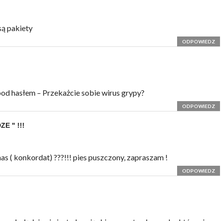
są pakiety
ODPOWIEDZ
od hasłem – Przekażcie sobie wirus grypy?
ODPOWIEDZ
 " !!!
nas ( konkordat) ???!!! pies puszczony, zapraszam !
ODPOWIEDZ