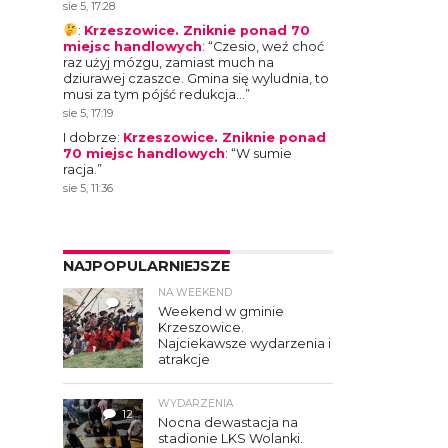
sie 5, 17:28
:
Krzeszowice. Zniknie ponad 70
miejsc handlowych
: “
Czesio, weź choć
raz użyj mózgu, zamiast much na
dziurawej czaszce. Gmina się wyludnia, to
musi za tym pójść redukcja…
”
sie 5, 17:19
I dobrze
:
Krzeszowice. Zniknie ponad
70 miejsc handlowych
: “
W sumie
racja.
”
sie 5, 11:36
NAJPOPULARNIEJSZE
NA WEEKEND
4
Weekend w gminie
Krzeszowice.
Najciekawsze wydarzenia i
atrakcje
WYDARZENIA
12
Nocna dewastacja na
stadionie LKS Wolanki.