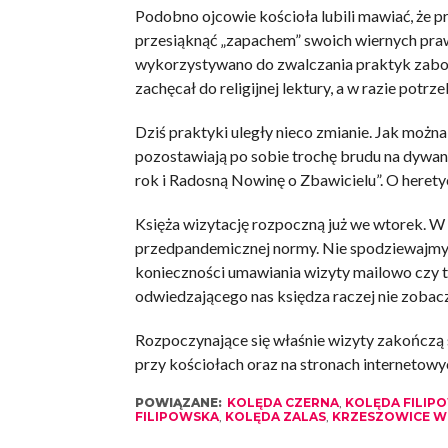
Podobno ojcowie kościoła lubili mawiać, że 
przesiąknąć „zapachem” swoich wiernych pra
wykorzystywano do zwalczania praktyk zabob
zachęcał do religijnej lektury, a w razie potr
Dziś praktyki uległy nieco zmianie. Jak możn
pozostawiają po sobie trochę brudu na dywan
rok i Radosną Nowinę o Zbawicielu”. O heretyc
Księża wizytację rozpoczną już we wtorek. W
przedpandemicznej normy. Nie spodziewajmy si
konieczności umawiania wizyty mailowo czy te
odwiedzającego nas księdza raczej nie zobac
Rozpoczynające się właśnie wizyty zakończą s
przy kościołach oraz na stronach internetowyc
POWIĄZANE:
KOLĘDA CZERNA
,
KOLĘDA FILIP
FILIPOWSKA
,
KOLĘDA ZALAS
,
KRZESZOWICE W