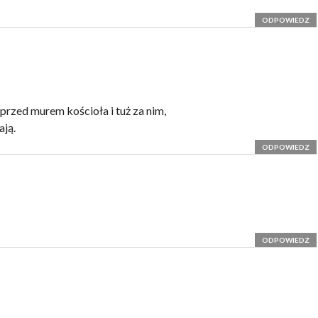
ODPOWIEDZ
przed murem kościoła i tuż za nim,
ają.
ODPOWIEDZ
ODPOWIEDZ