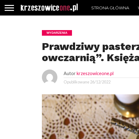
STRONA GŁÓWNA
WYDARZENIA
Prawdziwy paster
owczarnią”. Księż
Autor
krzeszowiceone.pl
Opublikowane
26/12/2022