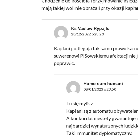
Chodzenie do kościoła i przyjmowanie księdza
mają takiej woli nie obrażali przy okazji kapł
Ks Vaclaw Rypajło
28/12/2022 o 23:20
Kaplani podlegaja tak samo prawu karne
suwerenowi PISowskiemu afektacji nie j
poprawic.
Homo sum humani
08/01/2023 o 23:50
Tu się mylisz.
Kapłani są z automatu obywatela
A konkordat niestety gwarantuje
najbardziej wynaturzonych ludzki
Taki immunitet dyplomatyczny.