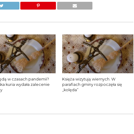
lędą w czasach pandemii?
Księża wizytują wiernych. W
ka kuria wydała zalecenie
parafiach gminy rozpoczęła się
ży
„kolęda”