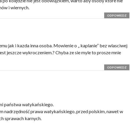
 po kolędzie nie jest obowiązkiem, warto aby osoby które nie
anów i wiernych.
ODPOWIEDZ
mu jak i kazda inna osoba. Mowienie o „ kaplanie” bez wlasciwej
est jeszcze wykroczeniem.? Chyba ze sie myle to prosze mnie
ODPOWIEDZ
mi państwa watykańskiego.
 im nadrzędność prawa watykańskiego, przed polskim, nawet w
ch sprawach karnych.