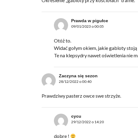
Określenie „gabloty przy kościołach” trafne.
Prawda w pigułce
09/01/2023 o 00:05
Otóż to.
Widać gołym okiem, jakie gabloty stoją 
Te na klepsydry nawet oświetlenia nie m
Zaczyna się sezon
28/12/2022 o 00:40
Prawdziwy pasterz owce swe strzyże.
cycu
29/12/2022 o 14:20
dobre !