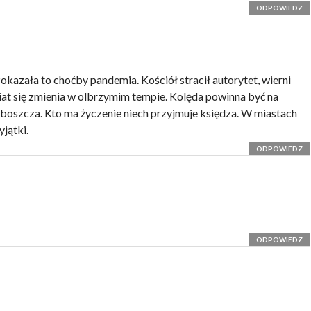
ODPOWIEDZ
okazała to choćby pandemia. Kościół stracił autorytet, wierni
iat się zmienia w olbrzymim tempie. Kolęda powinna być na
roboszcza. Kto ma życzenie niech przyjmuje księdza. W miastach
yjątki.
ODPOWIEDZ
ODPOWIEDZ