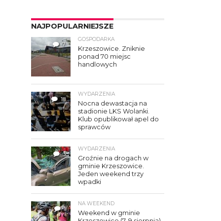
NAJPOPULARNIEJSZE
GOSPODARKA
7
Krzeszowice. Zniknie
ponad 70 miejsc
handlowych
WYDARZENIA
18
Nocna dewastacja na
stadionie LKS Wolanki.
Klub opublikował apel do
sprawców
WYDARZENIA
3
Groźnie na drogach w
gminie Krzeszowice.
Jeden weekend trzy
wpadki
NA WEEKEND
1
Weekend w gminie
Krzeszowice (7–9 sierpnia).