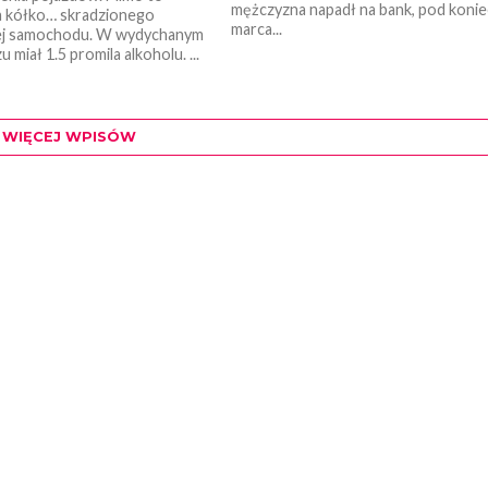
mężczyzna napadł na bank, pod konie
a kółko… skradzionego
marca...
ej samochodu. W wydychanym
 miał 1.5 promila alkoholu. ...
WIĘCEJ WPISÓW