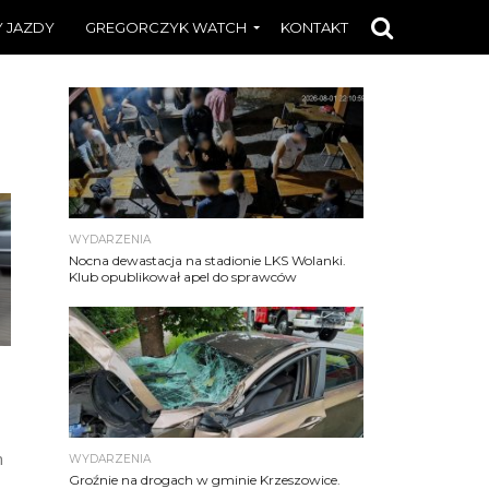
 JAZDY
GREGORCZYK WATCH
KONTAKT
WYDARZENIA
Nocna dewastacja na stadionie LKS Wolanki.
Klub opublikował apel do sprawców
m
WYDARZENIA
Groźnie na drogach w gminie Krzeszowice.