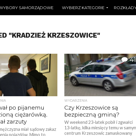
WYBORY SAMORZĄDOWE
WYBIERZ KATEGORIE
ROZKŁADY
ED "KRADZIEŻ KRZESZOWICE"
41
NIA
WYDARZENIA
wał po pijanemu
Czy Krzeszowice są
zioną ciężarówką.
bezpieczną gminą?
ał zarzuty
W weekend 23-latek pobił i zgwałci
13-latkę, kilka miesięcy temu w samy
 mężczyzna miał sądowy zakaz
centrum Krzeszowic zamaskowany
enia pojazdów. Mimo to