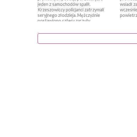
jeden z samochodów spalił.
wsiadł z
Krzeszowiccy policjanci zatrzymali
wcześni
seryjnego złodzieja. Mężczyźnie
powietrzu
postawiono cztery zarzuty....