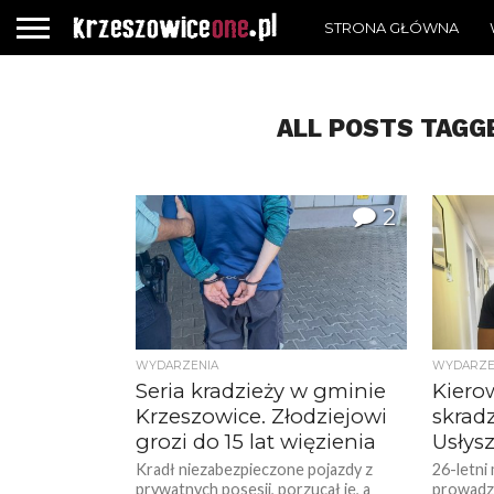
STRONA GŁÓWNA
ALL POSTS TAGG
2
WYDARZENIA
WYDARZE
Seria kradzieży w gminie
Kiero
Krzeszowice. Złodziejowi
skrad
grozi do 15 lat więzienia
Usłysz
Kradł niezabezpieczone pojazdy z
26-letni
prywatnych posesji, porzucał je, a
prowadz