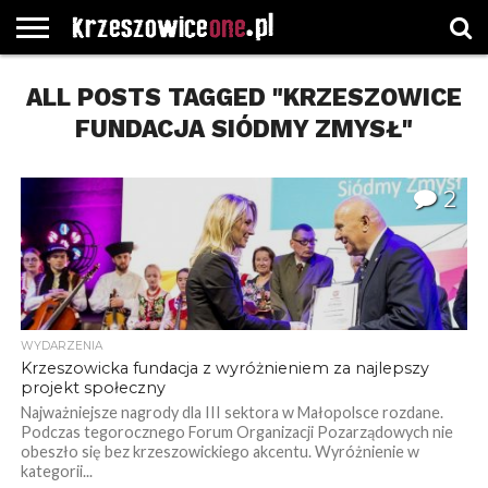
STRONA
ALL POSTS TAGGED "KRZESZOWICE
GŁÓWNA
WYBORY
WYBIERZ
ROZKŁADY
GREGORCZYK
KONTAKT
SAMORZĄDOWE
KATEGORIE
JAZDY
WATCH
FUNDACJA SIÓDMY ZMYSŁ"
2
WYDARZENIA
Krzeszowicka fundacja z wyróżnieniem za najlepszy
projekt społeczny
Najważniejsze nagrody dla III sektora w Małopolsce rozdane.
Podczas tegorocznego Forum Organizacji Pozarządowych nie
obeszło się bez krzeszowickiego akcentu. Wyróżnienie w
kategorii...