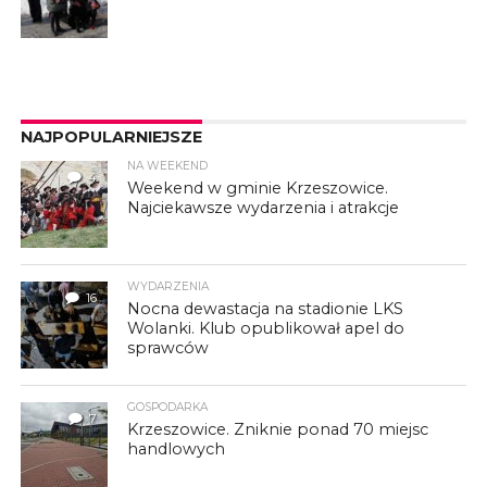
NAJPOPULARNIEJSZE
NA WEEKEND
4
Weekend w gminie Krzeszowice.
Najciekawsze wydarzenia i atrakcje
WYDARZENIA
16
Nocna dewastacja na stadionie LKS
Wolanki. Klub opublikował apel do
sprawców
GOSPODARKA
7
Krzeszowice. Zniknie ponad 70 miejsc
handlowych