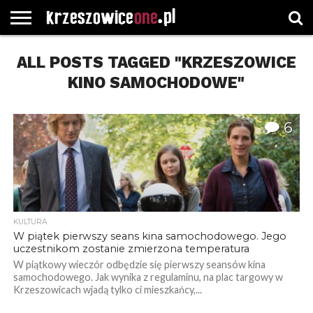
STRONA
ALL POSTS TAGGED "KRZESZOWICE
GŁÓWNA
WYBORY
WYBIERZ
ROZKŁADY
GREGORCZYK
KONTAKT
SAMORZĄDOWE
KATEGORIE
JAZDY
WATCH
KINO SAMOCHODOWE"
6
KULTURA
W piątek pierwszy seans kina samochodowego. Jego
uczestnikom zostanie zmierzona temperatura
W piątkowy wieczór odbędzie się pierwszy seansów kina
samochodowego. Jak wynika z regulaminu, na plac targowy w
Krzeszowicach wjadą tylko ci mieszkańcy,...