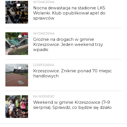
WYDARZENIA
12
Nocna dewastacja na stadionie LKS
Wolanki. Klub opublikował apel do
sprawców
WYDARZENIA
3
Groźnie na drogach w gminie
Krzeszowice. Jeden weekend trzy
wpadki
GOSPODARKA
6
Krzeszowice. Zniknie ponad 70 miejsc
handlowych
NA WEEKEND
Weekend w gminie Krzeszowice (7–9
sierpnia). Sprawdź, co będzie się działo