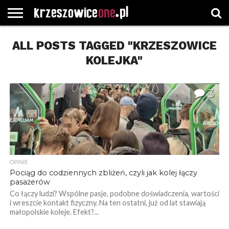
STRONA
ALL POSTS TAGGED "KRZESZOWICE
GŁÓWNA
WYBORY
WYBIERZ
ROZKŁADY
GREGORCZYK
KONTAKT
SAMORZĄDOWE
KATEGORIE
JAZDY
WATCH
KOLEJKA"
3
OPINIE
Pociąg do codziennych zbliżeń, czyli jak kolej łączy
pasażerów
Co łączy ludzi? Wspólne pasje, podobne doświadczenia, wartości
i wreszcie kontakt fizyczny. Na ten ostatni, już od lat stawiają
małopolskie koleje. Efekt?...