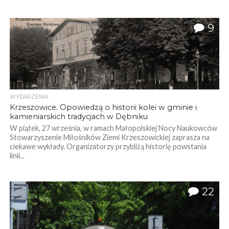
9
WYDARZENIA
Krzeszowice. Opowiedzą o historii kolei w gminie i
kamieniarskich tradycjach w Dębniku
W piątek, 27 września, w ramach Małopolskiej Nocy Naukowców
Stowarzyszenie Miłośników Ziemi Krzeszowickiej zaprasza na
ciekawe wykłady. Organizatorzy przybliżą historię powstania
linii...
22