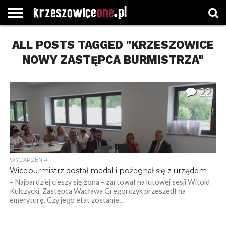
STRONA
ALL POSTS TAGGED "KRZESZOWICE
GŁÓWNA
WYBORY
WYBIERZ
ROZKŁADY
GREGORCZYK
KONTAKT
SAMORZĄDOWE
KATEGORIE
JAZDY
WATCH
NOWY ZASTĘPCA BURMISTRZA"
22
WYDARZENIA
Wiceburmistrz dostał medal i pożegnał się z urzędem
– Najbardziej cieszy się żona – żartował na lutowej sesji Witold
Kulczycki. Zastępca Wacława Gregorczyk przeszedł na
emeryturę. Czy jego etat zostanie...