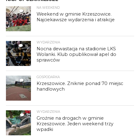
NA WEEKEND
4
Weekend w gminie Krzeszowice.
Najciekawsze wydarzenia i atrakcje
WYDARZENIA
16
Nocna dewastacja na stadionie LKS
Wolanki. Klub opublikował apel do
sprawców
GOSPODARKA
7
Krzeszowice. Zniknie ponad 70 miejsc
handlowych
WYDARZENIA
3
Groźnie na drogach w gminie
Krzeszowice. Jeden weekend trzy
wpadki