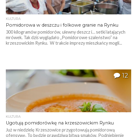
KULTURA
Pomidorowa w deszczu i folkowe granie na Rynku
300 kilogramów pomidorów, ulewny deszcz i… setki latających
mrówek. Tak dziś wyglądało „Pomidorowe szaleństwo” na
krzeszowickim Rynku. W trakcie imprezy mieszkańcy mogli...
12
KULTURA
Ugotują pomidorówkę na krzeszowickim Rynku
Już w niedzielę Krzeszowice przygotowują pomidorową
ofensywę. To będzie prawdziwa bitwa smaków. Podniebienie