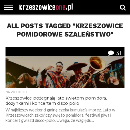
STRONA
ALL POSTS TAGGED "KRZESZOWICE
GŁÓWNA
WYBORY
WYBIERZ
ROZKŁADY
GREGORCZYK
KONTAKT
SAMORZĄDOWE
KATEGORIE
JAZDY
WATCH
POMIDOROWE SZALEŃSTWO"
31
NA WEEKEND
Krzeszowice pożegnają lato świętem pomidora,
dożynkami i koncertem disco polo
W najbliższy weekend gminę czeka kumulacja imprez. Lato w
Krzeszowicach zakończy święto pomidora, festiwal piwa i
koncert gwiazd disco-polo. Uwaga, ze względu...