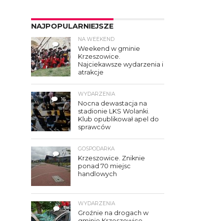
NAJPOPULARNIEJSZE
NA WEEKEND
4
Weekend w gminie
Krzeszowice.
Najciekawsze wydarzenia i
atrakcje
WYDARZENIA
16
Nocna dewastacja na
stadionie LKS Wolanki.
Klub opublikował apel do
sprawców
GOSPODARKA
7
Krzeszowice. Zniknie
ponad 70 miejsc
handlowych
WYDARZENIA
3
Groźnie na drogach w
gminie Krzeszowice.