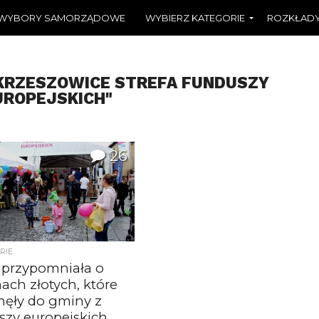
WYBORY SAMORZĄDOWE
WYBIERZ KATEGORIE
ROZKŁADY
"KRZESZOWICE STREFA FUNDUSZY
UROPEJSKICH"
26
RIE
a przypomniała o
ach złotych, które
nęły do gminy z
szy europejskich