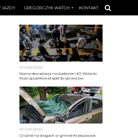
 JAZDY
GREGORCZYK WATCH
KONTAKT
WYDARZENIA
Nocna dewastacja na stadionie LKS Wolanki.
Klub opublikował apel do sprawców
WYDARZENIA
Groźnie na drogach w gminie Krzeszowice.