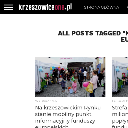
STRONA GŁÓWNA
ALL POSTS TAGGED 
E
WYDARZENIA
FOTOGALE
Na krzeszowickim Rynku
Stref
stanie mobilny punkt
milion
informacyjny funduszy
popły
europejskich
fundu