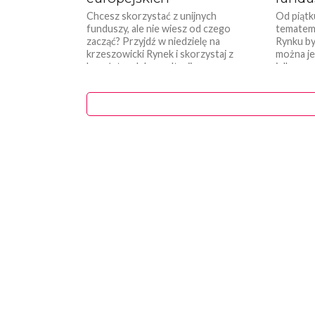
Chcesz skorzystać z unijnych
Od piątk
funduszy, ale nie wiesz od czego
tematem
zacząć? Przyjdź w niedzielę na
Rynku by
krzeszowicki Rynek i skorzystaj z
można je
bezpłatnych konsultacji....
i dlaczego