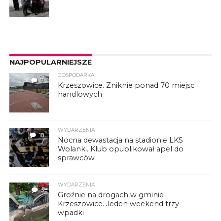
NAJPOPULARNIEJSZE
GOSPODARKA
7
Krzeszowice. Zniknie ponad 70 miejsc
handlowych
WYDARZENIA
18
Nocna dewastacja na stadionie LKS
Wolanki. Klub opublikował apel do
sprawców
WYDARZENIA
3
Groźnie na drogach w gminie
Krzeszowice. Jeden weekend trzy
wpadki