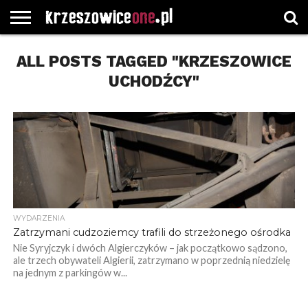
STRONA
ALL POSTS TAGGED "KRZESZOWICE
GŁÓWNA
WYBORY
WYBIERZ
ROZKŁADY
GREGORCZYK
KONTAKT
SAMORZĄDOWE
KATEGORIE
JAZDY
WATCH
UCHODŹCY"
WYDARZENIA
Zatrzymani cudzoziemcy trafili do strzeżonego ośrodka
Nie Syryjczyk i dwóch Algierczyków – jak początkowo sądzono,
ale trzech obywateli Algierii, zatrzymano w poprzednią niedzielę
na jednym z parkingów w...