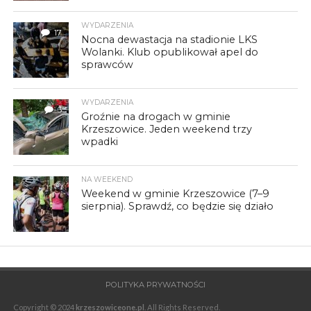
WYDARZENIA
17
Nocna dewastacja na stadionie LKS
Wolanki. Klub opublikował apel do
sprawców
WYDARZENIA
3
Groźnie na drogach w gminie
Krzeszowice. Jeden weekend trzy
wpadki
NA WEEKEND
Weekend w gminie Krzeszowice (7–9
sierpnia). Sprawdź, co będzie się działo
POLITYKA PRYWATNOŚCI
Copyright © 2024
krzeszowiceone.pl
. All Rights Reserved.