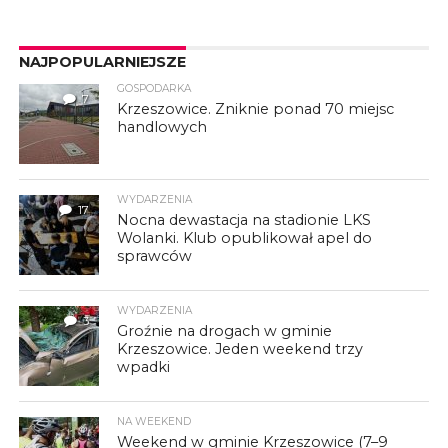
NAJPOPULARNIEJSZE
GOSPODARKA
7
Krzeszowice. Zniknie ponad 70 miejsc
handlowych
WYDARZENIA
17
Nocna dewastacja na stadionie LKS
Wolanki. Klub opublikował apel do
sprawców
WYDARZENIA
3
Groźnie na drogach w gminie
Krzeszowice. Jeden weekend trzy
wpadki
NA WEEKEND
Weekend w gminie Krzeszowice (7–9