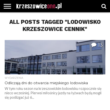
STRONA
ALL POSTS TAGGED "LODOWISKO
GŁÓWNA
WYBORY
WYBIERZ
ROZKŁADY
GREGORCZYK
KONTAKT
SAMORZĄDOWE
KATEGORIE
JAZDY
WATCH
KRZESZOWICE CENNIK"
13
WYDARZENIA
Odliczają dni do otwarcia miejskiego lodowiska
W tym roku sezon na krzeszowickim lodowisku rozpocznie się
nieco wcześniej. Pierwsi miłośnicy jazdy na łyżwach będą mogli
się poślizgać już 6...