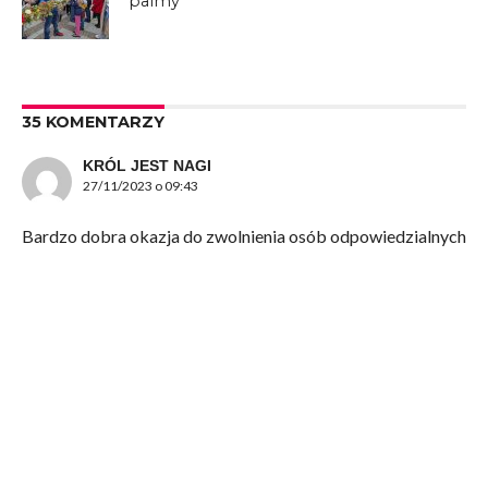
palmy
35 KOMENTARZY
KRÓL JEST NAGI
27/11/2023 o 09:43
Bardzo dobra okazja do zwolnienia osób odpowiedzialnych
za tzw. galerię. Nikogo nie obchodzą popłuczyny po sztuce,
co jasno widać po frekwencji.
Zrobię tam galerię lokalnych twórców, a nie jest to pustynia
w tym względzie.
Wielkiej sztuki i tak nigdy w tej galerii ze względów
finansowych nie będzie a to co teraz to żałosna komedia.
ODPOWIEDZ
Ad
27/11/2023 o 15:38