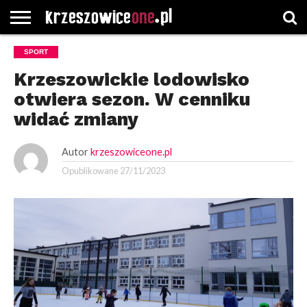
STRONA
SPORT
GŁÓWNA
WYBORY
WYBIERZ
ROZKŁADY
GREGORCZYK
KONTAKT
SAMORZĄDOWE
KATEGORIE
JAZDY
WATCH
Krzeszowickie lodowisko
otwiera sezon. W cenniku
widać zmiany
Autor
krzeszowiceone.pl
Opublikowane
27/11/2023