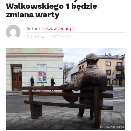
Walkowskiego 1 będzie
zmiana warty
Autor
krzeszowiceone.pl
Opublikowane
26/11/2023
FOT. KACPER ROPKA