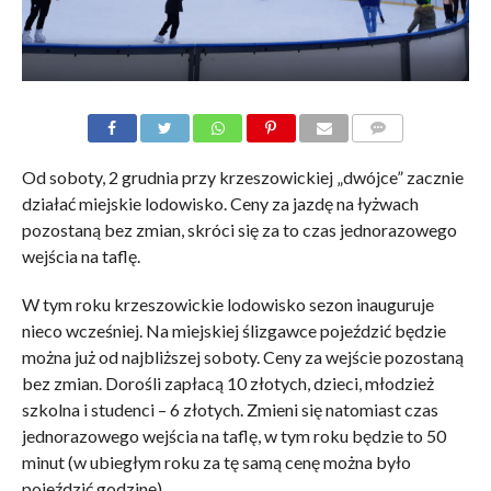
KOMENTARZE
Od soboty, 2 grudnia przy krzeszowickiej „dwójce” zacznie
działać miejskie lodowisko. Ceny za jazdę na łyżwach
pozostaną bez zmian, skróci się za to czas jednorazowego
wejścia na taflę.
W tym roku krzeszowickie lodowisko sezon inauguruje
nieco wcześniej. Na miejskiej ślizgawce pojeździć będzie
można już od najbliższej soboty. Ceny za wejście pozostaną
bez zmian. Dorośli zapłacą 10 złotych, dzieci, młodzież
szkolna i studenci – 6 złotych. Zmieni się natomiast czas
jednorazowego wejścia na taflę, w tym roku będzie to 50
minut (w ubiegłym roku za tę samą cenę można było
pojeździć godzinę).