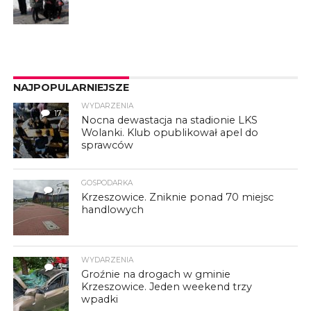
NAJPOPULARNIEJSZE
WYDARZENIA
17
Nocna dewastacja na stadionie LKS
Wolanki. Klub opublikował apel do
sprawców
GOSPODARKA
7
Krzeszowice. Zniknie ponad 70 miejsc
handlowych
WYDARZENIA
3
Groźnie na drogach w gminie
Krzeszowice. Jeden weekend trzy
wpadki