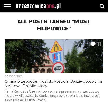
STRONA
GŁÓWNA
ALL POSTS TAGGED "MOST
WYBORY
WYBIERZ
ROZKŁADY
GREGORCZYK
KONTAKT
SAMORZĄDOWE
KATEGORIE
JAZDY
WATCH
FILIPOWICE"
11
GOSPODARKA
Gmina przebuduje most do kościoła. Będzie gotowy na
Światowe Dni Młodzieży
Firma Remost z Czernichowa wgrała przetarg na przebudowę
mostu w Filipowicach. Konkurencja była spora, bo o inwestycję
zabiegało aż 17 firm. Prace...