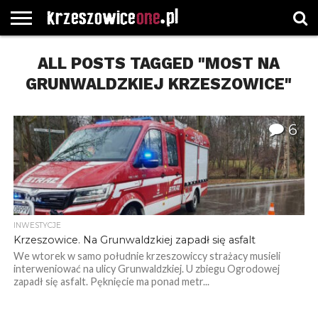
STRONA
GŁÓWNA
ALL POSTS TAGGED "MOST NA
WYBORY
WYBIERZ
ROZKŁADY
GREGORCZYK
KONTAKT
SAMORZĄDOWE
KATEGORIE
JAZDY
WATCH
GRUNWALDZKIEJ KRZESZOWICE"
6
INWESTYCJE
Krzeszowice. Na Grunwaldzkiej zapadł się asfalt
We wtorek w samo południe krzeszowiccy strażacy musieli
interweniować na ulicy Grunwaldzkiej. U zbiegu Ogrodowej
zapadł się asfalt. Pęknięcie ma ponad metr...