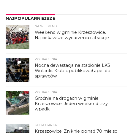
NAJPOPULARNIEJSZE
NA WEEKEND
4
Weekend w gminie Krzeszowice.
Najciekawsze wydarzenia i atrakcje
WYDARZENIA
12
Nocna dewastacja na stadionie LKS
Wolanki. Klub opublikował apel do
sprawców
WYDARZENIA
3
Groźnie na drogach w gminie
Krzeszowice. Jeden weekend trzy
wpadki
GOSPODARKA
6
Krzeszowice. Zniknie ponad 70 miejsc