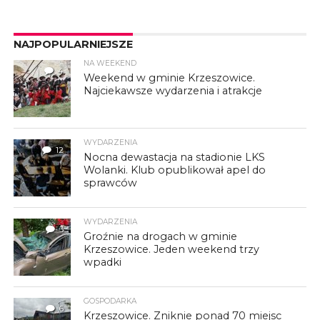
NAJPOPULARNIEJSZE
NA WEEKEND
4
Weekend w gminie Krzeszowice.
Najciekawsze wydarzenia i atrakcje
WYDARZENIA
12
Nocna dewastacja na stadionie LKS
Wolanki. Klub opublikował apel do
sprawców
WYDARZENIA
3
Groźnie na drogach w gminie
Krzeszowice. Jeden weekend trzy
wpadki
GOSPODARKA
6
Krzeszowice. Zniknie ponad 70 miejsc