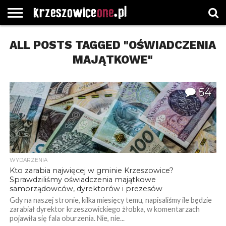
STRONA
ALL POSTS TAGGED "OŚWIADCZENIA
GŁÓWNA
WYBORY
WYBIERZ
ROZKŁADY
GREGORCZYK
KONTAKT
SAMORZĄDOWE
KATEGORIE
JAZDY
WATCH
MAJĄTKOWE"
54
WYDARZENIA
Kto zarabia najwięcej w gminie Krzeszowice?
Sprawdziliśmy oświadczenia majątkowe
samorządowców, dyrektorów i prezesów
Gdy na naszej stronie, kilka miesięcy temu, napisaliśmy ile będzie
zarabiał dyrektor krzeszowickiego żłobka, w komentarzach
pojawiła się fala oburzenia. Nie, nie...