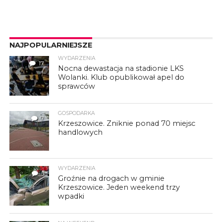
NAJPOPULARNIEJSZE
WYDARZENIA
17
Nocna dewastacja na stadionie LKS
Wolanki. Klub opublikował apel do
sprawców
GOSPODARKA
7
Krzeszowice. Zniknie ponad 70 miejsc
handlowych
WYDARZENIA
3
Groźnie na drogach w gminie
Krzeszowice. Jeden weekend trzy
wpadki