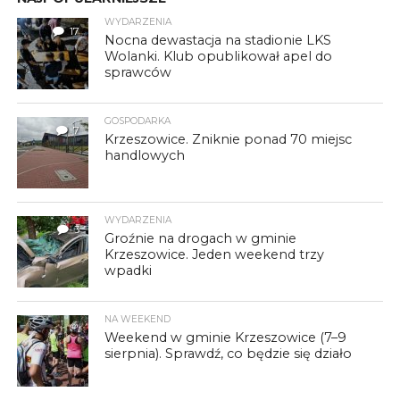
WYDARZENIA
17
Nocna dewastacja na stadionie LKS
Wolanki. Klub opublikował apel do
sprawców
GOSPODARKA
7
Krzeszowice. Zniknie ponad 70 miejsc
handlowych
WYDARZENIA
3
Groźnie na drogach w gminie
Krzeszowice. Jeden weekend trzy
wpadki
NA WEEKEND
Weekend w gminie Krzeszowice (7–9
sierpnia). Sprawdź, co będzie się działo