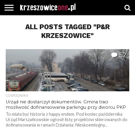
STRONA
GŁÓWNA
ALL POSTS TAGGED "P&R
WYBORY
WYBIERZ
ROZKŁADY
GREGORCZYK
KONTAKT
SAMORZĄDOWE
KATEGORIE
JAZDY
WATCH
KRZESZOWICE"
52
GOSPODARKA
Urząd nie dostarczył dokumentów. Gmina traci
możliwość dofinansowania parkingu przy dworcu PKP
To miała być historia z happy endem. Pod koniec października
Urząd Marszałkowskie ogłosił listę projektów skierowanych do
dofinansowania w ramach Działania: Nieskoemisyjny...