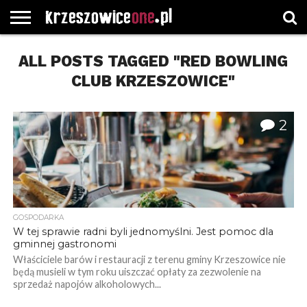
STRONA
ALL POSTS TAGGED "RED BOWLING
GŁÓWNA
WYBORY
WYBIERZ
ROZKŁADY
GREGORCZYK
KONTAKT
SAMORZĄDOWE
KATEGORIE
JAZDY
WATCH
CLUB KRZESZOWICE"
2
GOSPODARKA
W tej sprawie radni byli jednomyślni. Jest pomoc dla
gminnej gastronomi
Właściciele barów i restauracji z terenu gminy Krzeszowice nie
będą musieli w tym roku uiszczać opłaty za zezwolenie na
sprzedaż napojów alkoholowych...