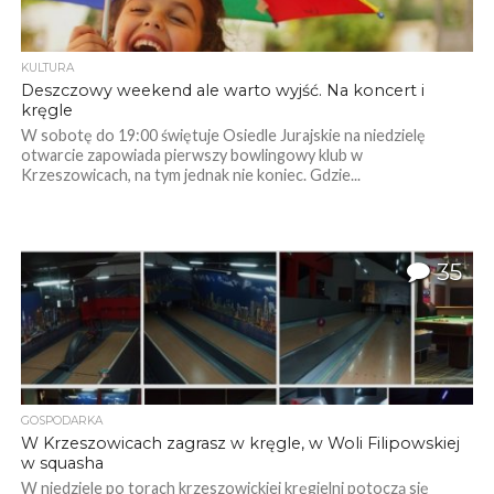
KULTURA
Deszczowy weekend ale warto wyjść. Na koncert i
kręgle
W sobotę do 19:00 świętuje Osiedle Jurajskie na niedzielę
otwarcie zapowiada pierwszy bowlingowy klub w
Krzeszowicach, na tym jednak nie koniec. Gdzie...
35
GOSPODARKA
W Krzeszowicach zagrasz w kręgle, w Woli Filipowskiej
w squasha
W niedziele po torach krzeszowickiej kręgielni potoczą się