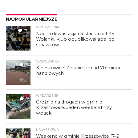
NAJPOPULARNIEJSZE
WYDARZENIA
17
Nocna dewastacja na stadionie LKS
Wolanki. Klub opublikował apel do
sprawców
GOSPODARKA
7
Krzeszowice. Zniknie ponad 70 miejsc
handlowych
WYDARZENIA
3
Groźnie na drogach w gminie
Krzeszowice. Jeden weekend trzy
wpadki
NA WEEKEND
Weekend w gminie Krzeszowice (7–9