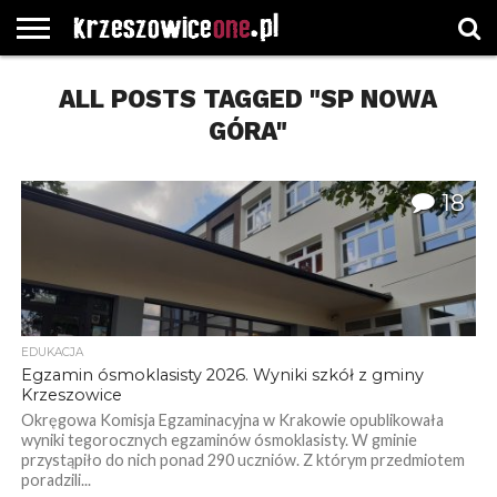
STRONA
GŁÓWNA
ALL POSTS TAGGED "SP NOWA
WYBORY
WYBIERZ
ROZKŁADY
GREGORCZYK
KONTAKT
SAMORZĄDOWE
KATEGORIE
JAZDY
WATCH
GÓRA"
18
EDUKACJA
Egzamin ósmoklasisty 2026. Wyniki szkół z gminy
Krzeszowice
Okręgowa Komisja Egzaminacyjna w Krakowie opublikowała
wyniki tegorocznych egzaminów ósmoklasisty. W gminie
przystąpiło do nich ponad 290 uczniów. Z którym przedmiotem
poradzili...