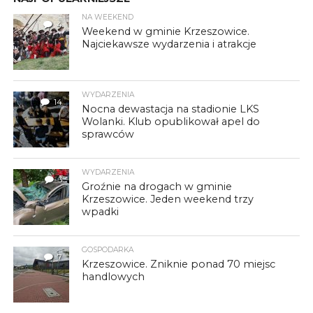
NA WEEKEND
4
Weekend w gminie Krzeszowice.
Najciekawsze wydarzenia i atrakcje
WYDARZENIA
14
Nocna dewastacja na stadionie LKS
Wolanki. Klub opublikował apel do
sprawców
WYDARZENIA
3
Groźnie na drogach w gminie
Krzeszowice. Jeden weekend trzy
wpadki
GOSPODARKA
7
Krzeszowice. Zniknie ponad 70 miejsc
handlowych