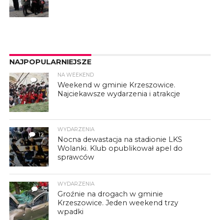
NAJPOPULARNIEJSZE
NA WEEKEND
4
Weekend w gminie Krzeszowice.
Najciekawsze wydarzenia i atrakcje
WYDARZENIA
12
Nocna dewastacja na stadionie LKS
Wolanki. Klub opublikował apel do
sprawców
WYDARZENIA
3
Groźnie na drogach w gminie
Krzeszowice. Jeden weekend trzy
wpadki