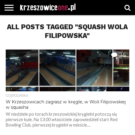
STRONA
ALL POSTS TAGGED "SQUASH WOLA
GŁÓWNA
WYBORY
WYBIERZ
ROZKŁADY
GREGORCZYK
KONTAKT
SAMORZĄDOWE
KATEGORIE
JAZDY
WATCH
FILIPOWSKA"
35
GOSPODARKA
W Krzeszowicach zagrasz w kręgle, w Woli Filipowskiej
w squasha
W niedziele po torach krzeszowickiej kręgielni potoczą się
pierwsze kule. Na 13:00 właściciele zapowiedzieli start Red
Bowling Club, pierwszej kręgielni w mieście....