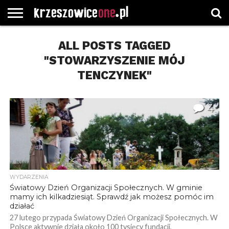
STRONA
GŁÓWNA
ALL POSTS TAGGED
WYBORY
WYBIERZ
ROZKŁADY
GREGORCZYK
KONTAKT
SAMORZĄDOWE
KATEGORIE
JAZDY
WATCH
"STOWARZYSZENIE MÓJ
TENCZYNEK"
4
WYDARZENIA
Światowy Dzień Organizacji Społecznych. W gminie
mamy ich kilkadziesiąt. Sprawdź jak możesz pomóc im
działać
27 lutego przypada Światowy Dzień Organizacji Społecznych. W
Polsce aktywnie działa około 100 tysięcy fundacji,