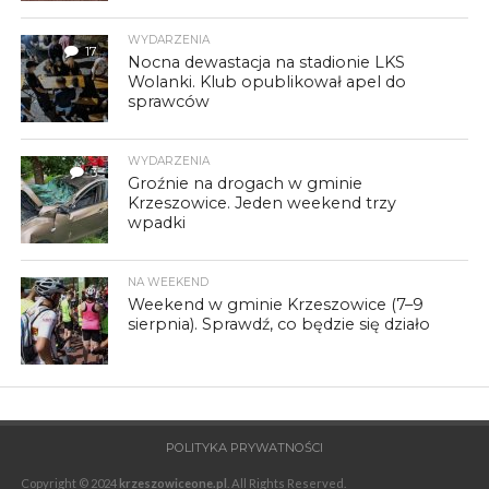
WYDARZENIA
17
Nocna dewastacja na stadionie LKS
Wolanki. Klub opublikował apel do
sprawców
WYDARZENIA
3
Groźnie na drogach w gminie
Krzeszowice. Jeden weekend trzy
wpadki
NA WEEKEND
Weekend w gminie Krzeszowice (7–9
sierpnia). Sprawdź, co będzie się działo
POLITYKA PRYWATNOŚCI
Copyright © 2024
krzeszowiceone.pl
. All Rights Reserved.