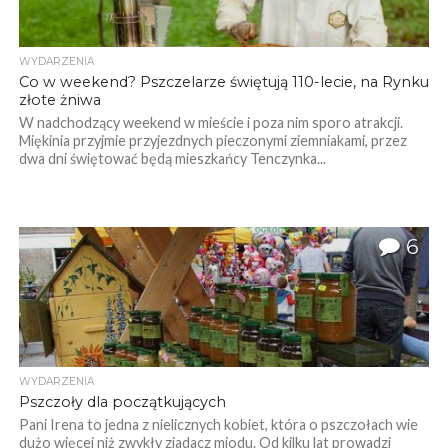
WYDARZENIA
Co w weekend? Pszczelarze świętują 110-lecie, na Rynku
złote żniwa
W nadchodzący weekend w mieście i poza nim sporo atrakcji.
Miękinia przyjmie przyjezdnych pieczonymi ziemniakami, przez
dwa dni świętować będą mieszkańcy Tenczynka...
6
WYDARZENIA
Pszczoły dla początkujących
Pani Irena to jedna z nielicznych kobiet, która o pszczołach wie
dużo więcej niż zwykły zjadacz miodu. Od kilku lat prowadzi