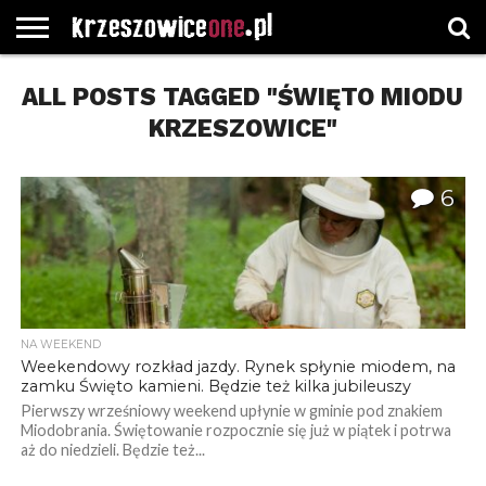
STRONA
ALL POSTS TAGGED "ŚWIĘTO MIODU
GŁÓWNA
WYBORY
WYBIERZ
ROZKŁADY
GREGORCZYK
KONTAKT
SAMORZĄDOWE
KATEGORIE
JAZDY
WATCH
KRZESZOWICE"
6
NA WEEKEND
Weekendowy rozkład jazdy. Rynek spłynie miodem, na
zamku Święto kamieni. Będzie też kilka jubileuszy
Pierwszy wrześniowy weekend upłynie w gminie pod znakiem
Miodobrania. Świętowanie rozpocznie się już w piątek i potrwa
aż do niedzieli. Będzie też...