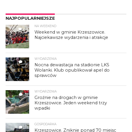
NAJPOPULARNIEJSZE
NA WEEKEND
4
Weekend w gminie Krzeszowice.
Najciekawsze wydarzenia i atrakcje
WYDARZENIA
7
Nocna dewastacja na stadionie LKS
Wolanki. Klub opublikował apel do
sprawców
WYDARZENIA
3
Groźnie na drogach w gminie
Krzeszowice. Jeden weekend trzy
wpadki
GOSPODARKA
3
Krzeszowice. Zniknie ponad 70 miejsc