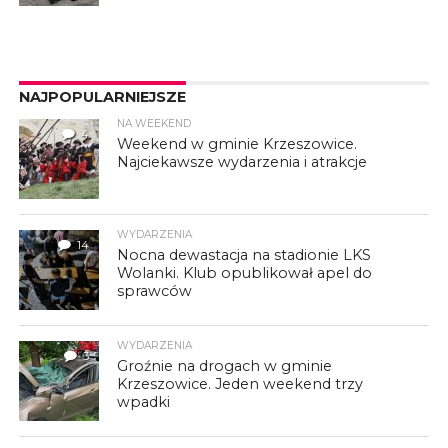
NAJPOPULARNIEJSZE
NA WEEKEND
4
Weekend w gminie Krzeszowice.
Najciekawsze wydarzenia i atrakcje
WYDARZENIA
14
Nocna dewastacja na stadionie LKS
Wolanki. Klub opublikował apel do
sprawców
WYDARZENIA
3
Groźnie na drogach w gminie
Krzeszowice. Jeden weekend trzy
wpadki