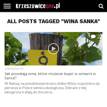
STRONA
ALL POSTS TAGGED "WINA SANKA"
GŁÓWNA
WYBORY
WYBIERZ
ROZKŁADY
GREGORCZYK
KONTAKT
SAMORZĄDOWE
KATEGORIE
JAZDY
WATCH
2
ZDROJOWA TV
Jak powstają wina, które możecie kupić w winiarni w
Sance?
W Rybnej, na południowym krańcu doliny Wisły rozpościera się
pierwsza w Polsce winnica ekologiczna. Zebrane z niej
winogrona trafiają do tłoczni w...