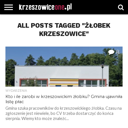
STRONA
GŁÓWNA
ALL POSTS TAGGED "ŻŁOBEK
WYBORY
WYBIERZ
ROZKŁADY
GREGORCZYK
KONTAKT
SAMORZĄDOWE
KATEGORIE
JAZDY
WATCH
KRZESZOWICE"
8
WYDARZENIA
Kto i ile zarobi w krzeszowickim żłobku? Gmina ujawniła
listę płac
Gmina szuka pracowników do krzeszowickiego żłobka. Czasu na
zgłoszenie jest niewiele, bo CV trzeba dostarczyć do końca
sierpnia. Wiemy kto może znaleźc...