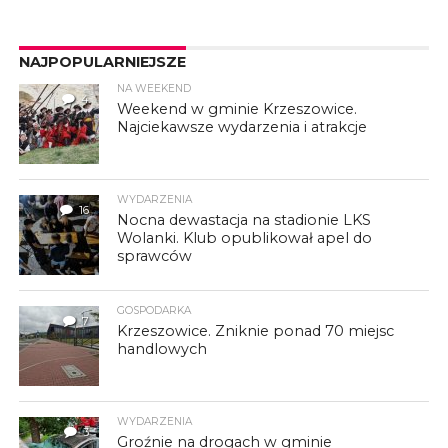
NAJPOPULARNIEJSZE
NA WEEKEND
4
Weekend w gminie Krzeszowice.
Najciekawsze wydarzenia i atrakcje
WYDARZENIA
16
Nocna dewastacja na stadionie LKS
Wolanki. Klub opublikował apel do
sprawców
GOSPODARKA
7
Krzeszowice. Zniknie ponad 70 miejsc
handlowych
WYDARZENIA
3
Groźnie na drogach w gminie