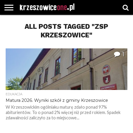
STRONA
GŁÓWNA
ALL POSTS TAGGED "ZSP
WYBORY
WYBIERZ
ROZKŁADY
GREGORCZYK
KONTAKT
SAMORZĄDOWE
KATEGORIE
JAZDY
WATCH
KRZESZOWICE"
1
EDUKACJA
Matura 2026. Wyniki szkół z gminy Krzeszowice
W Krzeszowickim ogólniaku maturę zdało ponad 97%
abiturientów. To o ponad 2% więcej niż przed rokiem. Spadek
zdawalności zaliczyło za to miejscowe...