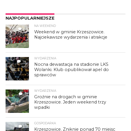
NAJPOPULARNIEJSZE
NA WEEKEND
4
Weekend w gminie Krzeszowice.
Najciekawsze wydarzenia i atrakcje
WYDARZENIA
14
Nocna dewastacja na stadionie LKS
Wolanki. Klub opublikował apel do
sprawców
WYDARZENIA
3
Groźnie na drogach w gminie
Krzeszowice. Jeden weekend trzy
wpadki
GOSPODARKA
7
Krzeszowice. Zniknie ponad 70 miejsc