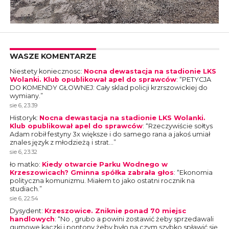
WASZE KOMENTARZE
Niestety koniecznosc
:
Nocna dewastacja na stadionie LKS
Wolanki. Klub opublikował apel do sprawców
: “
PETYCJA
DO KOMENDY GŁOWNEJ: Cały sklad policji krzrszowickiej do
wymiany.
”
sie 6, 23:39
Historyk
:
Nocna dewastacja na stadionie LKS Wolanki.
Klub opublikował apel do sprawców
: “
Rzeczywiście sołtys
Adam robił festyny 3x większe i do samego rana a jakoś umiał
znales język z młodzieżą i strat…
”
sie 6, 23:32
ło matko
:
Kiedy otwarcie Parku Wodnego w
Krzeszowicach? Gminna spółka zabrała głos
: “
Ekonomia
polityczna komunizmu. Miałem to jako ostatni rocznik na
studiach.
”
sie 6, 22:54
Dysydent
:
Krzeszowice. Zniknie ponad 70 miejsc
handlowych
: “
No , grubo a powini zostawić żeby sprzedawali
gumowe kaczki i pontony żeby było na czym szybko spławić się