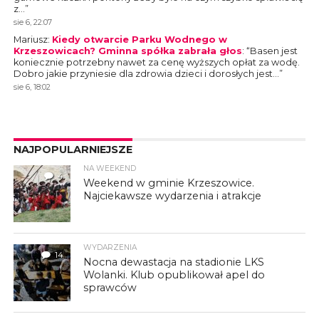
z…
”
sie 6, 22:07
Mariusz
:
Kiedy otwarcie Parku Wodnego w
Krzeszowicach? Gminna spółka zabrała głos
: “
Basen jest
koniecznie potrzebny nawet za cenę wyższych opłat za wodę.
Dobro jakie przyniesie dla zdrowia dzieci i dorosłych jest…
”
sie 6, 18:02
NAJPOPULARNIEJSZE
NA WEEKEND
4
Weekend w gminie Krzeszowice.
Najciekawsze wydarzenia i atrakcje
WYDARZENIA
14
Nocna dewastacja na stadionie LKS
Wolanki. Klub opublikował apel do
sprawców