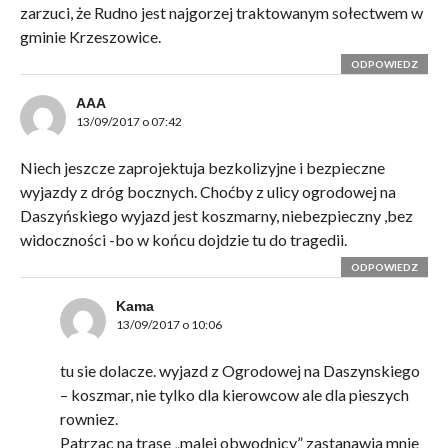
zarzuci, że Rudno jest najgorzej traktowanym sołectwem w
gminie Krzeszowice.
ODPOWIEDZ
AAA
13/09/2017 o 07:42
Niech jeszcze zaprojektuja bezkolizyjne i bezpieczne
wyjazdy z dróg bocznych. Choćby z ulicy ogrodowej na
Daszyńskiego wyjazd jest koszmarny, niebezpieczny ,bez
widoczności -bo w końcu dojdzie tu do tragedii.
ODPOWIEDZ
Kama
13/09/2017 o 10:06
tu sie dolacze. wyjazd z Ogrodowej na Daszynskiego
– koszmar, nie tylko dla kierowcow ale dla pieszych
rowniez.
Patrzac na trase „malej obwodnicy” zastanawia mnie