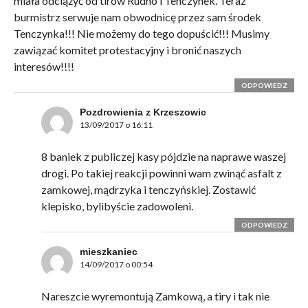
miała odciążyć od tirów Rudno i Tenczynek. Teraz
burmistrz serwuje nam obwodnicę przez sam środek
Tenczynka!!! Nie możemy do tego dopuścić!!! Musimy
zawiązać komitet protestacyjny i bronić naszych
interesów!!!!
ODPOWIEDZ
Pozdrowienia z Krzeszowic
13/09/2017 o 16:11
8 baniek z publiczej kasy pójdzie na naprawe waszej
drogi. Po takiej reakcji powinni wam zwinąć asfalt z
zamkowej, mądrzyka i tenczyńskiej. Zostawić
klepisko, bylibyście zadowoleni.
ODPOWIEDZ
mieszkaniec
14/09/2017 o 00:54
Nareszcie wyremontują Zamkową, a tiry i tak nie