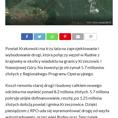
FOT. ZDPK.KRAKOW.PL
KOMENTARZE
Powiat Krakowski ma trzy lata na zaprojektowanie i
wybudowanie drogi, która połączy węzeł w Rudnie z
krajówkę w okolicy wiaduktu na granicy Krzeszowic i
Nawojowej Góry. Na inwestycję otrzymał 5.7 milionów
złotych z Regionalnego Programu Operacyjnego.
Koszt remontu starej drogi i budowy całkiem nowego
odcinka ma wynieść ponad 8.2 miliona złotych. 5.7 miliona
pokryje unijne dofinansowanie, resztę, po 1.25 miliona
złotych dołożą powiat i gmina Krzeszowice. Dzięki
pieniądzom z RPO uda się wyremontować drogę od węzła
autostradowego, przez wieś Rudno oraz Tenczynek.