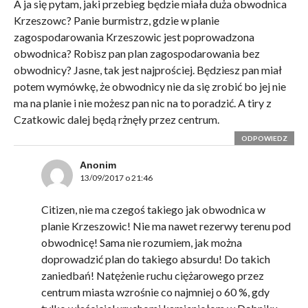
A ja się pytam, jaki przebieg będzie miała duża obwodnica
Krzeszowc? Panie burmistrz, gdzie w planie
zagospodarowania Krzeszowic jest poprowadzona
obwodnica? Robisz pan plan zagospodarowania bez
obwodnicy? Jasne, tak jest najprościej. Będziesz pan miał
potem wymówkę, że obwodnicy nie da się zrobić bo jej nie
ma na planie i nie możesz pan nic na to poradzić. A tiry z
Czatkowic dalej będą rżnęły przez centrum.
ODPOWIEDZ
Anonim
13/09/2017 o 21:46
Citizen, nie ma czegoś takiego jak obwodnica w
planie Krzeszowic! Nie ma nawet rezerwy terenu pod
obwodnicę! Sama nie rozumiem, jak można
doprowadzić plan do takiego absurdu! Do takich
zaniedbań! Natężenie ruchu ciężarowego przez
centrum miasta wzrośnie co najmniej o 60 %, gdy