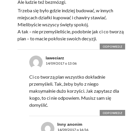
Ale ludzie też bezmózgi.
Trzeba się było gdzie indziej budować, w innych
miejscach działki kupować i chawiry stawiać.
Mielibyście wszyscy święty spokój.
A tak – nie przemyśleliście, podobnie jak ci co tworzą
plan – to macie pokłosie swoich decyzji.
ODPOWIEDZ
laweciarz
14/09/2017 o 13:06
Ci co tworzą plan wszystko dokładnie
przemyśleli. Tak, żeby było z niego
maksymalnie dużo korzyści. Jak zapytasz dla
kogo, to ci nie odpowiem. Musisz sam się
domyślić.
ODPOWIEDZ
Inny anonim
14/09/2017 o 16:56