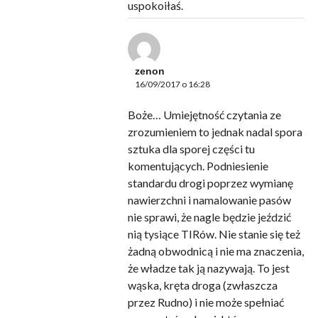
uspokoiłaś.
zenon
16/09/2017 o 16:28
Boże… Umiejętność czytania ze
zrozumieniem to jednak nadal spora
sztuka dla sporej części tu
komentujących. Podniesienie
standardu drogi poprzez wymianę
nawierzchni i namalowanie pasów
nie sprawi, że nagle będzie jeździć
nią tysiące TIRów. Nie stanie się też
żadną obwodnicą i nie ma znaczenia,
że władze tak ją nazywają. To jest
wąska, kręta droga (zwłaszcza
przez Rudno) i nie może spełniać