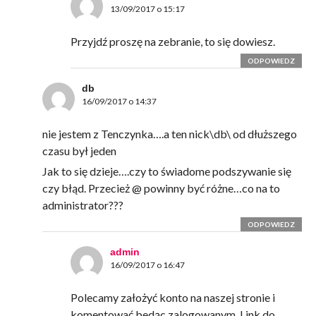
13/09/2017 o 15:17
Przyjdź proszę na zebranie, to się dowiesz.
ODPOWIEDZ
db
16/09/2017 o 14:37
nie jestem z Tenczynka….a ten nick\db\ od dłuższego
czasu był jeden
Jak to się dzieje….czy to świadome podszywanie się
czy błąd. Przecież @ powinny być różne…co na to
administrator???
ODPOWIEDZ
admin
16/09/2017 o 16:47
Polecamy założyć konto na naszej stronie i
komentować bedąc zalogowanym. Link do