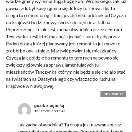
władze gminy wyremontują drogę koło Wrońskiego. Jak już
powiat zdobył kasę i gmina się dołoży to znowu źle. Ta
droga to remont dróg istniejących, tylko odcinek od Czycza
do krajówki będzie nowy i wreszcie będzie asfalt na
Poprzecznnej. To nie jest żadna obwodnica przez centrum
Tenczynka. Jeśli ktoś ma chęć zjechać z autostrady przez
Rudno drogą której planowany jest remont to już może to
zrobić bo ona istnieje. Martwić powinni się mieszkańcy
Czycza jak dojdzie do remontu to tam ruch na pewno się
zwiększy, głównie za sprawą lamentujących tu
mieszkańców Tenczynka którym nie będzie się chciało stać
na światłach na Daszyńskiego czy włączać do ruchu na
krajówce w Nawojowej.
ODPOWIEDZ
guzik z pętelką
13/09/2017 o 15:45
Jak żadna obwodnica? Ta droga jest nazwana przez
same władze małą obwodnicą. Przeczytaj dokładnie