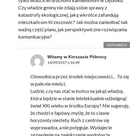
tylko właściciel uruchomi kamieniołom w Dębniku.
Czy władze gminy nie zdają sobie sprawy z
katastrofy ekologicznej, jaką wkrótce zafundują
mieszkańcom Krzeszowic? Jak można zaniedbać tak
ważną część planu, jak perspektywiczne rozwiązania
komunikacyjne?
ODPOWIEDZ
Witamy w Kinszasie Północy
14/09/2017 o 16:49
Obwodnica przez środek miejscowości… To się
w pale nie mieści.
Ludzie, czy nas stać w końcu na jakąś władzę,
która będzie w stanie intelektualnie udźwignąć
świat XXI wieku w środku Europy? Nie sugeruję,
że chodzi o łapówy, myślę, że to ciasne
horyzonty niestety. Ruch z centrów się
wyprowadza, a nie potęguje. Wydajecie
zezwolenie na zwiększenie wydobycia