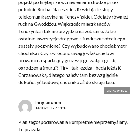
pojadą po krętej i ze wzniesieniami drodze przez
południe Rudna. Nareszcie zlikwidują te słupy
telekomunikacyjne na Tenczyńskiej. Odciąży również
ruch na Gwoźdźcu. Większość mieszkańców
Tenczynka i tak nie przyjdzie na zebranie. Jakie
ostatnio inwestycje drogowe z funduszu sołeckiego
zostały poczynione? Czy wybudowano chociaż metr
chodnika? Czy zwrócono uwagę właścicielowi
browaru na spadający gruz w jego walącego się
ogrodzenia (muru)? Tiry i tak jeżdżą i będą jeździć
Chrzanowską, dlatego należy tam bezwzględnie
dokończyć budowę chodnika aż do skraju lasu.
ODPOWIEDZ
Inny anonim
14/09/2017 o 11:16
Plan zagospodarowania kompletnie nie przemyślany.
To prawda.