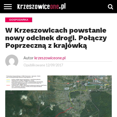
STRONA
GOSPODARKA
GŁÓWNA
WYBORY
WYBIERZ
ROZKŁADY
GREGORCZYK
KONTAKT
SAMORZĄDOWE
KATEGORIE
JAZDY
WATCH
W Krzeszowicach powstanie
nowy odcinek drogi. Połączy
Poprzeczną z krajówką
Autor
krzeszowiceone.pl
Opublikowane
12/09/2017