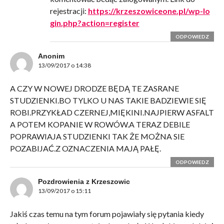
rejestracji:
https://krzeszowiceone.pl/wp-lo
gin.php?action=register
ODPOWIEDZ
Anonim
13/09/2017 o 14:38
A CZY W NOWEJ DRODZE BĘDĄ TE ZASRANE
STUDZIENKI.BO TYLKO U NAS TAKIE BADZIEWIE SIĘ
ROBI.PRZYKŁAD CZERNEJ,MIĘKINI.NAJPIERW ASFALT
A POTEM KOPANIE W ROWÓW.A TERAZ DEBILE
POPRAWIAJA STUDZIENKI TAK ŻE MOŻNA SIE
POZABIJAĆ.Z OZNACZENIA MAJĄ PAŁĘ.
ODPOWIEDZ
Pozdrowienia z Krzeszowic
13/09/2017 o 15:11
Jakiś czas temu na tym forum pojawiały się pytania kiedy