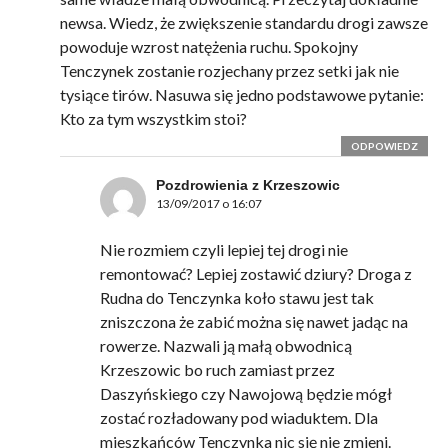
newsa. Wiedz, że zwiększenie standardu drogi zawsze
powoduje wzrost natężenia ruchu. Spokojny
Tenczynek zostanie rozjechany przez setki jak nie
tysiące tirów. Nasuwa się jedno podstawowe pytanie:
Kto za tym wszystkim stoi?
ODPOWIEDZ
Pozdrowienia z Krzeszowic
13/09/2017 o 16:07
Nie rozmiem czyli lepiej tej drogi nie
remontować? Lepiej zostawić dziury? Droga z
Rudna do Tenczynka koło stawu jest tak
zniszczona że zabić można się nawet jadąc na
rowerze. Nazwali ją małą obwodnicą
Krzeszowic bo ruch zamiast przez
Daszyńskiego czy Nawojową będzie mógł
zostać rozładowany pod wiaduktem. Dla
mieszkańców Tenczynka nic się nie zmieni.