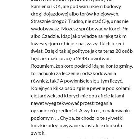
kamienia? OK, ale pod warunkiem budowy
drogi dojazdowej albo torów kolejowych.
Strasznie drogo? Trudno, nie stać Cię, u nas nie
wydobywasz. Możesz spróbować w Korei Płn.
albo Czadzie. Idąc jako władze na rękę takim
inwestycjom robicie z nas wszystkich trzeci
świat. Dzięki takiej polityce jak ta teraz 20 osób
będzie miało pracę a 2648 nowotwór.
Rozumiem, że skoro podatki idą na konto gminy,
to rachunki za leczenie i odszkodowania
również, tak? A powinniście się z tym liczyć.
Kolejnych kilka osób zginie pewnie pod kołami
ciężarówek, od których nie potraficie latami
nawet wyegzekwować przestrzegania
ograniczeń prędkości. A wy tu o „oznakowaniu
poziomym”… Chyba, że chodzi o te sylwetki
ludzkie odrysowywane na asfalcie dookoła
zwłok.