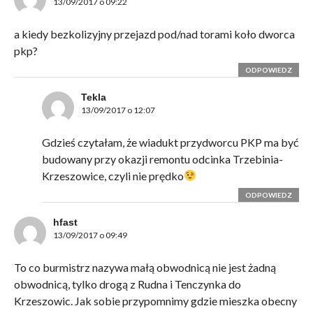
13/09/2017 o 09:22
a kiedy bezkolizyjny przejazd pod/nad torami koło dworca
pkp?
ODPOWIEDZ
Tekla
13/09/2017 o 12:07
Gdzieś czytałam, że wiadukt przydworcu PKP ma być
budowany przy okazji remontu odcinka Trzebinia-
Krzeszowice, czyli nie prędko
ODPOWIEDZ
hfast
13/09/2017 o 09:49
To co burmistrz nazywa małą obwodnicą nie jest żadną
obwodnicą, tylko drogą z Rudna i Tenczynka do
Krzeszowic. Jak sobie przypomnimy gdzie mieszka obecny