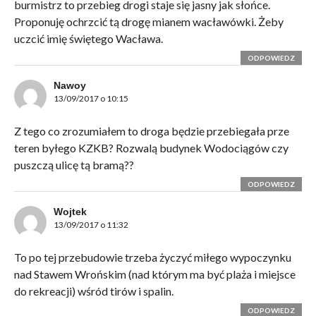
burmistrz to przebieg drogi staje się jasny jak słońce.
Proponuję ochrzcić tą drogę mianem wacławówki. Żeby
uczcić imię świętego Wacława.
ODPOWIEDZ
Nawoy
13/09/2017 o 10:15
Z tego co zrozumiałem to droga będzie przebiegała prze
teren byłego KZKB? Rozwalą budynek Wodociągów czy
puszczą ulicę tą bramą??
ODPOWIEDZ
Wojtek
13/09/2017 o 11:32
To po tej przebudowie trzeba życzyć miłego wypoczynku
nad Stawem Wrońskim (nad którym ma być plaża i miejsce
do rekreacji) wśród tirów i spalin.
ODPOWIEDZ