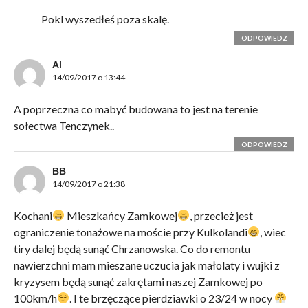
Pokl wyszedłeś poza skalę.
ODPOWIEDZ
Al
14/09/2017 o 13:44
A poprzeczna co mabyć budowana to jest na terenie
sołectwa Tenczynek..
ODPOWIEDZ
BB
14/09/2017 o 21:38
Kochani
Mieszkańcy Zamkowej
, przecież jest
ograniczenie tonażowe na moście przy Kulkolandi
, wiec
tiry dalej będą sunąć Chrzanowska. Co do remontu
nawierzchni mam mieszane uczucia jak małolaty i wujki z
kryzysem będą sunąć zakrętami naszej Zamkowej po
100km/h
. I te brzęczące pierdziawki o 23/24 w nocy