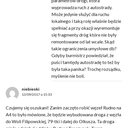
parametrów drogi, która
wyprowadza ruch z autostrady.
Może jedynie służyć dla ruchu
lokalnego i taką rolę właśnie będzie
spełniać a przy okazji wyremontuje
się fragmenty dróg które nie były
remontowane od lat wcale. Skąd
takie ograniczenia umysłowe db?
Gdyby burmistrz powiedział, że
puści tamtędy autostradę to też by
była taka panika? Trochę rozsądku,
myślenie nie boli.
niebieski
13/09/2017 o 15:33
Czujemy się oszukani! Zanim zaczęto robić węzeł Rudno na
A4 to było mówione, że będzie wybudowana droga z węzła
do Woli Filipowskiej, 79-tki i dalej do Olkusza. Ta droga