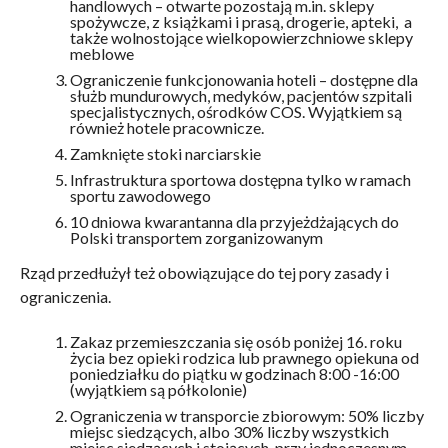
handlowych – otwarte pozostają m.in. sklepy
spożywcze, z książkami i prasą, drogerie, apteki, a
także wolnostojące wielkopowierzchniowe sklepy
meblowe
Ograniczenie funkcjonowania hoteli – dostępne dla
służb mundurowych, medyków, pacjentów szpitali
specjalistycznych, ośrodków COS. Wyjątkiem są
również hotele pracownicze.
Zamknięte stoki narciarskie
Infrastruktura sportowa dostępna tylko w ramach
sportu zawodowego
10 dniowa kwarantanna dla przyjeżdżających do
Polski transportem zorganizowanym
Rząd przedłużył też obowiązujące do tej pory zasady i
ograniczenia.
Zakaz przemieszczania się osób poniżej 16. roku
życia bez opieki rodzica lub prawnego opiekuna od
poniedziałku do piątku w godzinach 8:00 -16:00
(wyjątkiem są półkolonie)
Ograniczenia w transporcie zbiorowym: 50% liczby
miejsc siedzących, albo 30% liczby wszystkich
miejsc siedzących i stojących, przy jednoczesnym