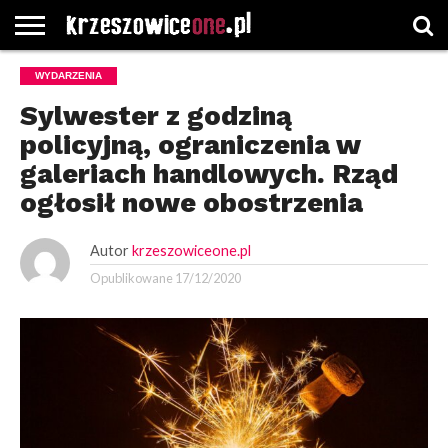
STRONA
WYDARZENIA
GŁÓWNA
WYBORY
WYBIERZ
ROZKŁADY
GREGORCZYK
KONTAKT
SAMORZĄDOWE
KATEGORIE
JAZDY
WATCH
Sylwester z godziną
policyjną, ograniczenia w
galeriach handlowych. Rząd
ogłosił nowe obostrzenia
Autor
krzeszowiceone.pl
Opublikowane
17/12/2020