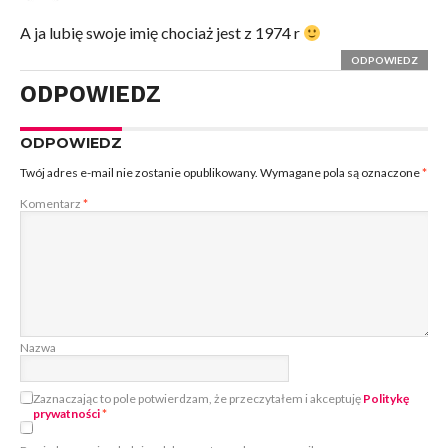
A ja lubię swoje imię chociaż jest z 1974 r
ODPOWIEDZ
ODPOWIEDZ
ODPOWIEDZ
Twój adres e-mail nie zostanie opublikowany.
Wymagane pola są oznaczone
*
Komentarz
*
Nazwa
Zaznaczając to pole potwierdzam, że przeczytałem i akceptuję
Politykę
prywatności
*