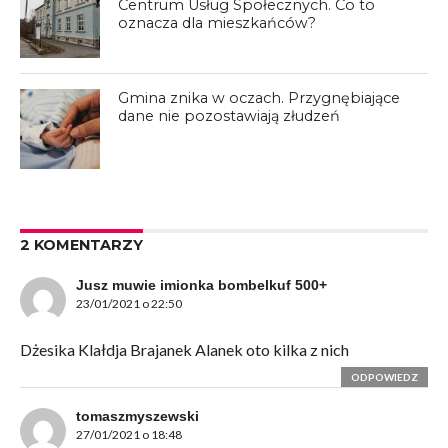
Centrum Usług Społecznych. Co to
oznacza dla mieszkańców?
Gmina znika w oczach. Przygnębiające
dane nie pozostawiają złudzeń
2 KOMENTARZY
Jusz muwie imionka bombelkuf 500+
23/01/2021 o 22:50
Dżesika Klałdja Brajanek Alanek oto kilka z nich
ODPOWIEDZ
tomaszmyszewski
27/01/2021 o 18:48