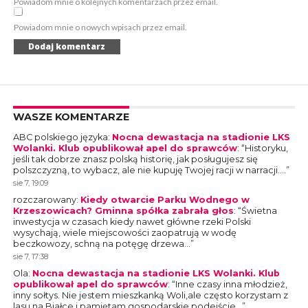
Powiadom mnie o kolejnych komentarzach przez email.
Powiadom mnie o nowych wpisach przez email.
WASZE KOMENTARZE
ABC polskiego języka
:
Nocna dewastacja na stadionie LKS
Wolanki. Klub opublikował apel do sprawców
: “
Historyku,
jeśli tak dobrze znasz polską historię, jak posługujesz się
polszczyzną, to wybacz, ale nie kupuję Twojej racji w narracji.…
”
sie 7, 19:09
rozczarowany
:
Kiedy otwarcie Parku Wodnego w
Krzeszowicach? Gminna spółka zabrała głos
: “
Świetna
inwestycja w czasach kiedy nawet główne rzeki Polski
wysychają, wiele miejscowości zaopatrują w wodę
beczkowozy, schną na potęgę drzewa…
”
sie 7, 17:38
Ola
:
Nocna dewastacja na stadionie LKS Wolanki. Klub
opublikował apel do sprawców
: “
Inne czasy inna młodzież,
inny sołtys. Nie jestem mieszkanką Woli,ale często korzystam z
lasu na Białce i pamiętam gospodarskie podejście…
”