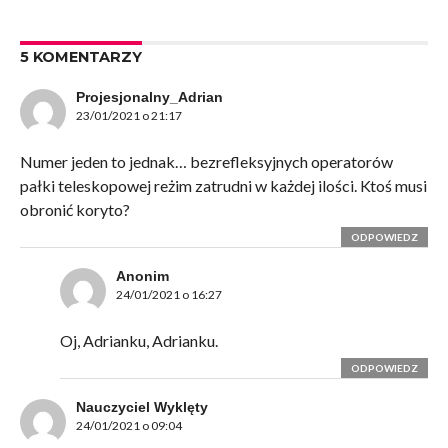
5 KOMENTARZY
Projesjonalny_Adrian
23/01/2021 o 21:17
Numer jeden to jednak… bezrefleksyjnych operatorów
pałki teleskopowej reżim zatrudni w każdej ilości. Ktoś musi
obronić koryto?
ODPOWIEDZ
Anonim
24/01/2021 o 16:27
Oj, Adrianku, Adrianku.
ODPOWIEDZ
Nauczyciel Wyklęty
24/01/2021 o 09:04