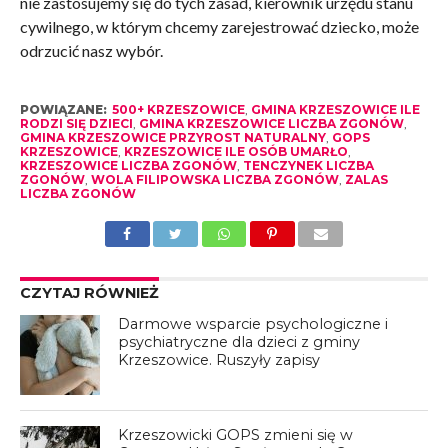
nie zastosujemy się do tych zasad, kierownik urzędu stanu
cywilnego, w którym chcemy zarejestrować dziecko, może
odrzucić nasz wybór.
POWIĄZANE:
500+ KRZESZOWICE
,
GMINA KRZESZOWICE ILE
RODZI SIĘ DZIECI
,
GMINA KRZESZOWICE LICZBA ZGONÓW
,
GMINA KRZESZOWICE PRZYROST NATURALNY
,
GOPS
KRZESZOWICE
,
KRZESZOWICE ILE OSÓB UMARŁO
,
KRZESZOWICE LICZBA ZGONÓW
,
TENCZYNEK LICZBA
ZGONÓW
,
WOLA FILIPOWSKA LICZBA ZGONÓW
,
ZALAS
LICZBA ZGONÓW
CZYTAJ RÓWNIEŻ
Darmowe wsparcie psychologiczne i
psychiatryczne dla dzieci z gminy
Krzeszowice. Ruszyły zapisy
Krzeszowicki GOPS zmieni się w