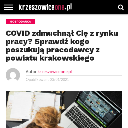
STRONA
GOSPODARKA
GŁÓWNA
WYBORY
WYBIERZ
ROZKŁADY
GREGORCZYK
KONTAKT
SAMORZĄDOWE
KATEGORIE
JAZDY
WATCH
COVID zdmuchnął Cię z rynku
pracy? Sprawdź kogo
poszukują pracodawcy z
powiatu krakowskiego
Autor
krzeszowiceone.pl
Opublikowane
23/01/2021