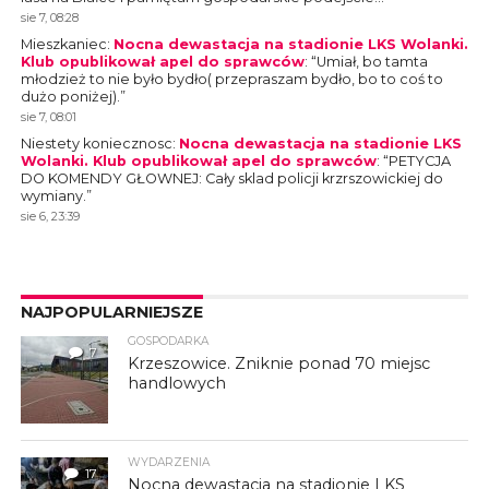
sie 7, 08:28
Mieszkaniec
:
Nocna dewastacja na stadionie LKS Wolanki.
Klub opublikował apel do sprawców
: “
Umiał, bo tamta
młodzież to nie było bydło( przepraszam bydło, bo to coś to
dużo poniżej).
”
sie 7, 08:01
Niestety koniecznosc
:
Nocna dewastacja na stadionie LKS
Wolanki. Klub opublikował apel do sprawców
: “
PETYCJA
DO KOMENDY GŁOWNEJ: Cały sklad policji krzrszowickiej do
wymiany.
”
sie 6, 23:39
NAJPOPULARNIEJSZE
GOSPODARKA
7
Krzeszowice. Zniknie ponad 70 miejsc
handlowych
WYDARZENIA
17
Nocna dewastacja na stadionie LKS