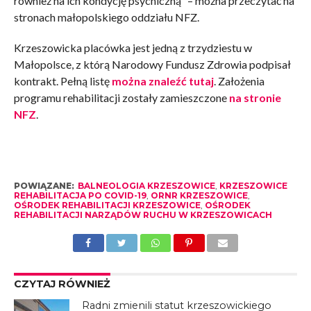
również na ich kondycję psychiczną” – można przeczytać na
stronach małopolskiego oddziału NFZ.
Krzeszowicka placówka jest jedną z trzydziestu w
Małopolsce, z którą Narodowy Fundusz Zdrowia podpisał
kontrakt. Pełną listę
można znaleźć tutaj
. Założenia
programu rehabilitacji zostały zamieszczone
na stronie
NFZ
.
POWIĄZANE:
BALNEOLOGIA KRZESZOWICE
,
KRZESZOWICE
REHABILITACJA PO COVID-19
,
ORNR KRZESZOWICE
,
OŚRODEK REHABILITACJI KRZESZOWICE
,
OŚRODEK
REHABILITACJI NARZĄDÓW RUCHU W KRZESZOWICACH
CZYTAJ RÓWNIEŻ
Radni zmienili statut krzeszowickiego