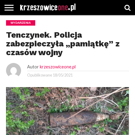
STRONA
WYDARZENIA
GŁÓWNA
WYBORY
WYBIERZ
ROZKŁADY
GREGORCZYK
KONTAKT
SAMORZĄDOWE
KATEGORIE
JAZDY
WATCH
Tenczynek. Policja
zabezpieczyła „pamiątkę” z
czasów wojny
Autor
krzeszowiceone.pl
Opublikowane
18/05/2021