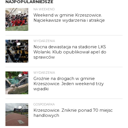
NAJPOPULARNIEJSZE
NA WEEKEND
4
Weekend w gminie Krzeszowice.
Najciekawsze wydarzenia i atrakcje
WYDARZENIA
12
Nocna dewastacja na stadionie LKS
Wolanki. Klub opublikował apel do
sprawców
WYDARZENIA
3
Groźnie na drogach w gminie
Krzeszowice. Jeden weekend trzy
wpadki
GOSPODARKA
6
Krzeszowice. Zniknie ponad 70 miejsc
handlowych