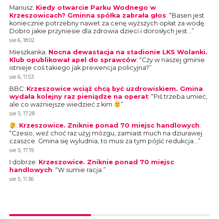
Mariusz
:
Kiedy otwarcie Parku Wodnego w
Krzeszowicach? Gminna spółka zabrała głos
: “
Basen jest
koniecznie potrzebny nawet za cenę wyższych opłat za wodę.
Dobro jakie przyniesie dla zdrowia dzieci i dorosłych jest…
”
sie 6, 18:02
Mieszkanka
:
Nocna dewastacja na stadionie LKS Wolanki.
Klub opublikował apel do sprawców
: “
Czy w naszej gminie
istnieje coś takiego jak prewencja policyjna?
”
sie 6, 11:53
BBC
:
Krzeszowice wciąż chcą być uzdrowiskiem. Gmina
wydała kolejny raz pieniądze na operat
: “
Piś trzeba umieć,
ale co ważniejsze wiedzieć z kim
”
sie 5, 17:28
:
Krzeszowice. Zniknie ponad 70 miejsc handlowych
:
“
Czesio, weź choć raz użyj mózgu, zamiast much na dziurawej
czaszce. Gmina się wyludnia, to musi za tym pójść redukcja…
”
sie 5, 17:19
I dobrze
:
Krzeszowice. Zniknie ponad 70 miejsc
handlowych
: “
W sumie racja.
”
sie 5, 11:36