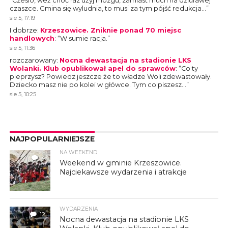
“
Czesio, weź choć raz użyj mózgu, zamiast much na dziurawej
czaszce. Gmina się wyludnia, to musi za tym pójść redukcja…
”
sie 5, 17:19
I dobrze
:
Krzeszowice. Zniknie ponad 70 miejsc
handlowych
: “
W sumie racja.
”
sie 5, 11:36
rozczarowany
:
Nocna dewastacja na stadionie LKS
Wolanki. Klub opublikował apel do sprawców
: “
Co ty
pieprzysz? Powiedz jeszcze że to władze Woli zdewastowały.
Dziecko masz nie po kolei w główce. Tym co piszesz…
”
sie 5, 10:25
NAJPOPULARNIEJSZE
NA WEEKEND
4
Weekend w gminie Krzeszowice.
Najciekawsze wydarzenia i atrakcje
WYDARZENIA
12
Nocna dewastacja na stadionie LKS