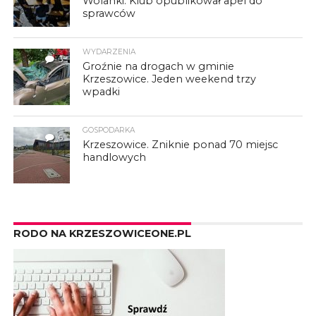
Wolanki. Klub opublikował apel do
sprawców
WYDARZENIA
3
Groźnie na drogach w gminie
Krzeszowice. Jeden weekend trzy
wpadki
GOSPODARKA
6
Krzeszowice. Zniknie ponad 70 miejsc
handlowych
RODO NA KRZESZOWICEONE.PL