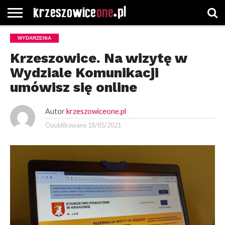
STRONA
WYDARZENIA
GŁÓWNA
WYBORY
WYBIERZ
ROZKŁADY
GREGORCZYK
KONTAKT
SAMORZĄDOWE
KATEGORIE
JAZDY
WATCH
Krzeszowice. Na wizytę w
Wydziale Komunikacji
umówisz się online
Autor
krzeszowiceone.pl
Opublikowane
18/05/2021