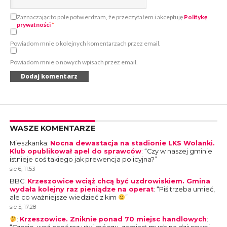
Zaznaczając to pole potwierdzam, że przeczytałem i akceptuję
Politykę
prywatności
*
Powiadom mnie o kolejnych komentarzach przez email.
Powiadom mnie o nowych wpisach przez email.
WASZE KOMENTARZE
Mieszkanka
:
Nocna dewastacja na stadionie LKS Wolanki.
Klub opublikował apel do sprawców
: “
Czy w naszej gminie
istnieje coś takiego jak prewencja policyjna?
”
sie 6, 11:53
BBC
:
Krzeszowice wciąż chcą być uzdrowiskiem. Gmina
wydała kolejny raz pieniądze na operat
: “
Piś trzeba umieć,
ale co ważniejsze wiedzieć z kim
”
sie 5, 17:28
:
Krzeszowice. Zniknie ponad 70 miejsc handlowych
: