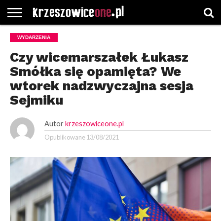
STRONA
WYDARZENIA
GŁÓWNA
WYBORY
WYBIERZ
ROZKŁADY
GREGORCZYK
KONTAKT
SAMORZĄDOWE
KATEGORIE
JAZDY
WATCH
Czy wicemarszałek Łukasz
Smółka się opamięta? We
wtorek nadzwyczajna sesja
Sejmiku
Autor
krzeszowiceone.pl
Opublikowane
13/08/2021