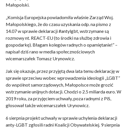
Małopolski.
„Komisja Europejska powiadomiła właśnie Zarząd Woj.
Małopolskiego, że do czasu uzyskania odp. na pismo z
14.07 w sprawie deklaracji #antylgbt, wstrzymane są
rozmowy nt. REACT-EU (to środki na służbę zdrowia i
gospodarkę). Błagam kolegów radnych o opamiętanie!” –
napisał dziś rano w media społecznościowych
wicemarszałek Tomasz Urynowicz.
Jak się okazuje, przez przyjętą dwa lata temu deklarację w
sprawie sprzeciwu wobec wprowadzenia ideologii „LGBT”
do wspólnot samorządowych, Małopolsce może grozić
wstrzymanie unijnych dotacji. Chodzi o 2.5 miliarda euro. W
2019 roku, za przyjęciem uchwały, poza radnymi z PiS,
głosował także wicemarszałek Urynowicz.
6 sierpnia projekt uchwały w sprawie uchylenia deklaracji
anty-LGBT zgłosili radni Koalicji Obywatelskiej. 9 sierpnia