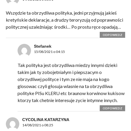
Wszędzie ta obrzydliwa polityka, jedni przyjmują jakieś
kretyńskie deklaracje, a drudzy teroryzują od poprawności
politycznej uzależniając środki… Po prostu ręce opadają…
ODPOWIEDZ
Stefanek
15/08/2021 o 04:15
Tak polityka jest obrzydliwa miedzy innymi dzieki
takim jak ty zobojetniałym i piepszacym o
obrzydliwej polityce i tym ze nie maja na kogo
glosowac czyli głosuja wlasnie na ta obrzydliwa
polityke PISu KLERU etc braunow korwinow kukisow
ktorzy tak chetnie interesuje zycie intymne innych.
ODPOWIEDZ
CYCOLINA KATARZYNA
14/08/2021 o 08:25