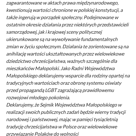
zagwarantowane w aktach prawa międzynarodowego,
kwestionują wartości chronione w polskiej konstytucji, a
także ingerują w porządek społeczny. Podejmowane w
ostatnim okresie działania przez niektórych przedstawicieli
samorządowej, jak i krajowej sceny politycznej
ukierunkowane są na wywoływanie fundamentalnych
zmian w życiu społecznym. Działania te zorientowane są na
anihilację wartości ukształtowanych przez wielowiekowe
dziedzictwo chrześcijaństwa, ważnych szczególnie dla
mieszkańców Małopolski. Jako Radni Województwa
Małopolskiego deklarujemy wsparcie dla rodziny opartej na
tradycyjnych wartościach oraz obronę systemu oświaty
przed propagandą LGBT zagrażającą prawidłowemu
rozwojowi młodego pokolenia.
Deklarujemy, że Sejmik Województwa Małopolskiego w
realizacji swoich publicznych zadań będzie wierny tradycji
narodowej i państwowej, mając w pamięci tysiącletnią
tradycję chrześcijaństwa w Polsce oraz wielowiekowe
przywiązanie Polaków do wolności