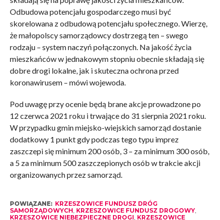
Odbudowa potencjału gospodarczego musi być
skorelowana z odbudową potencjału społecznego. Wierzę,
że małopolscy samorządowcy dostrzegą ten – swego
rodzaju – system naczyń połączonych. Na jakość życia
mieszkańców w jednakowym stopniu obecnie składają się
dobre drogi lokalne, jak i skuteczna ochrona przed
koronawirusem – mówi wojewoda.
Pod uwagę przy ocenie będą brane akcje prowadzone po
12 czerwca 2021 roku i trwające do 31 sierpnia 2021 roku.
W przypadku gmin miejsko-wiejskich samorząd dostanie
dodatkowy 1 punkt gdy podczas tego typu imprez
zaszczepi się minimum 200 osób, 3 – za minimum 300 osób,
a 5 za minimum 500 zaszczepionych osób w trakcie akcji
organizowanych przez samorząd.
POWIĄZANE:
KRZESZOWICE FUNDUSZ DRÓG
SAMORZĄDOWYCH
,
KRZESZOWICE FUNDUSZ DROGOWY
,
KRZESZOWICE NIEBEZPIECZNE DROGI
,
KRZESZOWICE