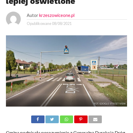
lepiej oświetlone
Autor
krzeszowiceone.pl
Opublikowane
08/08/2021
FOT. GOOGLE STREET VIEW
Gmina podpisała porozumienie z Generalną Dyrekcją Dróg