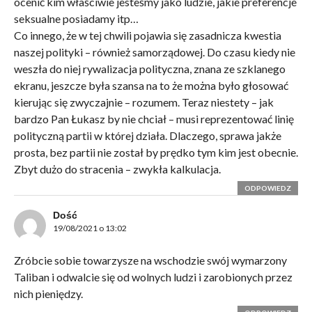
ocenić kim właściwie jesteśmy jako ludzie, jakie preferencje
seksualne posiadamy itp…
Co innego, że w tej chwili pojawia się zasadnicza kwestia
naszej polityki – również samorządowej. Do czasu kiedy nie
weszła do niej rywalizacja polityczna, znana ze szklanego
ekranu, jeszcze była szansa na to że można było głosować
kierując się zwyczajnie – rozumem. Teraz niestety – jak
bardzo Pan Łukasz by nie chciał – musi reprezentować linię
polityczną partii w której działa. Dlaczego, sprawa jakże
prosta, bez partii nie został by prędko tym kim jest obecnie.
Zbyt dużo do stracenia – zwykła kalkulacja.
ODPOWIEDZ
Dość
19/08/2021 o 13:02
Zróbcie sobie towarzysze na wschodzie swój wymarzony
Taliban i odwalcie się od wolnych ludzi i zarobionych przez
nich pieniędzy.