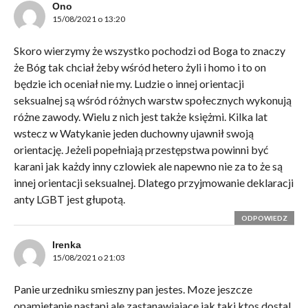
Ono
15/08/2021 o 13:20
Skoro wierzymy że wszystko pochodzi od Boga to znaczy
że Bóg tak chciał żeby wśród hetero żyli i homo i to on
będzie ich oceniał nie my. Ludzie o innej orientacji
seksualnej są wśród różnych warstw społecznych wykonują
różne zawody. Wielu z nich jest także księżmi. Kilka lat
wstecz w Watykanie jeden duchowny ujawnił swoją
orientację. Jeżeli popełniają przestępstwa powinni być
karani jak każdy inny czlowiek ale napewno nie za to że są
innej orientacji seksualnej. Dlatego przyjmowanie deklaracji
anty LGBT jest głupotą.
ODPOWIEDZ
Irenka
15/08/2021 o 21:03
Panie urzedniku smieszny pan jestes. Moze jeszcze
opamietanie nastapi ale zastanawiajace jak taki ktos dostal