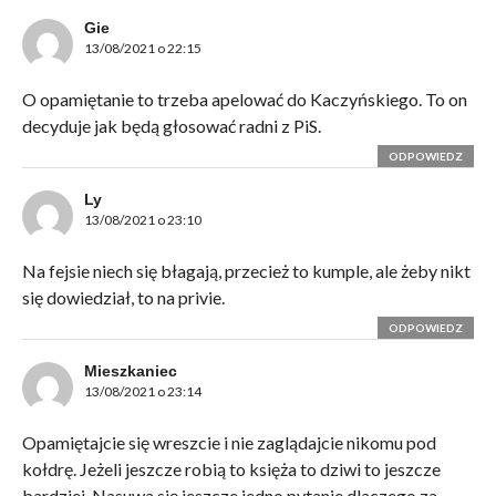
Gie
13/08/2021 o 22:15
O opamiętanie to trzeba apelować do Kaczyńskiego. To on
decyduje jak będą głosować radni z PiS.
ODPOWIEDZ
Ly
13/08/2021 o 23:10
Na fejsie niech się błagają, przecież to kumple, ale żeby nikt
się dowiedział, to na privie.
ODPOWIEDZ
Mieszkaniec
13/08/2021 o 23:14
Opamiętajcie się wreszcie i nie zaglądajcie nikomu pod
kołdrę. Jeżeli jeszcze robią to księża to dziwi to jeszcze
bardziej. Nasuwa się jeszcze jedno pytanie dlaczego za