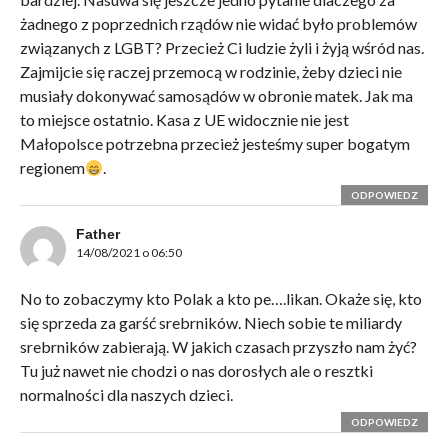
żadnego z poprzednich rządów nie widać było problemów
związanych z LGBT? Przecież Ci ludzie żyli i żyją wśród nas.
Zajmijcie się raczej przemocą w rodzinie, żeby dzieci nie
musiały dokonywać samosądów w obronie matek. Jak ma
to miejsce ostatnio. Kasa z UE widocznie nie jest
Małopolsce potrzebna przecież jesteśmy super bogatym
regionem
.
ODPOWIEDZ
Father
14/08/2021 o 06:50
No to zobaczymy kto Polak a kto pe….likan. Okaże się, kto
się sprzeda za garść srebrników. Niech sobie te miliardy
srebrników zabierają. W jakich czasach przyszło nam żyć?
Tu już nawet nie chodzi o nas dorosłych ale o resztki
normalności dla naszych dzieci.
ODPOWIEDZ