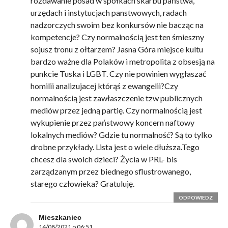
rozdawanie posad w spółkach skarbu państwa,
urzędach i instytucjach panstwowych, radach
nadzorczych swoim bez konkursów nie bacząc na
kompetencje? Czy normalnością jest ten śmieszny
sojusz tronu z ołtarzem? Jasna Góra miejsce kultu
bardzo ważne dla Polaków i metropolita z obsesją na
punkcie Tuska i LGBT. Czy nie powinien wygłaszać
homilii analizujacej którąś z ewangelii?Czy
normalnością jest zawłaszczenie tzw publicznych
mediów przez jedną partię. Czy normalnością jest
wykupienie przez państwowy koncern naftowy
lokalnych mediów? Gdzie tu normalność? Są to tylko
drobne przykłady. Lista jest o wiele dłuższa.Tego
chcesz dla swoich dzieci? Życia w PRL- bis
zarządzanym przez biednego sflustrowanego,
starego człowieka? Gratuluję.
ODPOWIEDZ
Mieszkaniec
14/08/2021 o 06:51