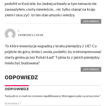
pedofili w Kościele, bo żadnej uchwały w tym temacie nie
zauważyłem. cnoty niewieście… nic tylko stanąć na kraju
ziemi i skoczyć- to ten stan umysłu i wiedzy.
ODPOWIEDZ
-
24/08/2021 o 10:44
To które inwestycje wypadną z braku pieniędzy z UE? Co
pójdzie do góry, śmieci, woda, podatki, by zrekompensować
starty gminy przez Polski Ład? Tężnia to z jakich pieniędzy
miała być budowana?
ODPOWIEDZ
ODPOWIEDZ
ODPOWIEDZ
Twój adres e-mail nie zostanie opublikowany.
Wymagane pola są oznaczone
*
Komentarz
*