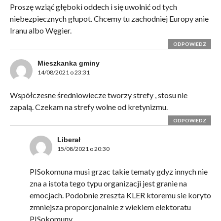
Proszę wziąć głęboki oddech i się uwolnić od tych
niebezpiecznych głupot. Chcemy tu zachodniej Europy anie
Iranu albo Węgier.
ODPOWIEDZ
Mieszkanka gminy
14/08/2021 o 23:31
Współczesne średniowiecze tworzy strefy , stosu nie
zapalą. Czekam na strefy wolne od kretynizmu.
ODPOWIEDZ
Liberał
15/08/2021 o 20:30
PISokomuna musi grzac takie tematy gdyz innych nie
zna a istota tego typu organizacji jest granie na
emocjach. Podobnie zreszta KLER ktoremu sie koryto
zmniejsza proporcjonalnie z wiekiem elektoratu
PISokomuny.