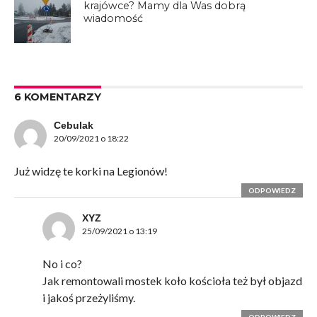
krajówce? Mamy dla Was dobrą
wiadomość
6 KOMENTARZY
Cebulak
20/09/2021 o 18:22
Już widzę te korki na Legionów!
ODPOWIEDZ
XYZ
25/09/2021 o 13:19
No i co?
Jak remontowali mostek koło kościoła też był objazd
i jakoś przeżyliśmy.