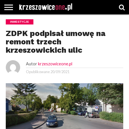
STRONA
INWESTYCJE
GŁÓWNA
WYBORY
WYBIERZ
ROZKŁADY
GREGORCZYK
KONTAKT
SAMORZĄDOWE
KATEGORIE
JAZDY
WATCH
ZDPK podpisał umowę na
remont trzech
krzeszowickich ulic
Autor
krzeszowiceone.pl
Opublikowane
20/09/2021