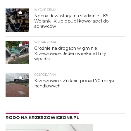
WYDARZENIA
7
Nocna dewastacja na stadionie LKS
Wolanki. Klub opublikował apel do
sprawców
WYDARZENIA
3
Groźnie na drogach w gminie
Krzeszowice. Jeden weekend trzy
wpadki
GOSPODARKA
3
Krzeszowice. Zniknie ponad 70 miejsc
handlowych
RODO NA KRZESZOWICEONE.PL