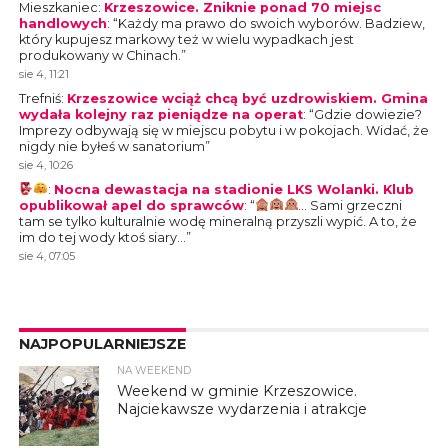
Mieszkaniec
:
Krzeszowice. Zniknie ponad 70 miejsc
handlowych
: “
Każdy ma prawo do swoich wyborów. Badziew,
który kupujesz markowy też w wielu wypadkach jest
produkowany w Chinach.
”
sie 4, 11:21
Trefniś
:
Krzeszowice wciąż chcą być uzdrowiskiem. Gmina
wydała kolejny raz pieniądze na operat
: “
Gdzie dowiezie?
Imprezy odbywają się w miejscu pobytu i w pokojach. Widać, że
nigdy nie byłeś w sanatorium
”
sie 4, 10:26
:
Nocna dewastacja na stadionie LKS Wolanki. Klub
opublikował apel do sprawców
: “
… Sami grzeczni
tam se tylko kulturalnie wodę mineralną przyszli wypić. A to, że
im do tej wody ktoś siary…
”
sie 4, 07:05
NAJPOPULARNIEJSZE
NA WEEKEND
4
Weekend w gminie Krzeszowice.
Najciekawsze wydarzenia i atrakcje