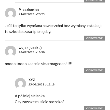
ODPOWIEDZ
Mieszkaniec
21/09/2021 o 20:25
Jeśli to tylko wymiana nawierzchni bez wymiany instalacji
to szkoda czasu i pieniędzy.
ODPOWIEDZ
wujek juzek :)
24/09/2021 o 18:38
noooo toooo zacznie sie armagedon !!!!!
ODPOWIEDZ
XYZ
25/09/2021 o 13:18
A później sielanka.
Czy zawsze musicie narzekać
ODPOWIEDZ