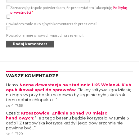
Zaznaczając to pole potwierdzam, że przeczytałem i akceptuję
Politykę
prywatności
*
Powiadom mnie o kolejnych komentarzach przez email.
Powiadom mnie o nowych wpisach przez email.
WASZE KOMENTARZE
Hanss
:
Nocna dewastacja na stadionie LKS Wolanki. Klub
opublikował apel do sprawców
: “
Jakby sołtyska zgodziła się
na imprezy przy boisku na pewno by tego nie było jakoś rok
temu pobito chłopaka i…
”
sie 4, 17:58
Czesio
:
Krzeszowice. Zniknie ponad 70 miejsc
handlowych
: “
Ile z tego basenu będzie korzystało, w sumie 5
osób? Z targowiska korzysta każdy i jego powierzchnia nie
powinna być…
”
sie 4, 17:20