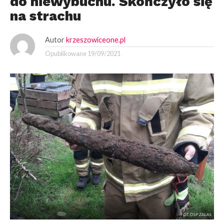
do niewybuchu. Skończyło się
na strachu
Autor
krzeszowiceone.pl
Opublikowane
19/09/2021
FOT. OSP ZALAS