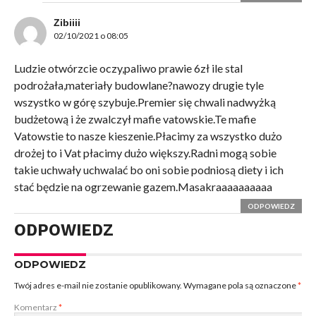
Zibiiii
02/10/2021 o 08:05
Ludzie otwórzcie oczy,paliwo prawie 6zł ile stal
podrożała,materiały budowlane?nawozy drugie tyle
wszystko w górę szybuje.Premier się chwali nadwyżką
budżetową i że zwalczył mafie vatowskie.Te mafie
Vatowstie to nasze kieszenie.Płacimy za wszystko dużo
drożej to i Vat płacimy dużo większy.Radni mogą sobie
takie uchwały uchwalać bo oni sobie podniosą diety i ich
stać będzie na ogrzewanie gazem.Masakraaaaaaaaaa
ODPOWIEDZ
ODPOWIEDZ
ODPOWIEDZ
Twój adres e-mail nie zostanie opublikowany.
Wymagane pola są oznaczone
*
Komentarz
*