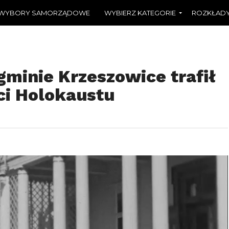
WYBORY SAMORZĄDOWE
WYBIERZ KATEGORIE
ROZKŁADY
gminie Krzeszowice trafił
i Holokaustu