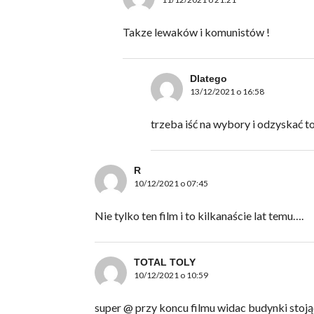
Takze lewaków i komunistów !
Dlatego
13/12/2021 o 16:58
trzeba iść na wybory i odzyskać to
R
10/12/2021 o 07:45
Nie tylko ten film i to kilkanaście lat temu….
TOTAL TOLY
10/12/2021 o 10:59
super @ przy koncu filmu widac budynki stoj