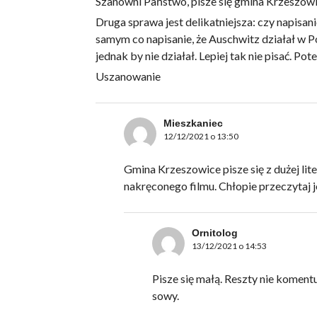
Szanowni Państwo, pisze się gmina Krzeszowic
Druga sprawa jest delikatniejsza: czy napisani
samym co napisanie, że Auschwitz działał w Po
jednak by nie działał. Lepiej tak nie pisać. Po
Uszanowanie
Mieszkaniec
12/12/2021 o 13:50
Gmina Krzeszowice pisze się z dużej li
nakręconego filmu. Chłopie przeczytaj je
Ornitolog
13/12/2021 o 14:53
Pisze się małą. Reszty nie komentuj
sowy.