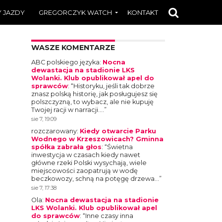
 JAZDY
GREGORCZYK WATCH
KONTAKT
WASZE KOMENTARZE
ABC polskiego języka
:
Nocna
dewastacja na stadionie LKS
Wolanki. Klub opublikował apel do
sprawców
: “
Historyku, jeśli tak dobrze
znasz polską historię, jak posługujesz się
polszczyzną, to wybacz, ale nie kupuję
Twojej racji w narracji.…
”
sie 7, 19:09
rozczarowany
:
Kiedy otwarcie Parku
Wodnego w Krzeszowicach? Gminna
spółka zabrała głos
: “
Świetna
inwestycja w czasach kiedy nawet
główne rzeki Polski wysychają, wiele
miejscowości zaopatrują w wodę
beczkowozy, schną na potęgę drzewa…
”
sie 7, 17:38
Ola
:
Nocna dewastacja na stadionie
LKS Wolanki. Klub opublikował apel
do sprawców
: “
Inne czasy inna