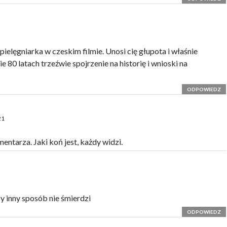
 pielęgniarka w czeskim filmie. Unosi cię głupota i właśnie
e 80 latach trzeźwie spojrzenie na historię i wnioski na
ODPOWIEDZ
21
entarza. Jaki koń jest, każdy widzi.
y inny sposób nie śmierdzi
ODPOWIEDZ