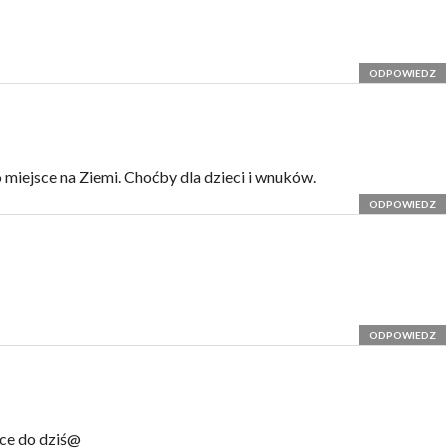
ODPOWIEDZ
 miejsce na Ziemi. Choćby dla dzieci i wnuków.
ODPOWIEDZ
ODPOWIEDZ
ące do dziś@