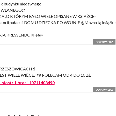
ok budynku niedawnego
DOWLANEGO@
A ,O KTÓRYM BYŁO WIELE OPISANE W KSIAŻCE-
istorii pałacu i DOMU DZIECKA PO WOJNIE @Można tą książke
RIA KRESSENDORF@@
ODPOWIEDZ
w KRZESZOWICACH $
JEST WIELE WIĘCEJ ## POLECAM OD 4 DO 10 ZŁ
et-siostr-i-braci-10711408490
ODPOWIEDZ