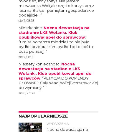
młodzież, inny sołtys. Nie jestem
mieszkanką Woli,ale często korzystam z
lasu na Białce i pamiętam gospodarskie
podejście…
”
sie 7, 08:28
Mieszkaniec
:
Nocna dewastacja na
stadionie LKS Wolanki. Klub
opublikował apel do sprawców
:
“
Umiał, bo tamta młodzież to nie było
bydło( przepraszam bydło, bo to coś to
dużo poniżej).
”
sie 7, 08:01
Niestety koniecznosc
:
Nocna
dewastacja na stadionie LKS
Wolanki. Klub opublikował apel do
sprawców
: “
PETYCJA DO KOMENDY
GŁOWNEJ: Cały sklad policji krzrszowickiej
do wymiany.
”
sie 6, 23:39
NAJPOPULARNIEJSZE
WYDARZENIA
17
Nocna dewastacja na