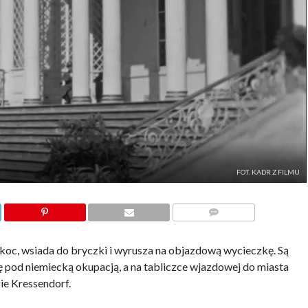
FOT. KADR Z FILMU
KOMENTARZE
koc, wsiada do bryczki i wyrusza na objazdową wycieczkę. Są
ię pod niemiecką okupacją, a na tabliczce wjazdowej do miasta
ie Kressendorf.