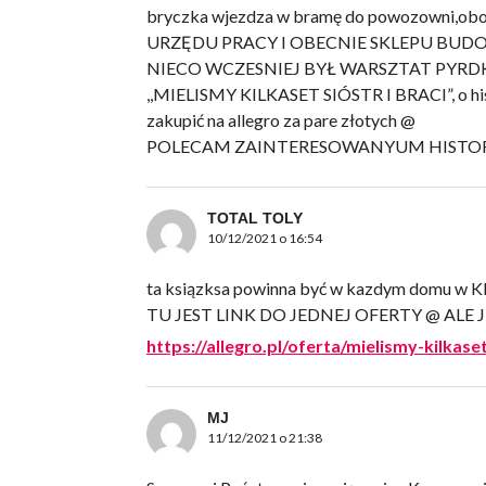
bryczka wjezdza w bramę do powozowni,ob
URZĘDU PRACY I OBECNIE SKLEPU BU
NIECO WCZESNIEJ BYŁ WARSZTAT PYRDK
,,MIELISMY KILKASET SIÓSTR I BRACI”, o h
zakupić na allegro za pare złotych @
POLECAM ZAINTERESOWANYUM HISTO
TOTAL TOLY
10/12/2021 o 16:54
ta ksiązksa powinna być w kazdym domu 
TU JEST LINK DO JEDNEJ OFERTY @ ALE 
https://allegro.pl/oferta/mielismy-kilkas
MJ
11/12/2021 o 21:38