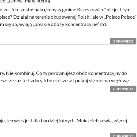
e. „Gmina” małą literką.
e, że „film został nakręcony w gminie Krzeszowice” nie jest tym
lsce? Działał na terenie okupowanej Polski, ale w „Polsce Polsce”
tem się pojawiają „polskie obozy koncentracyjne” itd.
ODPOWIEDZ
tery. Nie kombinuj. Co ty porównujesz obóz koncentracyjny do
szcze raz te bzdury, które piszesz i puknij się mocno w głowę.
ODPOWIEDZ
e, ten wpis jest dla bardziej lotnych. Mniej cietrzewia, więcej
ODPOWIEDZ