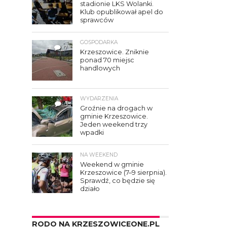
stadionie LKS Wolanki.
Klub opublikował apel do
sprawców
GOSPODARKA
7
Krzeszowice. Zniknie
ponad 70 miejsc
handlowych
WYDARZENIA
3
Groźnie na drogach w
gminie Krzeszowice.
Jeden weekend trzy
wpadki
NA WEEKEND
Weekend w gminie
Krzeszowice (7–9 sierpnia).
Sprawdź, co będzie się
działo
RODO NA KRZESZOWICEONE.PL