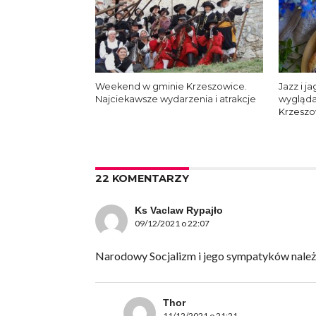
Weekend w gminie Krzeszowice.
Jazz i j
Najciekawsze wydarzenia i atrakcje
wygląda
Krzesz
22 KOMENTARZY
Ks Vaclaw Rypajło
09/12/2021 o 22:07
Narodowy Socjalizm i jego sympatyków należy
Thor
11/12/2021 o 21:21