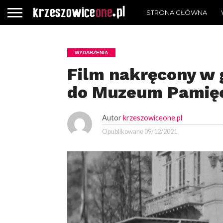
STRONA GŁÓWNA
WYDARZENIA
Film nakręcony w 
do Muzeum Pamięc
Autor
krzeszowiceone.pl
Opublikowane
09/12/2021