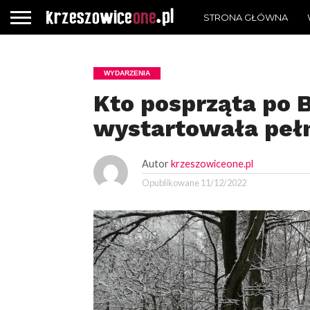
STRONA GŁÓWNA
WYDARZENIA
Kto posprząta po B
wystartowała peł
Autor
krzeszowiceone.pl
Opublikowane
11/12/2022