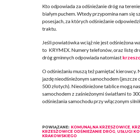
Kto odpowiada za odśnieżanie dróg na terenie
białym puchem. Wtedy przypomina nam się szt
posesjach, za których odśnieżanie odpowiedzi
traktu.
Jeśli powiatówka wciąż nie jest odśnieżona 
to KRYMEX. Numery telefonów, oraz listę dr
dróg gminnych odpowiada natomiast
krzesz
O odśnieżaniu muszą też pamiętać kierowcy. N
jazdę nieodśnieżonym samochodem (jeszcze d
500 złotych). Nieodśnieżone tablice mogą nas
samochodem z zaśnieżonymi światłami to 300 
odśnieżania samochodu przy włączonym silnik
POWIĄZANE:
KOMUNALNA KRZESZOWICE
,
KRZ
KRZESZOWICE ODŚNIEŻANIE DRÓG
,
USŁUGI K
KRAKOWSKIEGO