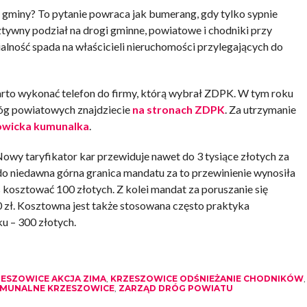
 gminy? To pytanie powraca jak bumerang, gdy tylko sypnie
ywny podział na drogi gminne, powiatowe i chodniki przy
alność spada na właścicieli nieruchomości przylegających do
warto wykonać telefon do firmy, którą wybrał ZDPK. W tym roku
óg powiatowych znajdziecie
na stronach ZDPK
. Za utrzymanie
owicka kumunalka
.
owy taryfikator kar przewiduje nawet do 3 tysiące złotych za
o niedawna górna granica mandatu za to przewinienie wynosiła
 kosztować 100 złotych. Z kolei mandat za poruszanie się
zł. Kosztowna jest także stosowana często praktyka
u – 300 złotych.
ESZOWICE AKCJA ZIMA
,
KRZESZOWICE ODŚNIEŻANIE CHODNIKÓW
,
OMUNALNE KRZESZOWICE
,
ZARZĄD DRÓG POWIATU