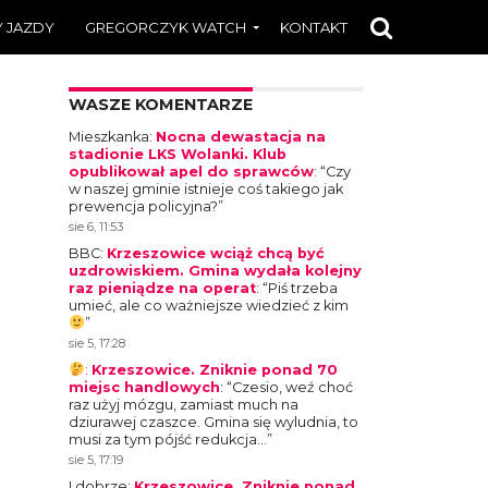
 JAZDY
GREGORCZYK WATCH
KONTAKT
WASZE KOMENTARZE
Mieszkanka
:
Nocna dewastacja na
stadionie LKS Wolanki. Klub
opublikował apel do sprawców
: “
Czy
w naszej gminie istnieje coś takiego jak
prewencja policyjna?
”
sie 6, 11:53
BBC
:
Krzeszowice wciąż chcą być
uzdrowiskiem. Gmina wydała kolejny
raz pieniądze na operat
: “
Piś trzeba
umieć, ale co ważniejsze wiedzieć z kim
”
sie 5, 17:28
:
Krzeszowice. Zniknie ponad 70
miejsc handlowych
: “
Czesio, weź choć
raz użyj mózgu, zamiast much na
dziurawej czaszce. Gmina się wyludnia, to
musi za tym pójść redukcja…
”
sie 5, 17:19
I dobrze
:
Krzeszowice. Zniknie ponad