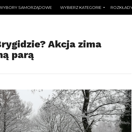
WYBORY SAMORZĄDOWE
WYBIERZ KATEGORIE
ROZKŁADY
rygidzie? Akcja zima
ną parą