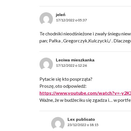
jeleń
17/12/2022 o 05:37
Te chodniki nieodśnieżone i zwały śniegu nie
pan; Pałka , Gregorczyk,Kulczycki,/ . Dlaczeg
Leciwa mieszkanka
17/12/2022 o 12:26
Pytacie się kto posprząta?
Proszę, oto odpowiedź:
https://www.youtube.com/watch?v=-y2K
Ważne, że w budżeciku się zgadza i… w portf
Lex publicato
23/12/2022 o 18:15