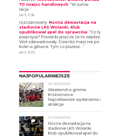
70 miejsc handlowych
: “
W sumie
racja.
”
sie 5, 11:36
rozczarowany
:
Nocna dewastacja na
stadionie LKS Wolanki. Klub
opublikował apel do sprawców
: “
Co ty
pieprzysz? Powiedz jeszcze że to władze
Woli zdewastowały. Dziecko masz nie po
kolei w główce. Tym co piszesz…
”
sie 5, 10:25
NAJPOPULARNIEJSZE
NA WEEKEND
4
Weekend w gminie
Krzeszowice.
Najciekawsze wydarzenia i
atrakcje
WYDARZENIA
12
Nocna dewastacja na
stadionie LKS Wolanki.
Klub opublikował apel do