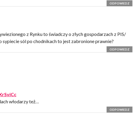
ODPOWIEDZ
wywiezionego z Rynku to świadczy o złych gospodarzach z PIS/
o sypiecie sól po chodnikach to jest zabronione prawnie?
ODPOWIEDZ
XrSviCc
elach włodarzy też…
ODPOWIEDZ