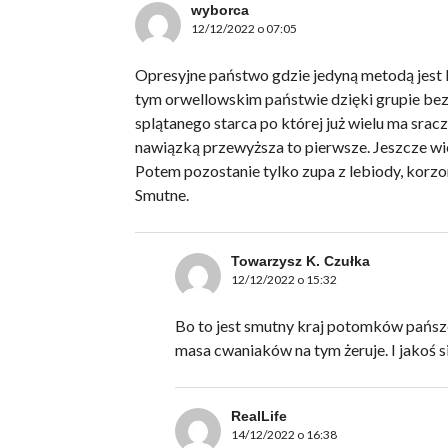
wyborca
12/12/2022 o 07:05
Opresyjne państwo gdzie jedyną metodą jest 
tym orwellowskim państwie dzięki grupie be
splątanego starca po której już wielu ma sracz
nawiązką przewyższa to pierwsze. Jeszcze wie
Potem pozostanie tylko zupa z lebiody, korzonki
Smutne.
Towarzysz K. Czułka
12/12/2022 o 15:32
Bo to jest smutny kraj potomków pańszc
masa cwaniaków na tym żeruje. I jakoś s
RealLife
14/12/2022 o 16:38