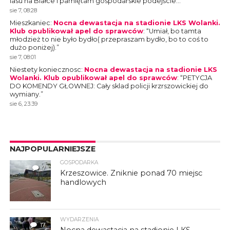
lasu na Białce i pamiętam gospodarskie podejście…
”
sie 7, 08:28
Mieszkaniec
:
Nocna dewastacja na stadionie LKS Wolanki.
Klub opublikował apel do sprawców
: “
Umiał, bo tamta
młodzież to nie było bydło( przepraszam bydło, bo to coś to
dużo poniżej).
”
sie 7, 08:01
Niestety koniecznosc
:
Nocna dewastacja na stadionie LKS
Wolanki. Klub opublikował apel do sprawców
: “
PETYCJA
DO KOMENDY GŁOWNEJ: Cały sklad policji krzrszowickiej do
wymiany.
”
sie 6, 23:39
NAJPOPULARNIEJSZE
GOSPODARKA
7
Krzeszowice. Zniknie ponad 70 miejsc
handlowych
WYDARZENIA
17
Nocna dewastacja na stadionie LKS