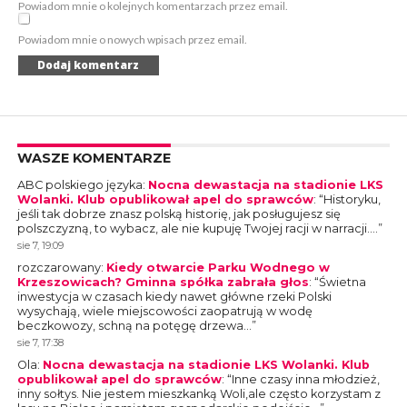
Powiadom mnie o kolejnych komentarzach przez email.
Powiadom mnie o nowych wpisach przez email.
WASZE KOMENTARZE
ABC polskiego języka
:
Nocna dewastacja na stadionie LKS
Wolanki. Klub opublikował apel do sprawców
: “
Historyku,
jeśli tak dobrze znasz polską historię, jak posługujesz się
polszczyzną, to wybacz, ale nie kupuję Twojej racji w narracji.…
”
sie 7, 19:09
rozczarowany
:
Kiedy otwarcie Parku Wodnego w
Krzeszowicach? Gminna spółka zabrała głos
: “
Świetna
inwestycja w czasach kiedy nawet główne rzeki Polski
wysychają, wiele miejscowości zaopatrują w wodę
beczkowozy, schną na potęgę drzewa…
”
sie 7, 17:38
Ola
:
Nocna dewastacja na stadionie LKS Wolanki. Klub
opublikował apel do sprawców
: “
Inne czasy inna młodzież,
inny sołtys. Nie jestem mieszkanką Woli,ale często korzystam z