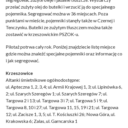
przelać zużyty olej do butelki i wrzucić ją do specjalnego
pojemnika. Segregować można w 36 miejscach. Poza
punktami w mieście, pojemniki stanęły także w Czernej i
Tenczynku. Butelki ze zużytym tłuszczem można także
zostawić w krzeszowickim PSZOK-u.
Pilotaż potrwa cały rok. Poniżej znajdziecie listę miejsce
gdzie można znaleźć specjalne pojemniki oraz informację co
i jak segregować.
Krzeszowice
Altanki śmietnikowe ogólnodostępne:
ul. Apteczna 1, 2, 3, 4; ul. Armii Krajowej 1, 3; ul. Lipinówka 6,
2; ul. Szarych Szeregów 1; ul. Szarych Szeregów 7; ul.
Targowa 2 i 13; ul. Targowa 3 i 7; ul. Targowa 5 i 9; ul.
Targowa 8, 10 i 27; ul. Targowa 11, 15, 19 i 21; ul. Targowa
12; ul. Zacisze 1, 3, 5; ul. T. Kościuszki 26; Nowa Góra, ul.
Krakowska 6; Zalas, ul. Garncarska 1