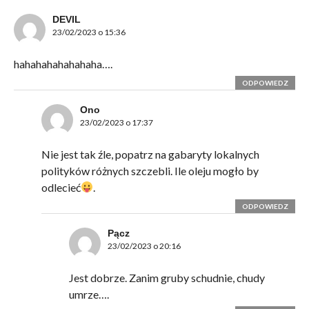
DEVIL
23/02/2023 o 15:36
hahahahahahahaha….
ODPOWIEDZ
Ono
23/02/2023 o 17:37
Nie jest tak źle, popatrz na gabaryty lokalnych
polityków różnych szczebli. Ile oleju mogło by
odlecieć
.
ODPOWIEDZ
Pącz
23/02/2023 o 20:16
Jest dobrze. Zanim gruby schudnie, chudy
umrze….