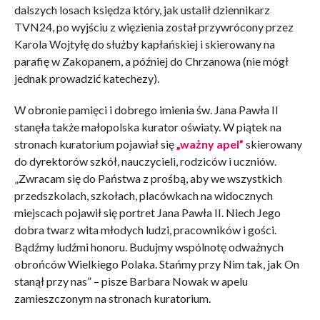
dalszych losach księdza który, jak ustalił dziennikarz
TVN24, po wyjściu z więzienia został przywrócony przez
Karola Wojtyłę do służby kapłańskiej i skierowany na
parafię w Zakopanem, a później do Chrzanowa (nie mógł
jednak prowadzić katechezy).
W obronie pamięci i dobrego imienia św. Jana Pawła II
stanęła także małopolska kurator oświaty. W piątek na
stronach kuratorium pojawiał się
„ważny apel”
skierowany
do dyrektorów szkół, nauczycieli, rodziców i uczniów.
„Zwracam się do Państwa z prośbą, aby we wszystkich
przedszkolach, szkołach, placówkach na widocznych
miejscach pojawił się portret Jana Pawła II. Niech Jego
dobra twarz wita młodych ludzi, pracowników i gości.
Bądźmy ludźmi honoru. Budujmy wspólnotę odważnych
obrońców Wielkiego Polaka. Stańmy przy Nim tak, jak On
stanął przy nas” – pisze Barbara Nowak w apelu
zamieszczonym na stronach kuratorium.