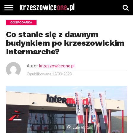
STRONA
GOSPODARKA
GŁÓWNA
WYBORY
WYBIERZ
ROZKŁADY
GREGORCZYK
KONTAKT
SAMORZĄDOWE
KATEGORIE
JAZDY
WATCH
Co stanie się z dawnym
budynkiem po krzeszowickim
Intermarche?
Autor
krzeszowiceone.pl
Opublikowane
12/03/2023