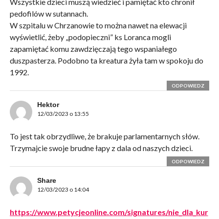
Wszystkie dzieci muszą wiedzieć i pamiętać kto chronił
pedofilów w sutannach.
W szpitalu w Chrzanowie to można nawet na elewacji
wyświetlić, żeby „podopieczni” ks Loranca mogli
zapamiętać komu zawdzięczają tego wspaniałego
duszpasterza. Podobno ta kreatura żyła tam w spokoju do
1992.
ODPOWIEDZ
Hektor
12/03/2023 o 13:55
To jest tak obrzydliwe, że brakuje parlamentarnych słów.
Trzymajcie swoje brudne łapy z dala od naszych dzieci.
ODPOWIEDZ
Share
12/03/2023 o 14:04
https://www.petycjeonline.com/signatures/nie_dla_kur