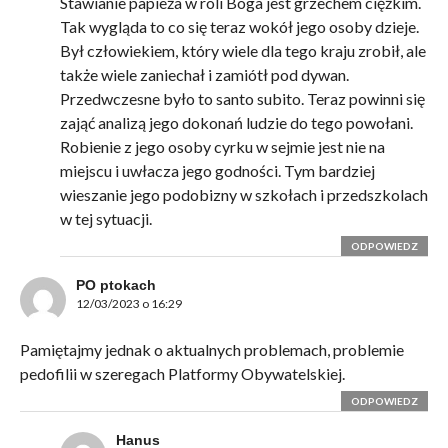
Stawianie papieża w roli Boga jest grzechem ciężkim.
Tak wygląda to co się teraz wokół jego osoby dzieje.
Był człowiekiem, który wiele dla tego kraju zrobił, ale
także wiele zaniechał i zamiótł pod dywan.
Przedwczesne było to santo subito. Teraz powinni się
zająć analizą jego dokonań ludzie do tego powołani.
Robienie z jego osoby cyrku w sejmie jest nie na
miejscu i uwłacza jego godności. Tym bardziej
wieszanie jego podobizny w szkołach i przedszkolach
w tej sytuacji.
ODPOWIEDZ
PO ptokach
12/03/2023 o 16:29
Pamiętajmy jednak o aktualnych problemach, problemie
pedofilii w szeregach Platformy Obywatelskiej.
ODPOWIEDZ
Hanus