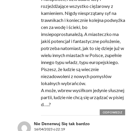
rozjeżdżające wszystko ciężarowy z
kamieniem. Nigdy niesprzątany syf na
trawnikach i koniecznie kolejna podwyżka
cen za wodę i ścieki, bo
imsiepoprostunależą. A miasteczko ma
jakiś potencjał i fantastyczne położenie,
potrzeba natomiast, jak to się dzieje już w
wielu innych miastach w Polsce, zupełnie
innego typu władz, typu europejskiego.
Piszesz, że ludzie są wiecznie
niezadowoleni z nowych pomysłów
lokalnych wybrańców.
A może, wbrew wysiłkom jedynie słusznej
partii, ludzie nie chcą się urządzać w pisiej
d…..?
ODPOWIEDZ
Nie Denerwuj Się tak bardzo
16/04/2023 o 22:19