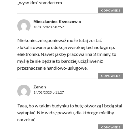
„wysokim” standartem.
ODPOWIEDZ
Mieszkaniec Krzeszowic
13/03/2023 o 07:57
Niekoniecznie, ponieważ może tutaj zostać
zlokalizowana produkcja wysokiej technologii np.
elektroniki. Nawet jakby pracowali na 3 zmiany, to
myślę że nie będzie to bardziej uciążliwe niż
przeznaczenie handlowo-usługowe.
ODPOWIEDZ
Zenon
14/03/2023 o 11:27
Taaa, bo w takim budynku to hutę otworzą i będą stal
wytapiać. Nie widzę powodu, dla którego mieliby
narzekać.
ODPOWIEDZ