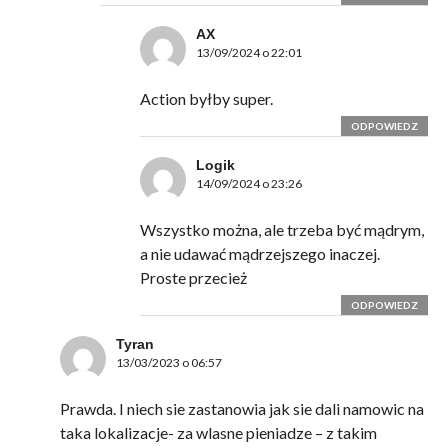
AX
13/09/2024 o 22:01
Action byłby super.
ODPOWIEDZ
Logik
14/09/2024 o 23:26
Wszystko można, ale trzeba być mądrym,
a nie udawać mądrzejszego inaczej.
Proste przecież
ODPOWIEDZ
Tyran
13/03/2023 o 06:57
Prawda. I niech sie zastanowia jak sie dali namowic na
taka lokalizacje- za wlasne pieniadze – z takim