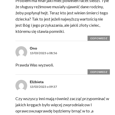
Problem ma finał jaki mieć powinien facet siedzi. Tyle
że sługusy reżimowe musiały ujawnić dane rodziny,
żeby popłynął hejt. Teraz kto jest winien śmierci tego
dziecka? Tak to jest jeżeli najwyższą wartością nie
jest Bóg i jego przykazania, ale jakiś złoty cielec,
któremu się stawia pomniki.
ODPOWIEDZ
Ono
13/03/2023 o 08:56
Prawda Was wyzwoli.
ODPOWIEDZ
Elżbieta
13/03/2023 o 09:37
Czy wszyscy inni mają również zacząć przypominać w
jakich kręgach było więcej zwyrodnialcow I
oprawcow,naprawdę będziemy brnąć w to ,a