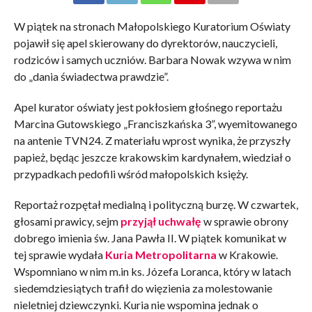
W piątek na stronach Małopolskiego Kuratorium Oświaty
pojawił się apel skierowany do dyrektorów, nauczycieli,
rodziców i samych uczniów. Barbara Nowak wzywa w nim
do „dania świadectwa prawdzie”.
Apel kurator oświaty jest pokłosiem głośnego reportażu
Marcina Gutowskiego „Franciszkańska 3”, wyemitowanego
na antenie TVN24. Z materiału wprost wynika, że przyszły
papież, będąc jeszcze krakowskim kardynałem, wiedział o
przypadkach pedofili wśród małopolskich księży.
Reportaż rozpętał medialną i polityczną burzę. W czwartek,
głosami prawicy, sejm
przyjął uchwałę
w sprawie obrony
dobrego imienia św. Jana Pawła II. W piątek komunikat w
tej sprawie wydała
Kuria Metropolitarna
w Krakowie.
Wspomniano w nim m.in ks. Józefa Loranca, który w latach
siedemdziesiątych trafił do więzienia za molestowanie
nieletniej dziewczynki. Kuria nie wspomina jednak o