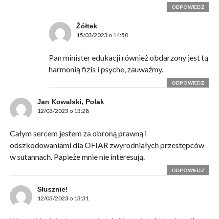
ODPOWIEDZ
Żółtek
15/03/2023 o 14:50
Pan minister edukacji również obdarzony jest tą
harmonią fizis i psyche, zauważmy.
ODPOWIEDZ
Jan Kowalski, Polak
12/03/2023 o 13:28
Całym sercem jestem za obroną prawną i
odszkodowaniami dla OFIAR zwyrodniałych przestępców
w sutannach. Papieże mnie nie interesują.
ODPOWIEDZ
Słusznie!
12/03/2023 o 13:31