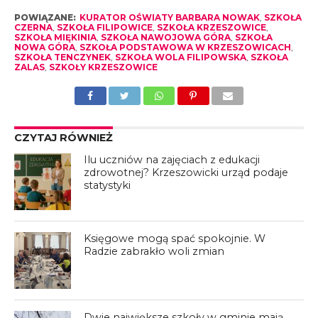
POWIĄZANE:
KURATOR OŚWIATY BARBARA NOWAK
,
SZKOŁA
CZERNA
,
SZKOŁA FILIPOWICE
,
SZKOŁA KRZESZOWICE
,
SZKOŁA MIĘKINIA
,
SZKOŁA NAWOJOWA GÓRA
,
SZKOŁA
NOWA GÓRA
,
SZKOŁA PODSTAWOWA W KRZESZOWICACH
,
SZKOŁA TENCZYNEK
,
SZKOŁA WOLA FILIPOWSKA
,
SZKOŁA
ZALAS
,
SZKOŁY KRZESZOWICE
CZYTAJ RÓWNIEŻ
Ilu uczniów na zajęciach z edukacji
zdrowotnej? Krzeszowicki urząd podaje
statystyki
Księgowe mogą spać spokojnie. W
Radzie zabrakło woli zmian
Dwie największe szkoły w gminie mają