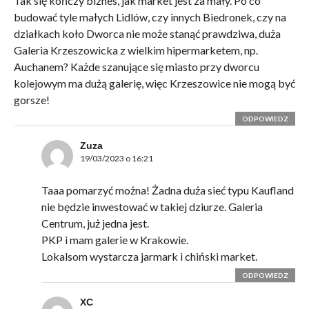
Tak się kończy biznes, jak market jest za mały. Po co
budować tyle małych Lidlów, czy innych Biedronek, czy na
działkach koło Dworca nie może stanąć prawdziwa, duża
Galeria Krzeszowicka z wielkim hipermarketem, np.
Auchanem? Każde szanujące się miasto przy dworcu
kolejowym ma dużą galerię, więc Krzeszowice nie mogą być
gorsze!
ODPOWIEDZ
Zuza
19/03/2023 o 16:21
Taaa pomarzyć można! Żadna duża sieć typu Kaufland
nie będzie inwestować w takiej dziurze. Galeria
Centrum, już jedna jest.
PKP i mam galerie w Krakowie.
Lokalsom wystarcza jarmark i chiński market.
ODPOWIEDZ
XC