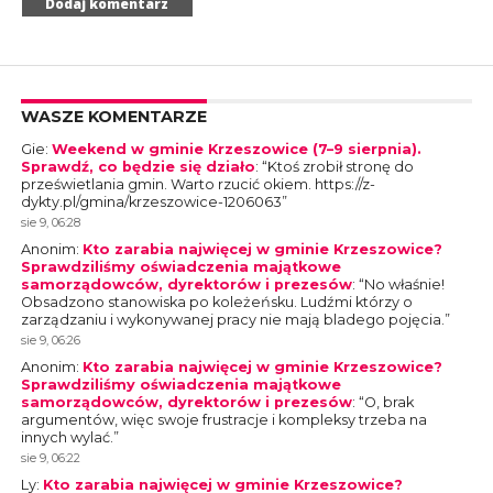
WASZE KOMENTARZE
Gie
:
Weekend w gminie Krzeszowice (7–9 sierpnia).
Sprawdź, co będzie się działo
: “
Ktoś zrobił stronę do
prześwietlania gmin. Warto rzucić okiem. https://z-
dykty.pl/gmina/krzeszowice-1206063
”
sie 9, 06:28
Anonim
:
Kto zarabia najwięcej w gminie Krzeszowice?
Sprawdziliśmy oświadczenia majątkowe
samorządowców, dyrektorów i prezesów
: “
No właśnie!
Obsadzono stanowiska po koleżeńsku. Ludźmi którzy o
zarządzaniu i wykonywanej pracy nie mają bladego pojęcia.
”
sie 9, 06:26
Anonim
:
Kto zarabia najwięcej w gminie Krzeszowice?
Sprawdziliśmy oświadczenia majątkowe
samorządowców, dyrektorów i prezesów
: “
O, brak
argumentów, więc swoje frustracje i kompleksy trzeba na
innych wylać.
”
sie 9, 06:22
Ly
:
Kto zarabia najwięcej w gminie Krzeszowice?