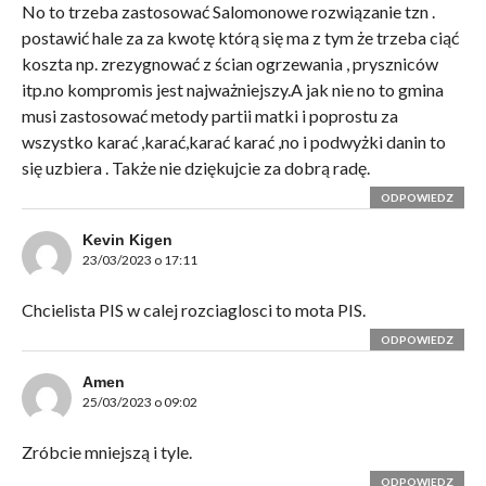
No to trzeba zastosować Salomonowe rozwiązanie tzn .
postawić hale za za kwotę którą się ma z tym że trzeba ciąć
koszta np. zrezygnować z ścian ogrzewania , pryszniców
itp.no kompromis jest najważniejszy.A jak nie no to gmina
musi zastosować metody partii matki i poprostu za
wszystko karać ,karać,karać karać ,no i podwyżki danin to
się uzbiera . Także nie dziękujcie za dobrą radę.
ODPOWIEDZ
Kevin Kigen
23/03/2023 o 17:11
Chcielista PIS w calej rozciaglosci to mota PIS.
ODPOWIEDZ
Amen
25/03/2023 o 09:02
Zróbcie mniejszą i tyle.
ODPOWIEDZ