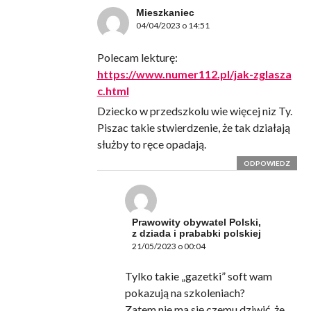
Mieszkaniec
04/04/2023 o 14:51
Polecam lekturę:
https://www.numer112.pl/jak-zglasza
c.html
Dziecko w przedszkolu wie więcej niz Ty.
Piszac takie stwierdzenie, że tak działają
służby to ręce opadają.
ODPOWIEDZ
Prawowity obywatel Polski,
z dziada i prababki polskiej
21/05/2023 o 00:04
Tylko takie „gazetki” soft wam
pokazują na szkoleniach?
Zatem nie ma się czemu dziwić, że