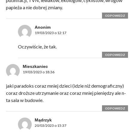
putinflacji, TVN, lewaków, ekologów, cyklistów, wrogów
papieża a nie dobrej zmiany.
ODPOWIEDZ
Anonim
19/03/2023 o 12:17
Oczywiście, że tak.
ODPOWIEDZ
Mieszkaniec
19/03/2023 o 18:36
jaki paradoks coraz mniej dzieci (idzie niż demograficzny)
coraz droższe utrzymanie oraz coraz mniej pieniędzy ale n-
ta sala w budowie.
ODPOWIEDZ
Mądrzyk
20/03/2023 o 15:37