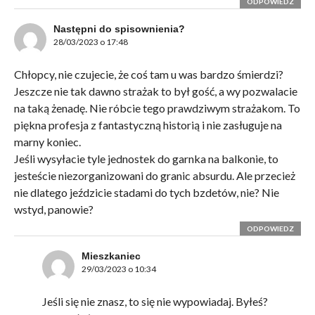
ODPOWIEDZ
Następni do spisownienia?
28/03/2023 o 17:48
Chłopcy, nie czujecie, że coś tam u was bardzo śmierdzi?
Jeszcze nie tak dawno strażak to był gość, a wy pozwalacie
na taką żenadę. Nie róbcie tego prawdziwym strażakom. To
piękna profesja z fantastyczną historią i nie zasługuje na
marny koniec.
Jeśli wysyłacie tyle jednostek do garnka na balkonie, to
jesteście niezorganizowani do granic absurdu. Ale przecież
nie dlatego jeździcie stadami do tych bzdetów, nie? Nie
wstyd, panowie?
ODPOWIEDZ
Mieszkaniec
29/03/2023 o 10:34
Jeśli się nie znasz, to się nie wypowiadaj. Byłeś?