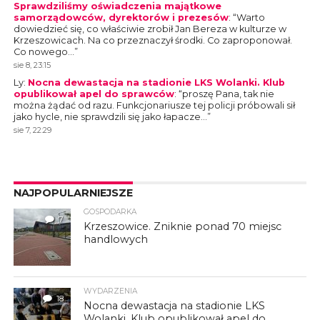
Sprawdziliśmy oświadczenia majątkowe
samorządowców, dyrektorów i prezesów
: “
Warto
dowiedzieć się, co właściwie zrobił Jan Bereza w kulturze w
Krzeszowicach. Na co przeznaczył środki. Co zaproponował.
Co nowego…
”
sie 8, 23:15
Ly
:
Nocna dewastacja na stadionie LKS Wolanki. Klub
opublikował apel do sprawców
: “
proszę Pana, tak nie
można żądać od razu. Funkcjonariusze tej policji próbowali sił
jako hycle, nie sprawdzili się jako łapacze…
”
sie 7, 22:29
NAJPOPULARNIEJSZE
GOSPODARKA
7
Krzeszowice. Zniknie ponad 70 miejsc
handlowych
WYDARZENIA
18
Nocna dewastacja na stadionie LKS
Wolanki. Klub opublikował apel do