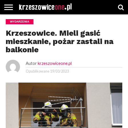
STRONA
WYDARZENIA
GŁÓWNA
WYBORY
WYBIERZ
ROZKŁADY
GREGORCZYK
KONTAKT
SAMORZĄDOWE
KATEGORIE
JAZDY
WATCH
Krzeszowice. Mieli gasić
mieszkanie, pożar zastali na
balkonie
Autor
krzeszowiceone.pl
Opublikowane
19/03/2023