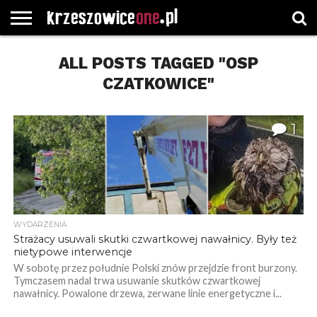
STRONA
GŁÓWNA
ALL POSTS TAGGED "OSP
WYBORY
WYBIERZ
ROZKŁADY
GREGORCZYK
KONTAKT
SAMORZĄDOWE
KATEGORIE
JAZDY
WATCH
CZATKOWICE"
1
WYDARZENIA
Strażacy usuwali skutki czwartkowej nawałnicy. Były też
nietypowe interwencje
W sobotę przez południe Polski znów przejdzie front burzony.
Tymczasem nadal trwa usuwanie skutków czwartkowej
nawałnicy. Powalone drzewa, zerwane linie energetyczne i...