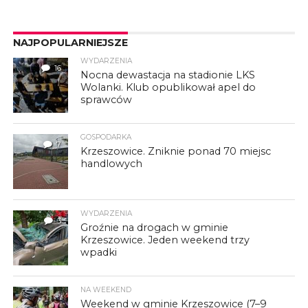
NAJPOPULARNIEJSZE
WYDARZENIA
16
Nocna dewastacja na stadionie LKS
Wolanki. Klub opublikował apel do
sprawców
GOSPODARKA
7
Krzeszowice. Zniknie ponad 70 miejsc
handlowych
WYDARZENIA
3
Groźnie na drogach w gminie
Krzeszowice. Jeden weekend trzy
wpadki
NA WEEKEND
Weekend w gminie Krzeszowice (7–9