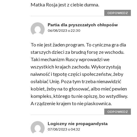
Matka Rosja jest z ciebie dumna.
ODPOWIEDZ
Partia dla pryszczatych chłopców
06/08/2023 o 22:30
To nie jest żaden program. To cyniczna gra dla
starszych dzieci za brudną forsę ze wschodu.
Taki mechanizm Ruscy wprowadzi we
wszystkich krajach zachodu. Wykorzystują
naiwność i tępotę części społeczeństw, żeby
osłabiać Unię. Poza tym trzeba nienawidzić
kobiet, żeby na to głosować, albo mieć pewien
kompleks, którego tu nie opiszę, bo wstydliwy.
A rządzenie krajem to nie piaskownica.
ODPOWIEDZ
Logiczny nie propagandysta
07/08/2023 o 04:32