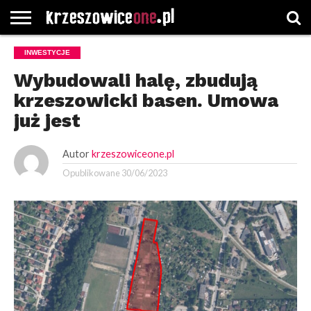
STRONA
INWESTYCJE
GŁÓWNA
WYBORY
WYBIERZ
ROZKŁADY
GREGORCZYK
KONTAKT
SAMORZĄDOWE
KATEGORIE
JAZDY
WATCH
Wybudowali halę, zbudują
krzeszowicki basen. Umowa
już jest
Autor
krzeszowiceone.pl
Opublikowane
30/06/2023