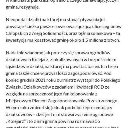
gmina, rezygnuje.
Nieopodal działki na której ma stanąć pływalnia już
powstaje ścieżka pieszo-rowerowa, łącząca ulice Legionów
Chłopskich z Aleją Solidarności, oraz tężnia solankowa – ta
inwestycja ma kosztować gminę około 1,5 miliona złotych.
Nadal nie wiadomo jak potoczy się sprawa ogródków
działkowych Kolejarz, zlokalizowanych w bezpośrednim
sąsiedztwie działki, na której ma powstać basen. Ich teren
gmina także chce w przyszłości zagospodarować. Pod
koniec grudnia 2021 roku burmistrz wystąpił do Polskiego
Związku Działkowców z żądaniem likwidacji ROD ze
względu na sprzeczność jego funkcjonowania z
Miejscowym Planem Zagospodarowania Przestrzennego.
W tym roku zmienił się jednak podmiot reprezentujący
działkowców – dziś jest nim stowarzyszenie ogrodowe
„Kolejarz” i to z nim gmina powinna rozmawiać o
przyszłości działek i ich ewentualnym przeniesieniu w inne