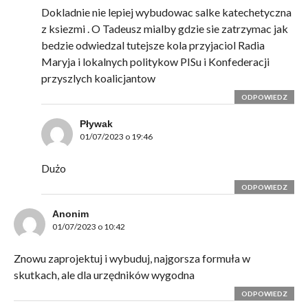
Dokladnie nie lepiej wybudowac salke katechetyczna
z ksiezmi . O Tadeusz mialby gdzie sie zatrzymac jak
bedzie odwiedzal tutejsze kola przyjaciol Radia
Maryja i lokalnych politykow PISu i Konfederacji
przyszlych koalicjantow
ODPOWIEDZ
Pływak
01/07/2023 o 19:46
Dużo
ODPOWIEDZ
Anonim
01/07/2023 o 10:42
Znowu zaprojektuj i wybuduj, najgorsza formuła w
skutkach, ale dla urzędników wygodna
ODPOWIEDZ