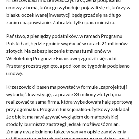
umowy z firmą, która go wybuduje, pojawili się ci, którzy w
blasku oczekiwanej inwestycji będą grzać się na długo
zanim ona powstanie. Zabrakło tylko pana ministra.
Państwo, z pieniędzy podatników, w ramach Programu
Polski Ład, będzie gminie wypłacać w ratach 21 milionów
złotych. Na zabezpieczenie trzynastu milionów w
Wieloletniej Prognozie Finansowej zgodzili się radni.
Przetarg rozstrzygnięto, a pod koniec tygodnia podpisano
umowę.
Krzeszowicki basen ma powstać w formule „zaprojektuj i
wybuduj”. Inwestycję, za prawie 34 miliony złotych, ma
realizować ta sama firma, która wybudowała halę sportową
przy ogólniaku. Program funkcjonalno-użytkowy zakładał,
że obiekt ma nawiązywać wyglądem do małopolskiej
stodoły, burmistrz zastrzegł jednak możliwość zmian.
Zmiany uwzględniono także w samym opisie zamówienia –
w kilkunastu punktach opisano z czego zamawiający, czyli