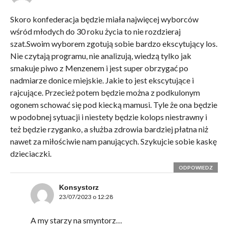
Skoro konfederacja będzie miała najwięcej wyborców
wśród młodych do 30 roku życia to nie rozdzieraj
szat.Swoim wyborem zgotują sobie bardzo ekscytujący los.
Nie czytają programu, nie analizują, wiedzą tylko jak
smakuje piwo z Menzenem i jest super obrzygać po
nadmiarze donice miejskie. Jakie to jest ekscytujące i
rajcujące. Przecież potem będzie można z podkulonym
ogonem schować się pod kiecką mamusi. Tyle że ona będzie
w podobnej sytuacji i niestety będzie kolops niestrawny i
też będzie rzyganko, a służba zdrowia bardziej płatna niż
nawet za miłościwie nam panujących. Szykujcie sobie kaskę
dzieciaczki.
ODPOWIEDZ
Konsystorz
23/07/2023 o 12:28
A my starzy na smyntorz…