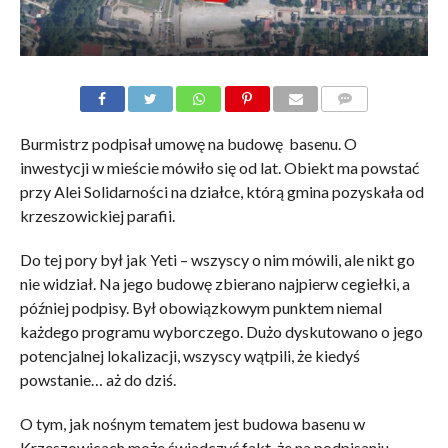
KOMENTARZE
Burmistrz podpisał umowę na budowę basenu. O
inwestycji w mieście mówiło się od lat. Obiekt ma powstać
przy Alei Solidarności na działce, którą gmina pozyskała od
krzeszowickiej parafii.
Do tej pory był jak Yeti – wszyscy o nim mówili, ale nikt go
nie widział. Na jego budowę zbierano najpierw cegiełki, a
później podpisy. Był obowiązkowym punktem niemal
każdego programu wyborczego. Dużo dyskutowano o jego
potencjalnej lokalizacji, wszyscy wątpili, że kiedyś
powstanie… aż do dziś.
O tym, jak nośnym tematem jest budowa basenu w
Krzeszowicach może świadczyć fakt, że na podpisaniu