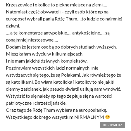
Krzeszowice i okolice to piękne miejsce na ziemi….
Natomiast część obywateli – czyli osób które np na
europoseł wybrali panią Różę Thum….to ludzie co najmniej
dziwni.
….a te komentarze antypolskie…. antykościelne…. są
conajmniej niestosowne….
Dodam że jestem osobą po dobrych studiach wyższych.
Mieszkałam w życiu w kilku miejscach.
I nie mam jakichś dziwnych kompleksów.
Pozdrawiam wszystkich ludzi normalnych i nie
wstydzacych się tego, że są Polakami. Jak również tego że
są katolikami. Bo wiara katolicka i katolicy to nie jakiś
ciemny zaścianek, jak pseudo-światli usiłują nam wmówić.
Wstydzić to się należy np tego że pluje się na wartości
patriotyczne i chrześcijańskie.
Oraz tego że Różę Thum wybiera na europosłankę.
Wszystkiego dobrego wszystkim NIRMALNYM
ODPOWIEDZ