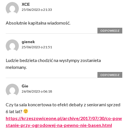
XCE
25/06/2023 o 21:33
Absolutnie kapitalna wiadomość.
ODPOWIEDZ
gienek
25/06/2023 o 21:51
Ludzie bedzieta chodzić na wystympy zostanieta
melomany.
ODPOWIEDZ
Gie
26/06/2023 o 06:18
Czy ta sala koncertowa to efekt debaty z seniorami sprzed
6 lat lat?
https://krzeszowiceone.pl/archive/2017/07/30/co-pow
stanie-przy-ogrodowej-na-pewno-nie-basen.html