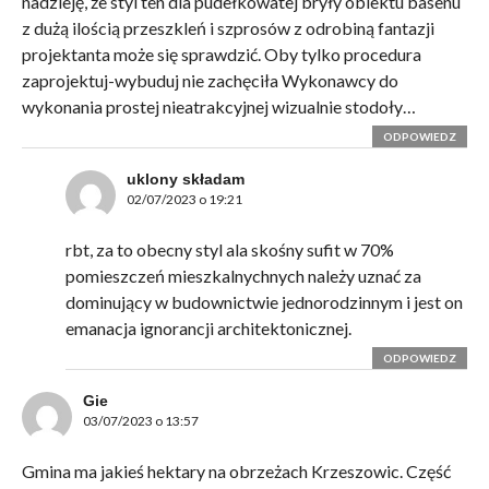
nadzieję, że styl ten dla pudełkowatej bryły obiektu basenu
z dużą ilością przeszkleń i szprosów z odrobiną fantazji
projektanta może się sprawdzić. Oby tylko procedura
zaprojektuj-wybuduj nie zachęciła Wykonawcy do
wykonania prostej nieatrakcyjnej wizualnie stodoły…
ODPOWIEDZ
uklony składam
02/07/2023 o 19:21
rbt, za to obecny styl ala skośny sufit w 70%
pomieszczeń mieszkalnychnych należy uznać za
dominujący w budownictwie jednorodzinnym i jest on
emanacja ignorancji architektonicznej.
ODPOWIEDZ
Gie
03/07/2023 o 13:57
Gmina ma jakieś hektary na obrzeżach Krzeszowic. Część