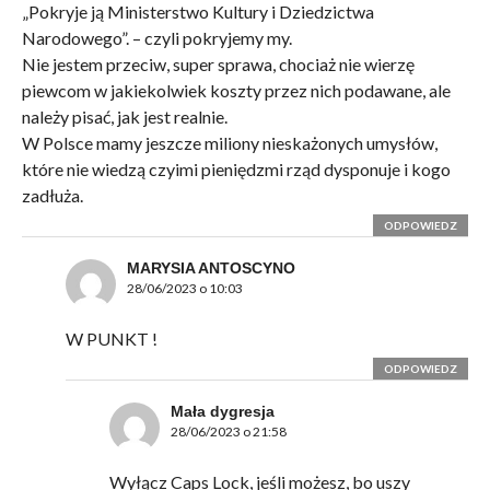
„Pokryje ją Ministerstwo Kultury i Dziedzictwa
Narodowego”. – czyli pokryjemy my.
Nie jestem przeciw, super sprawa, chociaż nie wierzę
piewcom w jakiekolwiek koszty przez nich podawane, ale
należy pisać, jak jest realnie.
W Polsce mamy jeszcze miliony nieskażonych umysłów,
które nie wiedzą czyimi pieniędzmi rząd dysponuje i kogo
zadłuża.
ODPOWIEDZ
MARYSIA ANTOSCYNO
28/06/2023 o 10:03
W PUNKT !
ODPOWIEDZ
Mała dygresja
28/06/2023 o 21:58
Wyłącz Caps Lock, jeśli możesz, bo uszy