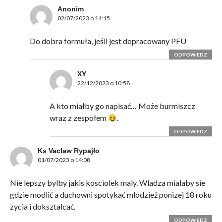
Anonim
02/07/2023 o 14:15
Do dobra formuła, jeśli jest dopracowany PFU
ODPOWIEDZ
XY
22/12/2023 o 10:58
A kto miałby go napisać… Może burmiszcz
wraz z zespołem
.
ODPOWIEDZ
Ks Vaclaw Rypajło
01/07/2023 o 14:08
Nie lepszy bylby jakis kosciolek maly. Wladza mialaby sie
gdzie modlić a duchowni spotykać mlodzież ponizej 18 roku
zycia i doksztalcać.
ODPOWIEDZ