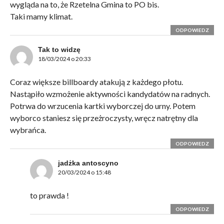
wygląda na to, że Rzetelna Gmina to PO bis.
Taki mamy klimat.
ODPOWIEDZ
Tak to widzę
18/03/2024 o 20:33
Coraz większe billboardy atakują z każdego płotu.
Nastąpiło wzmożenie aktywności kandydatów na radnych.
Potrwa do wrzucenia kartki wyborczej do urny. Potem
wyborco staniesz się przeżroczysty, wręcz natrętny dla
wybrańca.
ODPOWIEDZ
jadżka antoscyno
20/03/2024 o 15:48
to prawda !
ODPOWIEDZ