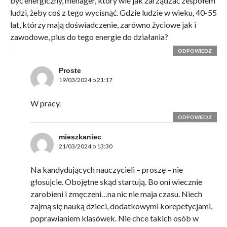
być energiczny, menager, który wie jak zarządzać zespołem
ludzi, żeby coś z tego wycisnąć. Gdzie ludzie w wieku, 40-55
lat, którzy mają doświadczenie, zarówno życiowe jak i
zawodowe, plus do tego energie do działania?
ODPOWIEDZ
Proste
19/03/2024 o 21:17
W pracy.
ODPOWIEDZ
mieszkaniec
21/03/2024 o 13:30
Na kandydujących nauczycieli – proszę – nie
głosujcie. Obojętne skąd startują. Bo oni wiecznie
zarobieni i zmęczeni…na nic nie maja czasu. Niech
zajmą się nauką dzieci, dodatkowymi korepetycjami,
poprawianiem klasówek. Nie chce takich osób w