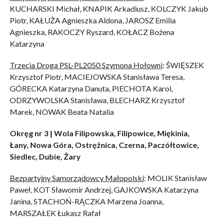
KUCHARSKI Michał, KNAPIK Arkadiusz, KOLCZYK Jakub
Piotr, KAŁUŻA Agnieszka Aldona, JAROSZ Emilia
Agnieszka, RAKOCZY Ryszard, KOŁACZ Bożena
Katarzyna
Trzecia Droga PSL-PL2050 Szymona Hołowni
: ŚWIĘSZEK
Krzysztof Piotr, MACIEJOWSKA Stanisława Teresa,
GÓRECKA Katarzyna Danuta, PIECHOTA Karol,
ODRZYWOLSKA Stanisława, BLECHARZ Krzysztof
Marek, NOWAK Beata Natalia
Okręg nr 3 | Wola Filipowska, Filipowice, Miękinia,
Łany, Nowa Góra, Ostrężnica, Czerna, Paczółtowice,
Siedlec, Dubie, Żary
Bezpartyjny Samorządowcy Małopolski
: MOLIK Stanisław
Paweł, KOT Sławomir Andrzej, GAJKOWSKA Katarzyna
Janina, STACHOŃ-RĄCZKA Marzena Joanna,
MARSZAŁEK Łukasz Rafał