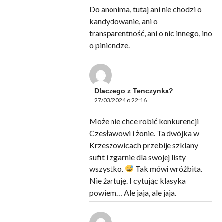
Do anonima, tutaj ani nie chodzi o
kandydowanie, ani o
transparentność, ani o nic innego, ino
o piniondze.
Dlaczego z Tenczynka?
27/03/2024 o 22:16
Może nie chce robić konkurencji
Czesławowi i żonie. Ta dwójka w
Krzeszowicach przebije szklany
sufit i zgarnie dla swojej listy
wszystko.
Tak mówi wróżbita.
Nie żartuję. I cytując klasyka
powiem… Ale jaja, ale jaja.