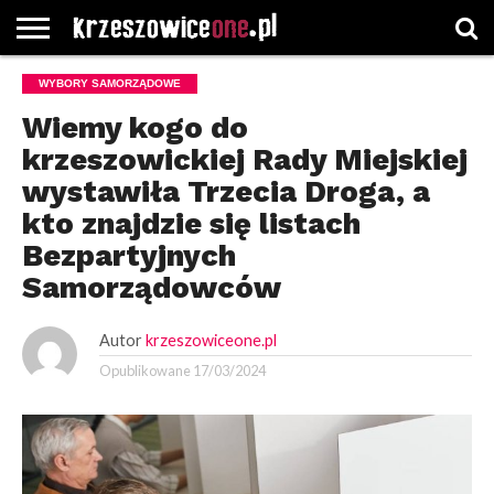
STRONA
WYBORY SAMORZĄDOWE
GŁÓWNA
WYBORY
WYBIERZ
ROZKŁADY
GREGORCZYK
KONTAKT
SAMORZĄDOWE
KATEGORIE
JAZDY
WATCH
Wiemy kogo do
krzeszowickiej Rady Miejskiej
wystawiła Trzecia Droga, a
kto znajdzie się listach
Bezpartyjnych
Samorządowców
Autor
krzeszowiceone.pl
Opublikowane
17/03/2024