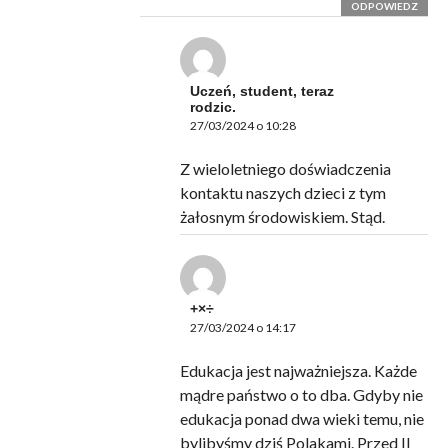
ODPOWIEDZ
Uczeń, student, teraz
rodzic.
27/03/2024 o 10:28
Z wieloletniego doświadczenia
kontaktu naszych dzieci z tym
żałosnym środowiskiem. Stąd.
+×÷
27/03/2024 o 14:17
Edukacja jest najważniejsza. Każde
mądre państwo o to dba. Gdyby nie
edukacja ponad dwa wieki temu, nie
bylibyśmy dziś Polakami. Przed II