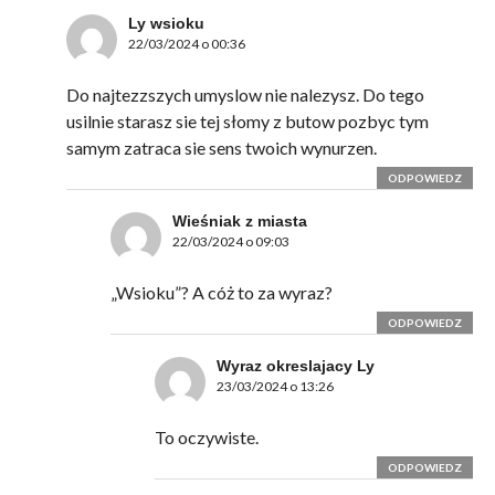
Ly wsioku
22/03/2024 o 00:36
Do najtezzszych umyslow nie nalezysz. Do tego
usilnie starasz sie tej słomy z butow pozbyc tym
samym zatraca sie sens twoich wynurzen.
ODPOWIEDZ
Wieśniak z miasta
22/03/2024 o 09:03
„Wsioku”? A cóż to za wyraz?
ODPOWIEDZ
Wyraz okreslajacy Ly
23/03/2024 o 13:26
To oczywiste.
ODPOWIEDZ