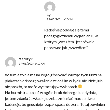
Ly
23/03/2024 o 20:24
Radośnie poddaję się temu
pedagogicznemu wyjaśnieniu, w
którym „weszłem” jest równie
poprawne jak „wszedłem”.
Mądrzyk
19/03/2024 o 12:04
W sumie to nie ma na kogo głosować, widząc tych ludzi na
plakatach odnoszę wrażenie że coś im w życiu nie idzie, lub
nie poszło, to może wystartują w wyborach
Na burmistrza to już w ogóle brak dobrego kandydata,
jestem zdania że władzę trzeba zmieniać max co dwie
kadencje, bo gnuśnieje i zapał spada do zera. Tutaj powinien