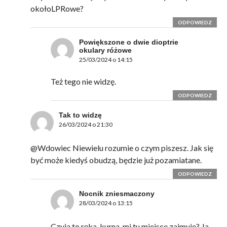
okołoLPRowe?
ODPOWIEDZ
Powiększone o dwie dioptrie
okulary różowe
25/03/2024 o 14:15
Też tego nie widzę.
ODPOWIEDZ
Tak to widzę
26/03/2024 o 21:30
@Wdowiec Niewielu rozumie o czym piszesz. Jak się
być może kiedyś obudzą, będzie już pozamiatane.
ODPOWIEDZ
Nocnik zniesmaczony
28/03/2024 o 13:15
Czyja to ręka, kurna, mi tu miejsce zajmuje? Ja