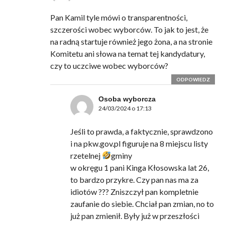
Pan Kamil tyle mówi o transparentności,
szczerości wobec wyborców. To jak to jest, że
na radną startuje również jego żona, a na stronie
Komitetu ani słowa na temat tej kandydatury,
czy to uczciwe wobec wyborców?
ODPOWIEDZ
Osoba wyborcza
24/03/2024 o 17:13
Jeśli to prawda, a faktycznie, sprawdzono
i na pkw.gov.pl figuruje na 8 miejscu listy
rzetelnej
gminy
w okręgu 1 pani Kinga Kłosowska lat 26,
to bardzo przykre. Czy pan nas ma za
idiotów ??? Zniszczył pan kompletnie
zaufanie do siebie. Chciał pan zmian, no to
już pan zmienił. Były już w przeszłości