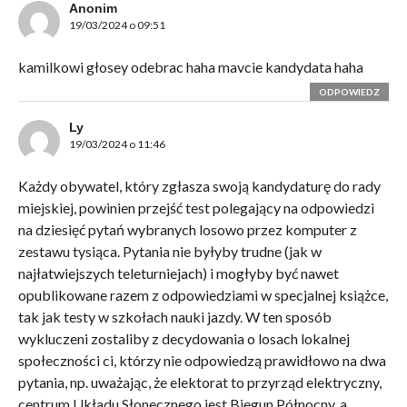
Anonim
19/03/2024 o 09:51
kamilkowi głosey odebrac haha mavcie kandydata haha
ODPOWIEDZ
Ly
19/03/2024 o 11:46
Każdy obywatel, który zgłasza swoją kandydaturę do rady
miejskiej, powinien przejść test polegający na odpowiedzi
na dziesięć pytań wybranych losowo przez komputer z
zestawu tysiąca. Pytania nie byłyby trudne (jak w
najłatwiejszych teleturniejach) i mogłyby być nawet
opublikowane razem z odpowiedziami w specjalnej książce,
tak jak testy w szkołach nauki jazdy. W ten sposób
wykluczeni zostaliby z decydowania o losach lokalnej
społeczności ci, którzy nie odpowiedzą prawidłowo na dwa
pytania, np. uważając, że elektorat to przyrząd elektryczny,
centrum Układu Słonecznego jest Biegun Północny, a