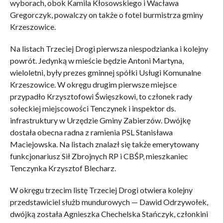
wyborach, obok Kamila Kłosowskiego i Wacława
Gregorczyk, powalczy on także o fotel burmistrza gminy
Krzeszowice.
Na listach Trzeciej Drogi pierwsza niespodzianka i kolejny
powrót. Jedynką w mieście będzie Antoni Martyna,
wieloletni, były prezes gminnej spółki Usługi Komunalne
Krzeszowice. W okręgu drugim pierwsze miejsce
przypadło Krzysztofowi Święszkowi, to członek rady
sołeckiej miejscowości Tenczynek i inspektor ds.
infrastruktury w Urzędzie Gminy Zabierzów. Dwójkę
dostała obecna radna z ramienia PSL Stanisława
Maciejowska. Na listach znalazł się także emerytowany
funkcjonariusz Sił Zbrojnych RP i CBŚP, mieszkaniec
Tenczynka Krzysztof Blecharz.
W okręgu trzecim listę Trzeciej Drogi otwiera kolejny
przedstawiciel służb mundurowych — Dawid Odrzywołek,
dwójką została Agnieszka Chechelska Stańczyk, członkini