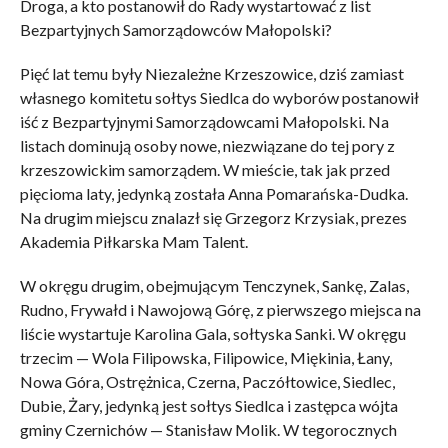
Droga, a kto postanowił do Rady wystartować z list
Bezpartyjnych Samorządowców Małopolski?
Pięć lat temu były Niezależne Krzeszowice, dziś zamiast
własnego komitetu sołtys Siedlca do wyborów postanowił
iść z Bezpartyjnymi Samorządowcami Małopolski. Na
listach dominują osoby nowe, niezwiązane do tej pory z
krzeszowickim samorządem. W mieście, tak jak przed
pięcioma laty, jedynką została Anna Pomarańska-Dudka.
Na drugim miejscu znalazł się Grzegorz Krzysiak, prezes
Akademia Piłkarska Mam Talent.
W okręgu drugim, obejmującym Tenczynek, Sankę, Zalas,
Rudno, Frywałd i Nawojową Górę, z pierwszego miejsca na
liście wystartuje Karolina Gala, sołtyska Sanki. W okręgu
trzecim — Wola Filipowska, Filipowice, Miękinia, Łany,
Nowa Góra, Ostrężnica, Czerna, Paczółtowice, Siedlec,
Dubie, Żary, jedynką jest sołtys Siedlca i zastępca wójta
gminy Czernichów — Stanisław Molik. W tegorocznych