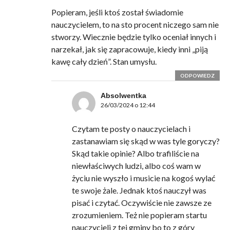
Popieram, jeśli ktoś został świadomie
nauczycielem, to na sto procent niczego sam nie
stworzy. Wiecznie będzie tylko oceniał innych i
narzekał, jak się zapracowuje, kiedy inni „piją
kawę cały dzień”. Stan umysłu.
ODPOWIEDZ
Absolwentka
26/03/2024 o 12:44
Czytam te posty o nauczycielach i
zastanawiam się skąd w was tyle goryczy?
Skąd takie opinie? Albo trafiliście na
niewłaściwych ludzi, albo coś wam w
życiu nie wyszło i musicie na kogoś wylać
te swoje żale. Jednak ktoś nauczył was
pisać i czytać. Oczywiście nie zawsze ze
zrozumieniem. Też nie popieram startu
nauczycieli z tej gminy bo to z góry