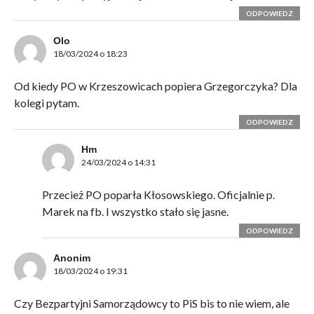
ODPOWIEDZ
Olo
18/03/2024 o 18:23
Od kiedy PO w Krzeszowicach popiera Grzegorczyka? Dla
kolegi pytam.
ODPOWIEDZ
Hm
24/03/2024 o 14:31
Przecież PO poparła Kłosowskiego. Oficjalnie p.
Marek na fb. I wszystko stało się jasne.
ODPOWIEDZ
Anonim
18/03/2024 o 19:31
Czy Bezpartyjni Samorządowcy to PiS bis to nie wiem, ale