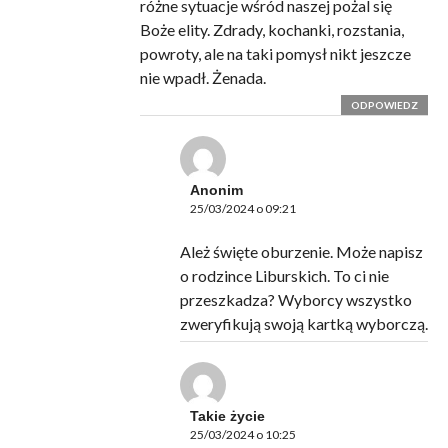
różne sytuacje wśród naszej pożal się
Boże elity. Zdrady, kochanki, rozstania,
powroty, ale na taki pomysł nikt jeszcze
nie wpadł. Żenada.
ODPOWIEDZ
Anonim
25/03/2024 o 09:21
Ależ święte oburzenie. Może napisz
o rodzince Liburskich. To ci nie
przeszkadza? Wyborcy wszystko
zweryfikują swoją kartką wyborczą.
Takie życie
25/03/2024 o 10:25