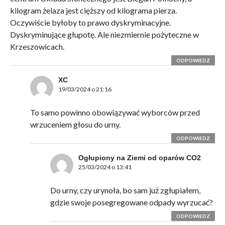
kilogram żelaza jest cięższy od kilograma pierza.
Oczywiście byłoby to prawo dyskryminacyjne.
Dyskryminujące głupotę. Ale niezmiernie pożyteczne w
Krzeszowicach.
ODPOWIEDZ
XC
19/03/2024 o 21:16
To samo powinno obowiązywać wyborców przed
wrzuceniem głosu do urny.
ODPOWIEDZ
Ogłupiony na Ziemi od oparów CO2
25/03/2024 o 13:41
Do urny, czy urynoła, bo sam już zgłupiałem,
gdzie swoje posegregowane odpady wyrzucać?
ODPOWIEDZ