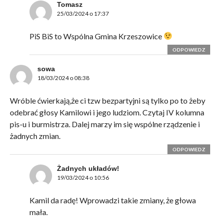
Tomasz
25/03/2024 o 17:37
PiS BiS to Wspólna Gmina Krzeszowice
ODPOWIEDZ
sowa
18/03/2024 o 08:38
Wróble ćwierkają,że ci tzw bezpartyjni są tylko po to żeby
odebrać głosy Kamilowi i jego ludziom. Czytaj IV kolumna
pis-u i burmistrza. Dalej marzy im się wspólne rządzenie i
żadnych zmian.
ODPOWIEDZ
Żadnych układów!
19/03/2024 o 10:56
Kamil da radę! Wprowadzi takie zmiany, że głowa
mała.