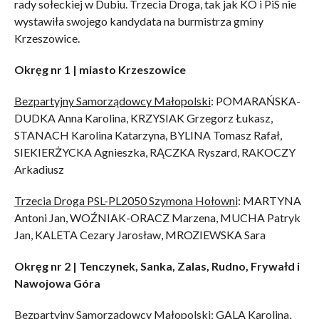
rady sołeckiej w Dubiu. Trzecia Droga, tak jak KO i PiS nie
wystawiła swojego kandydata na burmistrza gminy
Krzeszowice.
Okręg nr 1 | miasto Krzeszowice
Bezpartyjny Samorządowcy Małopolski
: POMARAŃSKA-
DUDKA Anna Karolina, KRZYSIAK Grzegorz Łukasz,
STANACH Karolina Katarzyna, BYLINA Tomasz Rafał,
SIEKIERŻYCKA Agnieszka, RĄCZKA Ryszard, RAKOCZY
Arkadiusz
Trzecia Droga PSL-PL2050 Szymona Hołowni
: MARTYNA
Antoni Jan, WOŹNIAK-ORACZ Marzena, MUCHA Patryk
Jan, KALETA Cezary Jarosław, MROZIEWSKA Sara
Okręg nr 2 | Tenczynek, Sanka, Zalas, Rudno, Frywałd i
Nawojowa Góra
Bezpartyjny Samorządowcy Małopolski
: GALA Karolina,