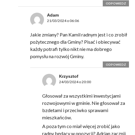
ODPOWIEDZ
Adam
21/03/2024 o 06:06
Jakie zmiany? Pan Kamil radnym jest i co zrobił
pożytecznego dla Gminy? Pisać i obiecywać
każdy potrafi tylko nikt nie ma dobrego
pomysłu na rozwój Gminy.
ODPOWIEDZ
Krzysztof
24/03/2024 o 20:00
Głosował za wszystkimi inwestycjami
rozwojowymi w gminie. Nie głosował za
bzdetami i przeciwko sprawami
mieszkańców.
A poza tym co miał więcej zrobić jako
radny będący w opozycji? Adrian zacznij