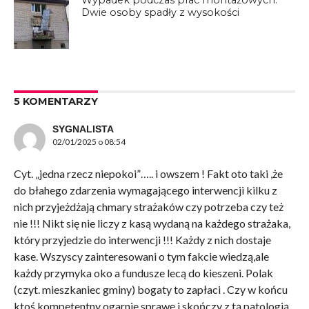
Dwie osoby spadły z wysokości
5 KOMENTARZY
SYGNALISTA
02/01/2025 o 08:54
Cyt. „jedna rzecz niepokoi”….. i owszem ! Fakt oto taki ,że
do błahego zdarzenia wymagającego interwencji kilku z
nich przyjeżdżają chmary strażaków czy potrzeba czy też
nie !!! Nikt się nie liczy z kasą wydaną na każdego strażaka,
który przyjedzie do interwencji !!! Każdy z nich dostaje
kase. Wszyscy zainteresowani o tym fakcie wiedzą,ale
każdy przymyka oko a fundusze lecą do kieszeni. Polak
(czyt. mieszkaniec gminy) bogaty to zapłaci . Czy w końcu
ktoś kompetentny ogarnie sprawę i skończy z tą patologią,