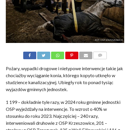
FOT. OSP KRZESZOWICE
KOMENTARZE
Pożary, wypadki drogowe i nietypowe interwencje takie jak
chociażby wyciąganie konia, którego kopyto utknęło w
studzience kanalizacyjnej. Ubiegły rok to ponad tysiąc
wyjazdów gminnych jednostek.
1 199 – dokładnie tyle razy, w 2024 roku gminne jednostki
OSP wyjeżdżały na interwencje. To wzrost o 40% w
stosunku do roku 2023. Najczęściej – 240 razy,
interweniowali druhowie z OSP Krzeszowice, 201 –
strażacy z OSP Tenczynek, 125 z Woli Filipowskiej i 116 z