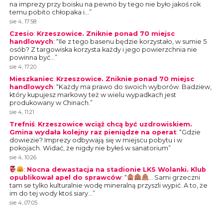
na imprezy przy boisku na pewno by tego nie było jakoś rok
temu pobito chłopaka i…
”
sie 4, 17:58
Czesio
:
Krzeszowice. Zniknie ponad 70 miejsc
handlowych
: “
Ile z tego basenu będzie korzystało, w sumie 5
osób? Z targowiska korzysta każdy i jego powierzchnia nie
powinna być…
”
sie 4, 17:20
Mieszkaniec
:
Krzeszowice. Zniknie ponad 70 miejsc
handlowych
: “
Każdy ma prawo do swoich wyborów. Badziew,
który kupujesz markowy też w wielu wypadkach jest
produkowany w Chinach.
”
sie 4, 11:21
Trefniś
:
Krzeszowice wciąż chcą być uzdrowiskiem.
Gmina wydała kolejny raz pieniądze na operat
: “
Gdzie
dowiezie? Imprezy odbywają się w miejscu pobytu i w
pokojach. Widać, że nigdy nie byłeś w sanatorium
”
sie 4, 10:26
:
Nocna dewastacja na stadionie LKS Wolanki. Klub
opublikował apel do sprawców
: “
… Sami grzeczni
tam se tylko kulturalnie wodę mineralną przyszli wypić. A to, że
im do tej wody ktoś siary…
”
sie 4, 07:05