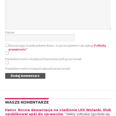
Nazwa
Zaznaczając to pole potwierdzam, że przeczytałem i akceptuję
Politykę
prywatności
*
Powiadom mnie o kolejnych komentarzach przez email.
Powiadom mnie o nowych wpisach przez email.
WASZE KOMENTARZE
Hanss
:
Nocna dewastacja na stadionie LKS Wolanki. Klub
opublikował apel do sprawców
: “
Jakby sołtyska zgodziła się