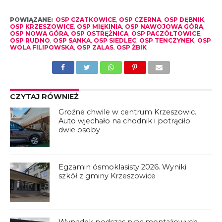
POWIĄZANE:
OSP CZATKOWICE
,
OSP CZERNA
,
OSP DĘBNIK
,
OSP KRZESZOWICE
,
OSP MIĘKINIA
,
OSP NAWOJOWA GÓRA
,
OSP NOWA GÓRA
,
OSP OSTRĘŻNICA
,
OSP PACZÓŁTOWICE
,
OSP RUDNO
,
OSP SANKA
,
OSP SIEDLEC
,
OSP TENCZYNEK
,
OSP
WOLA FILIPOWSKA
,
OSP ZALAS
,
OSP ŻBIK
CZYTAJ RÓWNIEŻ
Groźne chwile w centrum Krzeszowic.
Auto wjechało na chodnik i potrąciło
dwie osoby
Egzamin ósmoklasisty 2026. Wyniki
szkół z gminy Krzeszowice
Wypadek podczas prac montażowych.