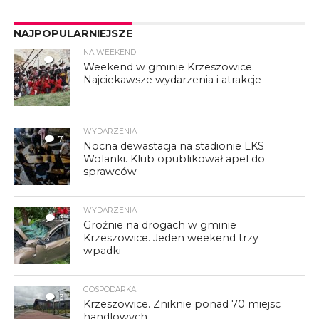
NAJPOPULARNIEJSZE
NA WEEKEND
4
Weekend w gminie Krzeszowice.
Najciekawsze wydarzenia i atrakcje
WYDARZENIA
7
Nocna dewastacja na stadionie LKS
Wolanki. Klub opublikował apel do
sprawców
WYDARZENIA
3
Groźnie na drogach w gminie
Krzeszowice. Jeden weekend trzy
wpadki
GOSPODARKA
3
Krzeszowice. Zniknie ponad 70 miejsc
handlowych