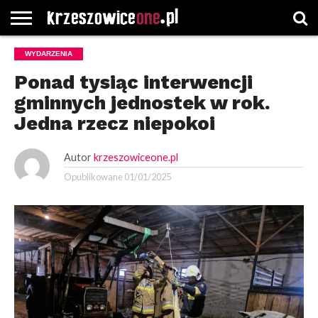
STRONA
WYDARZENIA
GŁÓWNA
WYBORY
WYBIERZ
ROZKŁADY
GREGORCZYK
KONTAKT
SAMORZĄDOWE
KATEGORIE
JAZDY
WATCH
Ponad tysiąc interwencji
gminnych jednostek w rok.
Jedna rzecz niepokoi
Autor
krzeszowiceone.pl
Opublikowane
01/01/2025