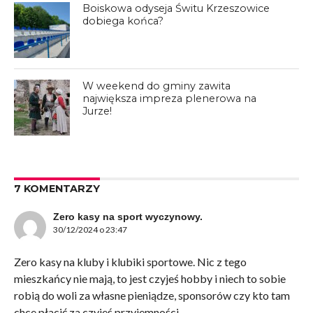
Boiskowa odyseja Świtu Krzeszowice
dobiega końca?
W weekend do gminy zawita
największa impreza plenerowa na
Jurze!
7 KOMENTARZY
Zero kasy na sport wyczynowy.
30/12/2024 o 23:47
Zero kasy na kluby i klubiki sportowe. Nic z tego
mieszkańcy nie mają, to jest czyjeś hobby i niech to sobie
robią do woli za własne pieniądze, sponsorów czy kto tam
chce płacić za czyjeś przyjemności.