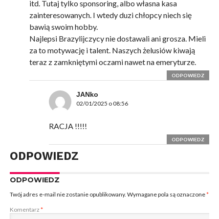
itd. Tutaj tylko sponsoring, albo własna kasa
zainteresowanych. I wtedy duzi chłopcy niech się
bawią swoim hobby.
Najlepsi Brazylijczycy nie dostawali ani grosza. Mieli
za to motywację i talent. Naszych żelusiów kiwają
teraz z zamkniętymi oczami nawet na emeryturze.
ODPOWIEDZ
JANko
02/01/2025 o 08:56
RACJA !!!!!
ODPOWIEDZ
ODPOWIEDZ
ODPOWIEDZ
Twój adres e-mail nie zostanie opublikowany.
Wymagane pola są oznaczone
*
Komentarz
*