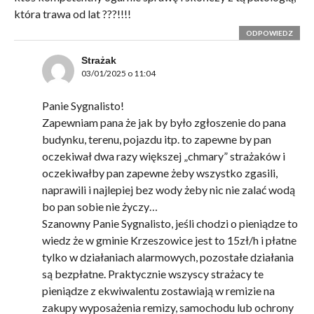
która trawa od lat ???!!!!
ODPOWIEDZ
Strażak
03/01/2025 o 11:04
Panie Sygnalisto!
Zapewniam pana że jak by było zgłoszenie do pana
budynku, terenu, pojazdu itp. to zapewne by pan
oczekiwał dwa razy większej „chmary” strażaków i
oczekiwałby pan zapewne żeby wszystko zgasili,
naprawili i najlepiej bez wody żeby nic nie zalać wodą
bo pan sobie nie życzy…
Szanowny Panie Sygnalisto, jeśli chodzi o pieniądze to
wiedz że w gminie Krzeszowice jest to 15zł/h i płatne
tylko w działaniach alarmowych, pozostałe działania
są bezpłatne. Praktycznie wszyscy strażacy te
pieniądze z ekwiwalentu zostawiają w remizie na
zakupy wyposażenia remizy, samochodu lub ochrony