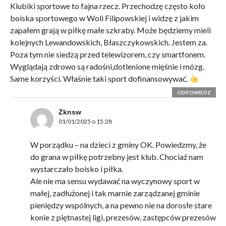
Klubiki sportowe to fajna rzecz. Przechodzę często koło
boiska sportowego w Woli Filipowskiej i widzę z jakim
zapałem grają w piłkę małe szkraby. Może będziemy mieli
kolejnych Lewandowskich, Błaszczykowskich. Jestem za.
Poza tym nie siedzą przed telewizorem, czy smartfonem.
Wyglądają zdrowo są radośni,dotlenione mięśnie i mózg.
Same korzyści. Właśnie taki sport dofinansowywać.
ODPOWIEDZ
Zknsw
01/01/2025 o 15:28
W porządku – na dzieci z gminy OK. Powiedzmy, że
do grana w piłkę potrzebny jest klub. Chociaż nam
wystarczało boisko i piłka.
Ale nie ma sensu wydawać na wyczynowy sport w
małej, zadłużonej i tak marnie zarządzanej gminie
pieniędzy wspólnych, a na pewno nie na dorosłe stare
konie z piętnastej ligi, prezesów, zastępców prezesów