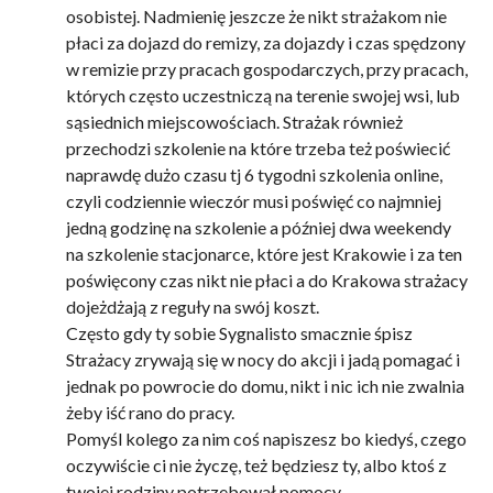
osobistej. Nadmienię jeszcze że nikt strażakom nie
płaci za dojazd do remizy, za dojazdy i czas spędzony
w remizie przy pracach gospodarczych, przy pracach,
których często uczestniczą na terenie swojej wsi, lub
sąsiednich miejscowościach. Strażak również
przechodzi szkolenie na które trzeba też poświecić
naprawdę dużo czasu tj 6 tygodni szkolenia online,
czyli codziennie wieczór musi poświęć co najmniej
jedną godzinę na szkolenie a później dwa weekendy
na szkolenie stacjonarce, które jest Krakowie i za ten
poświęcony czas nikt nie płaci a do Krakowa strażacy
dojeżdżają z reguły na swój koszt.
Często gdy ty sobie Sygnalisto smacznie śpisz
Strażacy zrywają się w nocy do akcji i jadą pomagać i
jednak po powrocie do domu, nikt i nic ich nie zwalnia
żeby iść rano do pracy.
Pomyśl kolego za nim coś napiszesz bo kiedyś, czego
oczywiście ci nie życzę, też będziesz ty, albo ktoś z
twojej rodziny potrzebował pomocy.