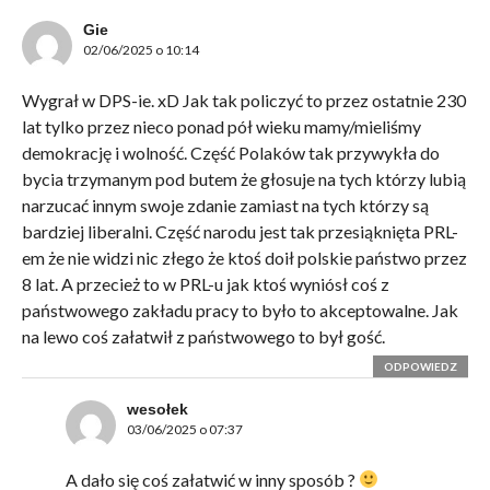
Gie
02/06/2025 o 10:14
Wygrał w DPS-ie. xD Jak tak policzyć to przez ostatnie 230
lat tylko przez nieco ponad pół wieku mamy/mieliśmy
demokrację i wolność. Część Polaków tak przywykła do
bycia trzymanym pod butem że głosuje na tych którzy lubią
narzucać innym swoje zdanie zamiast na tych którzy są
bardziej liberalni. Część narodu jest tak przesiąknięta PRL-
em że nie widzi nic złego że ktoś doił polskie państwo przez
8 lat. A przecież to w PRL-u jak ktoś wyniósł coś z
państwowego zakładu pracy to było to akceptowalne. Jak
na lewo coś załatwił z państwowego to był gość.
ODPOWIEDZ
wesołek
03/06/2025 o 07:37
A dało się coś załatwić w inny sposób ?