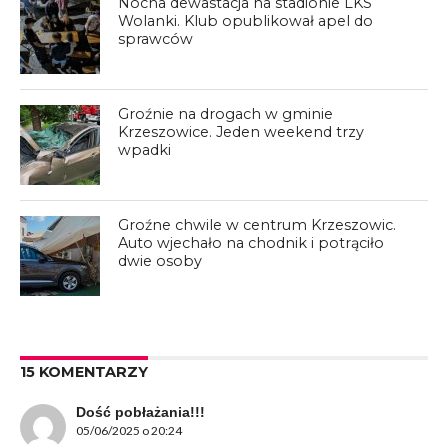
Nocna dewastacja na stadionie LKS
Wolanki. Klub opublikował apel do
sprawców
Groźnie na drogach w gminie
Krzeszowice. Jeden weekend trzy
wpadki
Groźne chwile w centrum Krzeszowic.
Auto wjechało na chodnik i potrąciło
dwie osoby
15 KOMENTARZY
Dość pobłażania!!!
05/06/2025 o 20:24