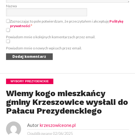
Nazwa
Zaznaczając to pole potwierdzam, że przeczytałem i akceptuję
Politykę
prywatności
*
Powiadom mnie o kolejnych komentarzach przez email.
Powiadom mnie o nowych wpisach przez email.
WYBORY PREZYDENCKIE
Wiemy kogo mieszkańcy
gminy Krzeszowice wysłali do
Pałacu Prezydenckiego
Autor
krzeszowiceone.pl
Opublikowane
02/06/2025