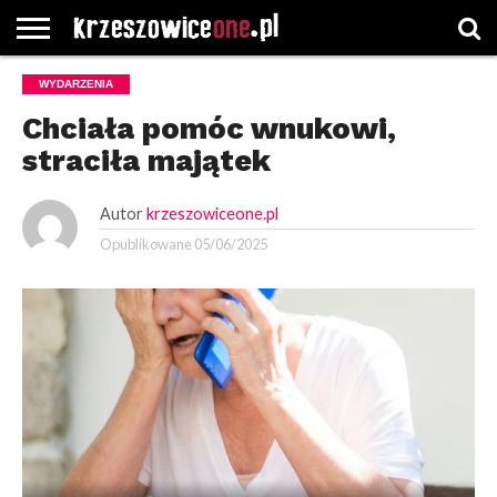
STRONA
WYDARZENIA
GŁÓWNA
WYBORY
WYBIERZ
ROZKŁADY
GREGORCZYK
KONTAKT
SAMORZĄDOWE
KATEGORIE
JAZDY
WATCH
Chciała pomóc wnukowi,
straciła majątek
Autor
krzeszowiceone.pl
Opublikowane
05/06/2025