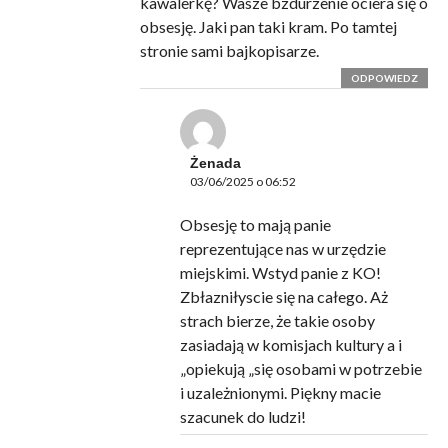
kawalerkę? Wasze bzdurzenie ociera się o
obsesję. Jaki pan taki kram. Po tamtej
stronie sami bajkopisarze.
ODPOWIEDZ
Żenada
03/06/2025 o 06:52
Obsesję to mają panie
reprezentujące nas w urzędzie
miejskimi. Wstyd panie z KO!
Zbłazniłyscie się na całego. Aż
strach bierze, że takie osoby
zasiadają w komisjach kultury a i
„opiekują „się osobami w potrzebie
i uzależnionymi. Piękny macie
szacunek do ludzi!