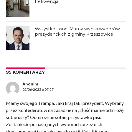
frekwencja
Wszystko jasne. Mamy wyniki wyborów
prezydenckich z gminy Krzeszowice
95 KOMENTARZY
Anonim
02/06/2025 o 07:57
Mamy swojego Trampa. Jaki kraj taki prezydent. Wybrany
przez konfederatów na zasadzie na „złość mamie odmrożę
sobie uszy”. Odmrozicie sobie, przystawko pisu.
Zostaniecie po następnych wyborach przez nich
skonsumowani jak wiele innych partii. Od LPR, przez