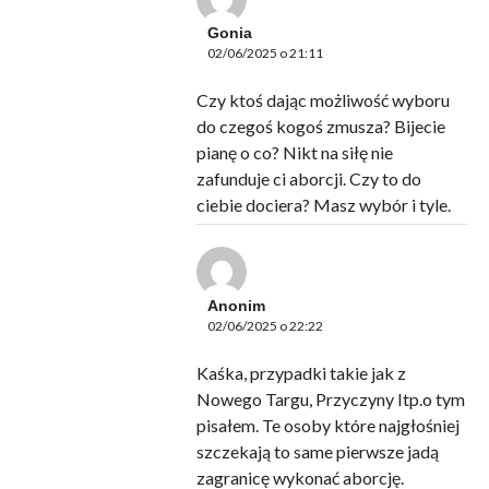
Gonia
02/06/2025 o 21:11
Czy ktoś dając możliwość wyboru
do czegoś kogoś zmusza? Bijecie
pianę o co? Nikt na siłę nie
zafunduje ci aborcji. Czy to do
ciebie dociera? Masz wybór i tyle.
Anonim
02/06/2025 o 22:22
Kaśka, przypadki takie jak z
Nowego Targu, Przyczyny Itp.o tym
pisałem. Te osoby które najgłośniej
szczekają to same pierwsze jadą
zagranicę wykonać aborcję.