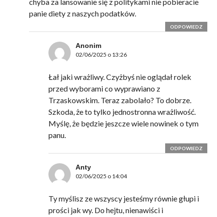
chyba za lansowanie się z politykami nie pobieracie
panie diety z naszych podatków.
ODPOWIEDZ
Anonim
02/06/2025 o 13:26
Łał jaki wrażliwy. Czyżbyś nie oglądał rolek
przed wyborami co wyprawiano z
Trzaskowskim. Teraz zabolało? To dobrze.
Szkoda, że to tylko jednostronna wrażliwość.
Myślę, że będzie jeszcze wiele nowinek o tym
panu.
ODPOWIEDZ
Anty
02/06/2025 o 14:04
Ty myślisz ze wszyscy jesteśmy równie głupi i
prości jak wy. Do hejtu, nienawiści i