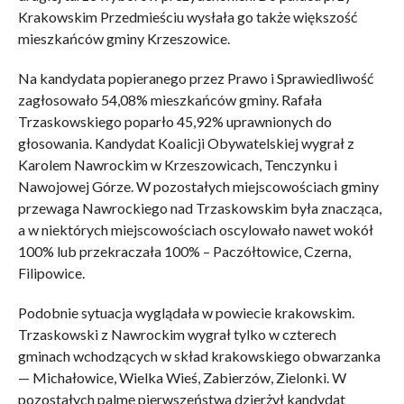
Krakowskim Przedmieściu wysłała go także większość
mieszkańców gminy Krzeszowice.
Na kandydata popieranego przez Prawo i Sprawiedliwość
zagłosowało 54,08% mieszkańców gminy. Rafała
Trzaskowskiego poparło 45,92% uprawnionych do
głosowania. Kandydat Koalicji Obywatelskiej wygrał z
Karolem Nawrockim w Krzeszowicach, Tenczynku i
Nawojowej Górze. W pozostałych miejscowościach gminy
przewaga Nawrockiego nad Trzaskowskim była znacząca,
a w niektórych miejscowościach oscylowało nawet wokół
100% lub przekraczała 100% – Paczółtowice, Czerna,
Filipowice.
Podobnie sytuacja wyglądała w powiecie krakowskim.
Trzaskowski z Nawrockim wygrał tylko w czterech
gminach wchodzących w skład krakowskiego obwarzanka
— Michałowice, Wielka Wieś, Zabierzów, Zielonki. W
pozostałych palmę pierwszeństwa dzierżył kandydat