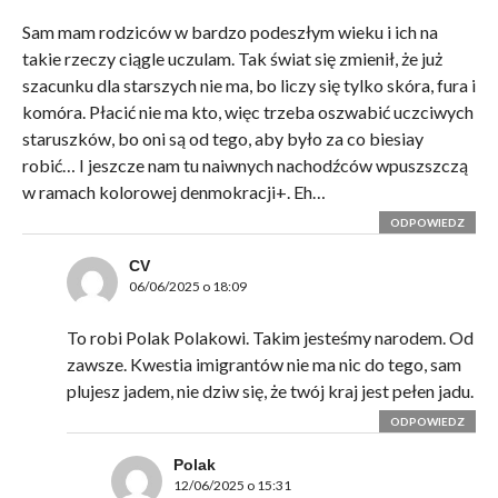
Sam mam rodziców w bardzo podeszłym wieku i ich na
takie rzeczy ciągle uczulam. Tak świat się zmienił, że już
szacunku dla starszych nie ma, bo liczy się tylko skóra, fura i
komóra. Płacić nie ma kto, więc trzeba oszwabić uczciwych
staruszków, bo oni są od tego, aby było za co biesiay
robić… I jeszcze nam tu naiwnych nachodźców wpuszszczą
w ramach kolorowej denmokracji+. Eh…
ODPOWIEDZ
CV
06/06/2025 o 18:09
To robi Polak Polakowi. Takim jesteśmy narodem. Od
zawsze. Kwestia imigrantów nie ma nic do tego, sam
plujesz jadem, nie dziw się, że twój kraj jest pełen jadu.
ODPOWIEDZ
Polak
12/06/2025 o 15:31