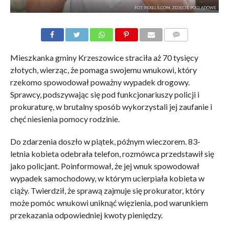
FOT. PEXELS.COM, ZDJĘCIE POGLĄDOWE
KOMENTARZE
Mieszkanka gminy Krzeszowice straciła aż 70 tysięcy
złotych, wierząc, że pomaga swojemu wnukowi, który
rzekomo spowodował poważny wypadek drogowy.
Sprawcy, podszywając się pod funkcjonariuszy policji i
prokuraturę, w brutalny sposób wykorzystali jej zaufanie i
chęć niesienia pomocy rodzinie.
Do zdarzenia doszło w piątek, późnym wieczorem. 83-
letnia kobieta odebrała telefon, rozmówca przedstawił się
jako policjant. Poinformował, że jej wnuk spowodował
wypadek samochodowy, w którym ucierpiała kobieta w
ciąży. Twierdził, że sprawą zajmuje się prokurator, który
może pomóc wnukowi uniknąć więzienia, pod warunkiem
przekazania odpowiedniej kwoty pieniędzy.