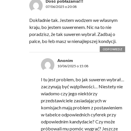
Dość pobłażania!!!
07/06/2025 o 20:08
Dokładnie tak. Jestem wodzem we własnym
kraju, bo jestem suwerenem. Nic na to nie
poradzisz, że tak suweren wybrał. Zadbaj o
palce, bo łeb masz w nienajlepszej kondycji.
ODPOWIEDZ
Anonim
10/06/2025 o 15:08
I tu jest problem, bo jak suweren wybrał…
zaczynają być wątpliwości… Niestety nie
wiadomo czy jego niektórzy
przedstawiciele zasiadających w
komisjach mają problem z postawieniem
w tabelce odpowiednich cyferek przy
odpowiednim kandydacie? Czy może
próbowali mu pomóc wygrać? Jeszcze