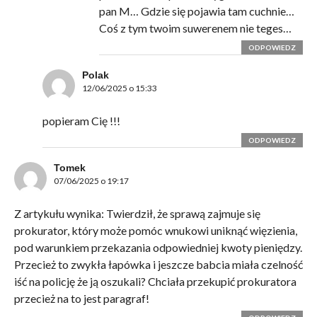
pan M… Gdzie się pojawia tam cuchnie…
Coś z tym twoim suwerenem nie teges…
ODPOWIEDZ
Polak
12/06/2025 o 15:33
popieram Cię !!!
ODPOWIEDZ
Tomek
07/06/2025 o 19:17
Z artykułu wynika: Twierdził, że sprawą zajmuje się
prokurator, który może pomóc wnukowi uniknąć więzienia,
pod warunkiem przekazania odpowiedniej kwoty pieniędzy.
Przecież to zwykła łapówka i jeszcze babcia miała czelność
iść na policję że ją oszukali? Chciała przekupić prokuratora
przecież na to jest paragraf!