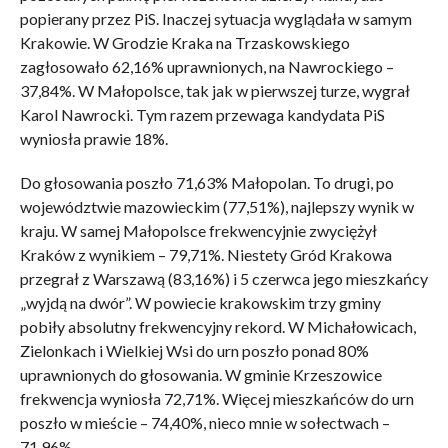
popierany przez PiS. Inaczej sytuacja wyglądała w samym
Krakowie. W Grodzie Kraka na Trzaskowskiego
zagłosowało 62,16% uprawnionych, na Nawrockiego –
37,84%. W Małopolsce, tak jak w pierwszej turze, wygrał
Karol Nawrocki. Tym razem przewaga kandydata PiS
wyniosła prawie 18%.
Do głosowania poszło 71,63% Małopolan. To drugi, po
województwie mazowieckim (77,51%), najlepszy wynik w
kraju. W samej Małopolsce frekwencyjnie zwyciężył
Kraków z wynikiem – 79,71%. Niestety Gród Krakowa
przegrał z Warszawą (83,16%) i 5 czerwca jego mieszkańcy
„wyjdą na dwór”. W powiecie krakowskim trzy gminy
pobiły absolutny frekwencyjny rekord. W Michałowicach,
Zielonkach i Wielkiej Wsi do urn poszło ponad 80%
uprawnionych do głosowania. W gminie Krzeszowice
frekwencja wyniosła 72,71%. Więcej mieszkańców do urn
poszło w mieście – 74,40%, nieco mnie w sołectwach –
71,96%.