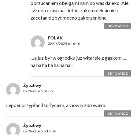
obrzucaniem obelgami nam do was daleko. Ale
szkoda czasu na ciebie, zakompleksienie i
zacofanie zbyt mocno zakorzenione.
ODPOWIEDZ
POLAK
02/06/2025 o 16:10
…a juz był w ogródku juz witał sie z gąskom ….
ha ha ha ha ha ha ha !
ODPOWIEDZ
Życzliwy
02/06/2025 o 08:23
Lepper przypłacił to życiem, a Gowin zdrowiem.
ODPOWIEDZ
Życzliwy
02/06/2025 o 10:04