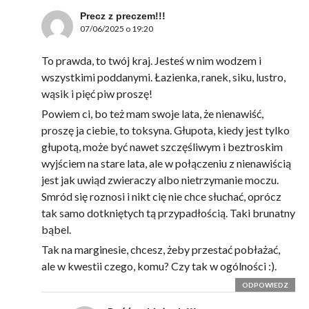
Precz z preczem!!!
07/06/2025 o 19:20
To prawda, to twój kraj. Jesteś w nim wodzem i
wszystkimi poddanymi. Łazienka, ranek, siku, lustro,
wąsik i pięć piw proszę!
Powiem ci, bo też mam swoje lata, że nienawiść,
proszę ja ciebie, to toksyna. Głupota, kiedy jest tylko
głupotą, może być nawet szczęśliwym i beztroskim
wyjściem na stare lata, ale w połączeniu z nienawiścią
jest jak uwiąd zwieraczy albo nietrzymanie moczu.
Smród się roznosi i nikt cię nie chce słuchać, oprócz
tak samo dotkniętych tą przypadłością. Taki brunatny
bąbel.
Tak na marginesie, chcesz, żeby przestać pobłażać,
ale w kwestii czego, komu? Czy tak w ogólności :).
ODPOWIEDZ