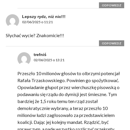
ODPOWIEDZ
Lepszy rydz, niż nic!!!
02/06/2025 o 11:21
Słychać wycie? Znakomicie!!!
ODPOWIEDZ
trefniś
02/06/2025 o 13:21
Przeszło 10 milionów głosów to olbrzymi potencjał
Rafała Trzaskowskiego. Powinien go spożytkować.
Opowiadanie głupot przez wierchuszkę pisowską o
podawaniu się rządu do dymisji jest śmieszne. Tym
bardziej że 1,5 roku temu ten rząd został
demokratycznie wybrany, a teraz przeszło 10
milionów ludzi zagłosowało za przedstawicielem
koalicji. Dając jej kolejny mandat. Rządzić, być
sprawczym, a nade wszystko rozliczyć przekręty,