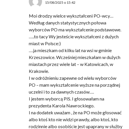
15/08/2025 o 15:42
Moi drodzy wielce wykształceni PO-wcy…
Według danych statystycznych połowa
wyborców PO ma wykształcenie podstawowe.
…..to tacy Wy jesteście wykształceni z dużych
miast w Polsce:)
….ja mieszkam od kilku lat na wsi w gminie
Krzeszowice. Wcześniej mieszkałam w dużych
miastach przez wiele lat – w Katowicach, w
Krakowie.
I w odróżnieniu zapewne od wielu wyborców
PO – mam wykształcenie wyższe na porządnej
uczelni i to za dawnych czasów….
I jestem wyborcą PIS. I głosowałam na
prezydenta Karola Nawrockiego.
I na dodatek uważam , że na PO może głosować
albo ktoś kto nie widzi prawdy, albo ktoś, kto
rodzinnie albo osobiście jest upaprany w służby