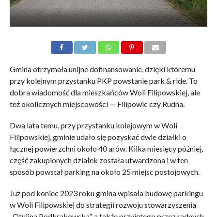
Gmina otrzymała unijne dofinansowanie, dzięki któremu
przy kolejnym przystanku PKP powstanie park & ride. To
dobra wiadomość dla mieszkańców Woli Filipowskiej, ale
też okolicznych miejscowości — Filipowic czy Rudna.
Dwa lata temu, przy przystanku kolejowym w Woli
Filipowskiej, gminie udało się pozyskać dwie działki o
łącznej powierzchni około 40 arów. Kilka miesięcy później,
część zakupionych działek została utwardzona i w ten
sposób powstał parking na około 25 miejsc postojowych.
Już pod koniec 2023 roku gmina wpisała budowę parkingu
w Woli Filipowskiej do strategii rozwoju stowarzyszenia
„Otulina Podkrakowska”, a także przyjętego przez radnych