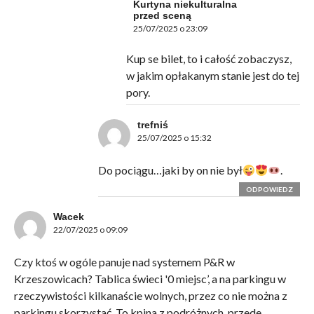
Kurtyna niekulturalna
przed sceną
25/07/2025 o 23:09
Kup se bilet, to i całość zobaczysz,
w jakim opłakanym stanie jest do tej
pory.
trefniś
25/07/2025 o 15:32
Do pociągu…jaki by on nie był
.
ODPOWIEDZ
Wacek
22/07/2025 o 09:09
Czy ktoś w ogóle panuje nad systemem P&R w
Krzeszowicach? Tablica świeci '0 miejsc’, a na parkingu w
rzeczywistości kilkanaście wolnych, przez co nie można z
parkingu skorzystać. To kpina z podróżnych, przede