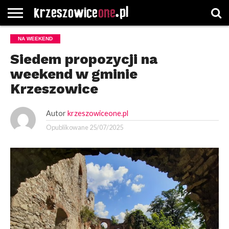
STRONA
NA WEEKEND
GŁÓWNA
WYBORY
WYBIERZ
ROZKŁADY
GREGORCZYK
KONTAKT
SAMORZĄDOWE
KATEGORIE
JAZDY
WATCH
Siedem propozycji na
weekend w gminie
Krzeszowice
Autor
krzeszowiceone.pl
Opublikowane
25/07/2025