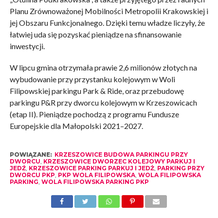
Planu Zrównoważonej Mobilności Metropolii Krakowskiej i
jej Obszaru Funkcjonalnego. Dzięki temu władze liczyły, że
łatwiej uda się pozyskać pieniądze na sfinansowanie
inwestycji.
W lipcu gmina otrzymała prawie 2,6 milionów złotych na
wybudowanie przy przystanku kolejowym w Woli
Filipowskiej parkingu Park & Ride, oraz przebudowę
parkingu P&R przy dworcu kolejowym w Krzeszowicach
(etap II). Pieniądze pochodzą z programu Fundusze
Europejskie dla Małopolski 2021–2027.
POWIĄZANE:
KRZESZOWICE BUDOWA PARKINGU PRZY
DWORCU
,
KRZESZOWICE DWORZEC KOLEJOWY PARKUJ I
JEDŹ
,
KRZESZOWICE PARKING PARKUJ I JEDŻ
,
PARKING PRZY
DWORCU PKP
,
PKP WOLA FILIPOWSKA
,
WOLA FILIPOWSKA
PARKING
,
WOLA FILIPOWSKA PARKING PKP