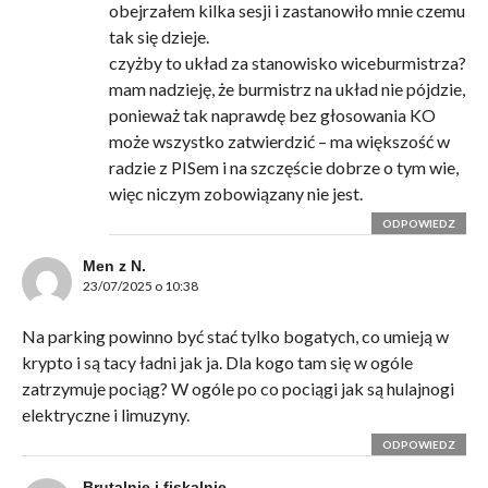
obejrzałem kilka sesji i zastanowiło mnie czemu
tak się dzieje.
czyżby to układ za stanowisko wiceburmistrza?
mam nadzieję, że burmistrz na układ nie pójdzie,
ponieważ tak naprawdę bez głosowania KO
może wszystko zatwierdzić – ma większość w
radzie z PISem i na szczęście dobrze o tym wie,
więc niczym zobowiązany nie jest.
ODPOWIEDZ
Men z N.
23/07/2025 o 10:38
Na parking powinno być stać tylko bogatych, co umieją w
krypto i są tacy ładni jak ja. Dla kogo tam się w ogóle
zatrzymuje pociąg? W ogóle po co pociągi jak są hulajnogi
elektryczne i limuzyny.
ODPOWIEDZ
Brutalnie i fiskalnie