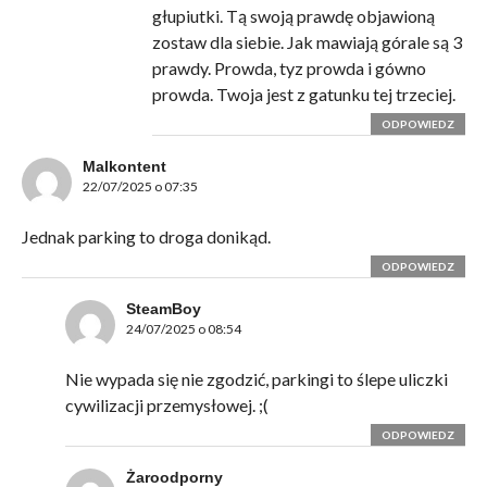
głupiutki. Tą swoją prawdę objawioną
zostaw dla siebie. Jak mawiają górale są 3
prawdy. Prowda, tyz prowda i gówno
prowda. Twoja jest z gatunku tej trzeciej.
ODPOWIEDZ
Malkontent
22/07/2025 o 07:35
Jednak parking to droga donikąd.
ODPOWIEDZ
SteamBoy
24/07/2025 o 08:54
Nie wypada się nie zgodzić, parkingi to ślepe uliczki
cywilizacji przemysłowej. ;(
ODPOWIEDZ
Żaroodporny