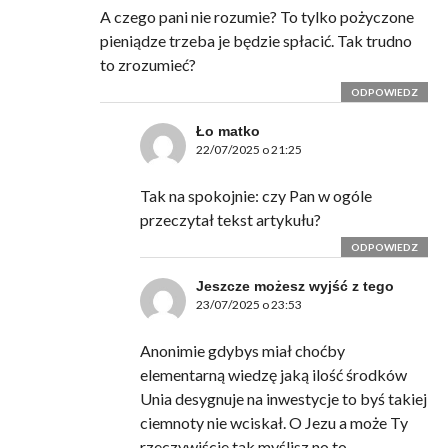
A czego pani nie rozumie? To tylko pożyczone
pieniądze trzeba je będzie spłacić. Tak trudno
to zrozumieć?
ODPOWIEDZ
Ło matko
22/07/2025 o 21:25
Tak na spokojnie: czy Pan w ogóle
przeczytał tekst artykułu?
ODPOWIEDZ
Jeszcze możesz wyjść z tego
23/07/2025 o 23:53
Anonimie gdybys miał choćby
elementarną wiedzę jaką ilość środków
Unia desygnuje na inwestycje to byś takiej
ciemnoty nie wciskał. O Jezu a może Ty
rzeczywiście tak myślisz no to