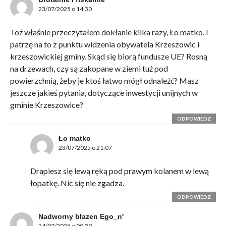
23/07/2025 o 14:30
Toż właśnie przeczytałem dokłanie kilka razy, Ło matko. I
patrzę na to z punktu widzenia obywatela Krzeszowic i
krzeszowickiej gminy. Skąd się biorą fundusze UE? Rosną
na drzewach, czy są zakopane w ziemi tuż pod
powierzchnią, żeby je ktoś łatwo mógł odnaleźć? Masz
jeszcze jakieś pytania, dotyczące inwestycji unijnych w
gminie Krzeszowice?
ODPOWIEDZ
Ło matko
23/07/2025 o 21:07
Drapiesz się lewą ręką pod prawym kolanem w lewą
łopatkę. Nic się nie zgadza.
ODPOWIEDZ
Nadworny błazen Ego_n'
24/07/2025 o 00:39