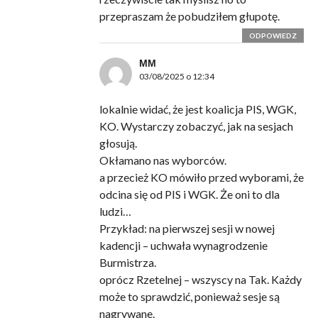
przepraszam że pobudziłem głupotę.
ODPOWIEDZ
MM
03/08/2025 o 12:34
lokalnie widać, że jest koalicja PIS, WGK,
KO. Wystarczy zobaczyć, jak na sesjach
głosują.
Okłamano nas wyborców.
a przecież KO mówiło przed wyborami, że
odcina się od PIS i WGK. Że oni to dla
ludzi…
Przykład: na pierwszej sesji w nowej
kadencji – uchwała wynagrodzenie
Burmistrza.
oprócz Rzetelnej – wszyscy na Tak. Każdy
może to sprawdzić, ponieważ sesje są
nagrywane.