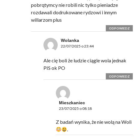
pobrqtymcy nie robili nic tylko pieniadze
rozdawali dodrukowane rydzowi i innym
willarzom plus
ODPOWIEDZ
Wolanka
22/07/2025 o 23:44
Ale cię boli że ludzie ciągle wola jednak
PIS ok PO
ODPOWIEDZ
Mieszkaniec
23/07/2025 o 08:18
Z badań wynika, że nie wolą na Woli
.