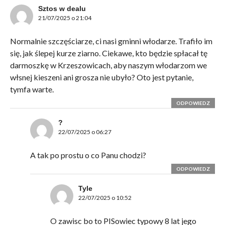
Sztos w dealu
21/07/2025 o 21:04
Normalnie szczęściarze, ci nasi gminni włodarze. Trafiło im
się, jak ślepej kurze ziarno. Ciekawe, kto będzie spłacał tę
darmoszkę w Krzeszowicach, aby naszym włodarzom we
włsnej kieszeni ani grosza nie ubyło? Oto jest pytanie,
tymfa warte.
ODPOWIEDZ
?
22/07/2025 o 06:27
A tak po prostu o co Panu chodzi?
ODPOWIEDZ
Tyle
22/07/2025 o 10:52
O zawisc bo to PISowiec typowy 8 lat jego