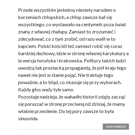
Przede wszystkim jesteśmy niestety narodem o
korzeniach chłopskich, a chłop zawsze bał się
wszystkiego, co wystawało na centymetr poza świat
znany z własnej chałupy. Zamiast to zrozumieć i
zdecydować, co z tym zrobić, od razu walił w to
kapciem. Polski kościół też zamiast robić się coraz
bardziej duchowy, idzie w stronę własnej karykatury a
la wersja toruńska i krakowska. Politycy takich ludzi
uwodzą tak prostacką propagandą, że pół kraju tego
nawet nie jest w stanie pojąć. Nie traktuje tego
poważnie, a to błąd, co okazuje się przy wyborach.
Każdy głos waży tyle samo.
Pozostaje nadzieja, że wahadło historii zdąży zacząć
się poruszać w stronę przeciwną niż dzisiaj, że mamy
właśnie przesilenie. Do tej pory zawsze to była
sinusoida.
ODPOWIEDZ