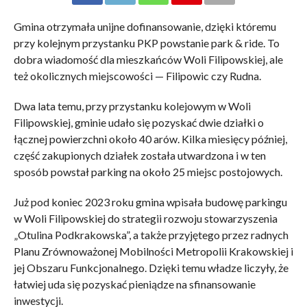
Gmina otrzymała unijne dofinansowanie, dzięki któremu
przy kolejnym przystanku PKP powstanie park & ride. To
dobra wiadomość dla mieszkańców Woli Filipowskiej, ale
też okolicznych miejscowości — Filipowic czy Rudna.
Dwa lata temu, przy przystanku kolejowym w Woli
Filipowskiej, gminie udało się pozyskać dwie działki o
łącznej powierzchni około 40 arów. Kilka miesięcy później,
część zakupionych działek została utwardzona i w ten
sposób powstał parking na około 25 miejsc postojowych.
Już pod koniec 2023 roku gmina wpisała budowę parkingu
w Woli Filipowskiej do strategii rozwoju stowarzyszenia
„Otulina Podkrakowska”, a także przyjętego przez radnych
Planu Zrównoważonej Mobilności Metropolii Krakowskiej i
jej Obszaru Funkcjonalnego. Dzięki temu władze liczyły, że
łatwiej uda się pozyskać pieniądze na sfinansowanie
inwestycji.