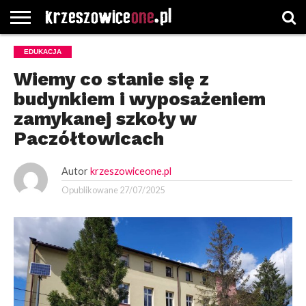
STRONA
EDUKACJA
GŁÓWNA
WYBORY
WYBIERZ
ROZKŁADY
GREGORCZYK
KONTAKT
SAMORZĄDOWE
KATEGORIE
JAZDY
WATCH
Wiemy co stanie się z
budynkiem i wyposażeniem
zamykanej szkoły w
Paczółtowicach
Autor
krzeszowiceone.pl
Opublikowane
27/07/2025