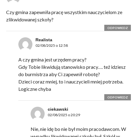
Czy gmina zapewniła pracę wszystkim nauczycielom ze
zlikwidowanej szkoły?
ODPOWIEDZ
Realista
02/08/2025 o 12:58
A czy gmina jest urzędem pracy?
Gdy Tobie likwidują stanowisko pracy…. też idziesz
do burmistrza aby Ci zapewnił robotę?
Dzieci coraz mniej, to i nauczycieli mniej potrzeba.
Logiczne chyba
ODPOWIEDZ
ciekawski
02/08/2025 o 20:29
Nie, nie idę bo nie był moim pracodawcom. W
wypadku likwidowanej szkoły był. Szkół w