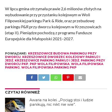
W lipcu gmina otrzymała prawie 2,6 milionów złotych na
wybudowanie przy przystanku kolejowym w Woli
Filipowskiej parkingu Park & Ride, oraz przebudowę
parkingu P&R przy dworcu kolejowym w Krzeszowicach
(etap II). Pieniądze pochodzą z programu Fundusze
Europejskie dla Małopolski 2021–2027.
POWIĄZANE:
KRZESZOWICE BUDOWA PARKINGU PRZY
DWORCU
,
KRZESZOWICE DWORZEC KOLEJOWY PARKUJ I
JEDŹ
,
KRZESZOWICE PARKING PARKUJ I JEDŻ
,
PARKING PRZY
DWORCU PKP
,
PKP WOLA FILIPOWSKA
,
WOLA FILIPOWSKA
PARKING
,
WOLA FILIPOWSKA PARKING PKP
CZYTAJ RÓWNIEŻ
Awaria na kolei. „Pociąg stoi i ludzie
panikują, nic nikt nie wie”.