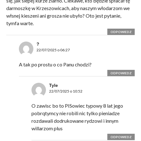
się, jak ślepej kurze ziarno. Ciekawe, kto będzie spłacał tę
darmoszkę w Krzeszowicach, aby naszym włodarzom we
włsnej kieszeni ani grosza nie ubyło? Oto jest pytanie,
tymfa warte.
ODPOWIEDZ
?
22/07/2025 o 06:27
A tak po prostu o co Panu chodzi?
ODPOWIEDZ
Tyle
22/07/2025 o 10:52
O zawisc bo to PISowiec typowy 8 lat jego
pobrqtymcy nie robili nic tylko pieniadze
rozdawali dodrukowane rydzowi i innym
willarzom plus
ODPOWIEDZ