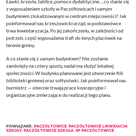
Ławki, krzesła, tablice, pomoce dydaktyczne …co stanie się
z wyposażeniem szkoły w Paczółtowicach i samym
budynkiem zlokalizowanym w centrum miejscowości? Jak
poinformował nas krzeszowicki urząd, w podstawówce
trwa inwentaryzacja. Po jej zakończeniu, w zależności od
potrzeb, część wyposażenia trafi do innych placówek na
terenie gminy.
A co stanie się z samym budynkiem? Nie zostanie
zamknięty na cztery spusty, nadal ma służyć lokalnej
społeczności. W budynku planowane jest utworzenie filii
biblioteki gminnej oraz sołtysówki. Jak poinformował nas
burmistrz — obecnie trwają prace koncepcyjne i
organizacyjne zmierzające do realizacji tego planu.
POWIĄZANE:
PACZÓŁTOWICE
,
PACZÓŁTOWICE LIKWIDACJA
SZKOŁY
,
PACZÓŁTOWICE SZKOŁA
,
SP PACZÓŁTOWICE