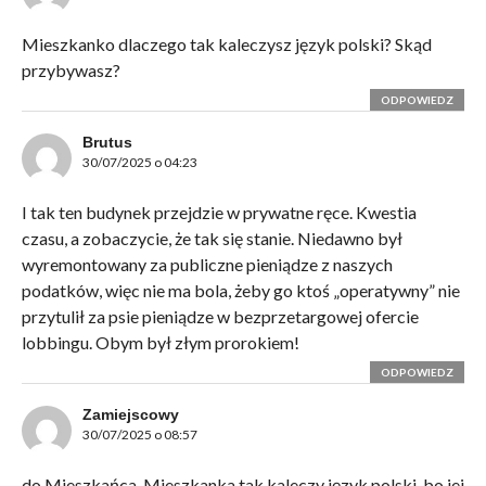
Mieszkanko dlaczego tak kaleczysz język polski? Skąd
przybywasz?
ODPOWIEDZ
Brutus
30/07/2025 o 04:23
I tak ten budynek przejdzie w prywatne ręce. Kwestia
czasu, a zobaczycie, że tak się stanie. Niedawno był
wyremontowany za publiczne pieniądze z naszych
podatków, więc nie ma bola, żeby go ktoś „operatywny” nie
przytulił za psie pieniądze w bezprzetargowej ofercie
lobbingu. Obym był złym prorokiem!
ODPOWIEDZ
Zamiejscowy
30/07/2025 o 08:57
do Mieszkańca. Mieszkanka tak kaleczy język polski, bo jej