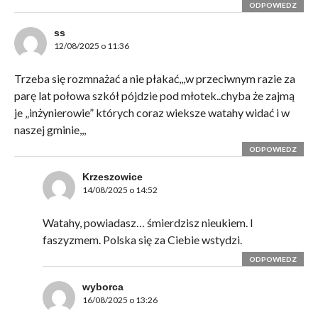
ODPOWIEDZ
ss
12/08/2025 o 11:36
Trzeba się rozmnażać a nie płakać,,,w przeciwnym razie za
parę lat połowa szkół pójdzie pod młotek..chyba że zajmą
je „inżynierowie” których coraz wieksze watahy widać i w
naszej gminie,,,
ODPOWIEDZ
Krzeszowice
14/08/2025 o 14:52
Watahy, powiadasz… śmierdzisz nieukiem. I
faszyzmem. Polska się za Ciebie wstydzi.
ODPOWIEDZ
wyborca
16/08/2025 o 13:26