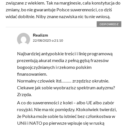
związane z wiekiem. Tak na marginesie, cała konstytucja do
zmiany, bo nie gwarantuje Polsce suwerenności, co dziś
widać dobitnie. Niby znane nazwiska nic tu nie wniosą.
ODPOWIEDZ
Realizm
22/08/2025 o 21:10
Najbardziej antypolskie treści i linię programową
prezentują akurat media z pełną gębą frazesów
bogoojczyźnianych i rzekomo polskim
finansowaniem.
Normalny czlowiek itd……… zrzędzisz okrutnie.
Ciekawe jak sobie wyobrazisz spektrum autyzmu?
Zrzęda.
A co do suwerenności z kolei – albo UE albo zabór
rosyjski. Nie ma nic pomiędzy. Ktokolwiek twierdzi,
że Polska może sobie tu istnieć bez członkostwa w
UNii i NATO po pierwsze wpisuje się w ruską