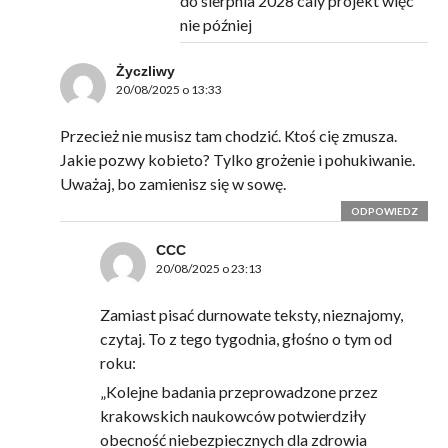
do sierpnia 2028 caly projekt więc
nie później
Życzliwy
20/08/2025 o 13:33
Przecież nie musisz tam chodzić. Ktoś cię zmusza.
Jakie pozwy kobieto? Tylko grożenie i pohukiwanie.
Uważaj, bo zamienisz się w sowę.
ODPOWIEDZ
CCC
20/08/2025 o 23:13
Zamiast pisać durnowate teksty, nieznajomy,
czytaj. To z tego tygodnia, głośno o tym od
roku:
„Kolejne badania przeprowadzone przez
krakowskich naukowców potwierdziły
obecność niebezpiecznych dla zdrowia