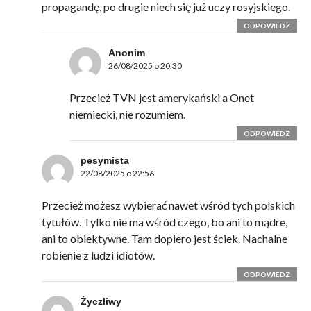
propagandę, po drugie niech się już uczy rosyjskiego.
ODPOWIEDZ
Anonim
26/08/2025 o 20:30
Przecież TVN jest amerykański a Onet
niemiecki, nie rozumiem.
ODPOWIEDZ
pesymista
22/08/2025 o 22:56
Przecież możesz wybierać nawet wśród tych polskich
tytułów. Tylko nie ma wśród czego, bo ani to mądre,
ani to obiektywne. Tam dopiero jest ściek. Nachalne
robienie z ludzi idiotów.
ODPOWIEDZ
Życzliwy