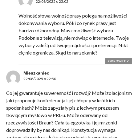
22/08/2025 o 23:02
Wolność słowa wolność prasy polega na możliwości
dokonywania wyboru. Póki co rynek prasy jest
bardzo różnorodny. Masz możliwość wyboru.
Podobnie z telewizją, nie mówiąc o internecie. Twoje
wybory zależą od twojej mądrości i preferencji. Nikt
cię nie ogranicza. Skąd to narzekanie?
ODPOWIEDZ
Mieszkaniec
22/08/2025 o 22:50
Co jej gwarantuje suwerenność i rozwój? Może izolacjonizm
jaki proponuje konfederacja i jej chłopcy w krótkich
spodenkach? Może zapyziały pis z leciwym prezesem
tkwiącym myślowo w PRL-u. Może oderwany od
rzeczywistości Braun? Cała ta egzotyka i jej mrzonki
doprowadziły by nas do nikąd. Konstytucja wymaga
zmiany, ale mądrej, służącej narodowi i trzymającej w