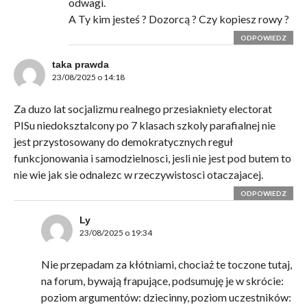
odwagi.
A Ty kim jesteś ? Dozorcą ? Czy kopiesz rowy ?
ODPOWIEDZ
taka prawda
23/08/2025 o 14:18
Za duzo lat socjalizmu realnego przesiakniety electorat
PISu niedoksztalcony po 7 klasach szkoly parafialnej nie
jest przystosowany do demokratycznych reguł
funkcjonowania i samodzielnosci, jesli nie jest pod butem to
nie wie jak sie odnalezc w rzeczywistosci otaczajacej.
ODPOWIEDZ
Ly
23/08/2025 o 19:34
Nie przepadam za kłótniami, chociaż te toczone tutaj,
na forum, bywają frapujące, podsumuję je w skrócie:
poziom argumentów: dziecinny, poziom uczestników: