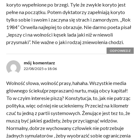
koryto wypełnione po brzegi. Tyle że zwykle koryto jest
pełne na początku. Potem dyktatorzy zapełniają koryto
tylko sobie i swoim i zaczyna się strach i zamordyzm. „Rok
1984” Orwella najlepiej to obrazuje. Nie darmo poeta pisał
„lepszy ci na wolności kęsek lada jaki niż w niewoli
przysmaki”. Nie ważne o jaki rodzaj zniewolenia chodzi.
ODPOWIEDZ
mój komentarz
22/08/2025 o 18:06
Wolność słowa, wolność prasy, hahaha. Wszystkie media
głównego ścieku(przepraszam) nurtu, mają obcy kapitał!
To w czyim interesie piszą? Konstytucja, to, jak nie patrząc
polityka, więc od niej nie uciekniemy. Przecież na kilometr
czuć tu jedną z partii systemowych. Żenujące jest tez to, że
muszą być jakieś gadżety, żeby przyciągnąć widzów.
Normalny, dobrze wychowany człowiek nie potrzebuje
żadnych symulatorów , żeby wyobrazić sobie ograniczenia