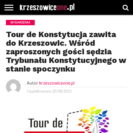
STRONA
WYDARZENIA
GŁÓWNA
WYBORY
WYBIERZ
ROZKŁADY
GREGORCZYK
KONTAKT
SAMORZĄDOWE
KATEGORIE
JAZDY
WATCH
Tour de Konstytucja zawita
do Krzeszowic. Wśród
zaproszonych gości sędzia
Trybunału Konstytucyjnego w
stanie spoczynku
Autor
krzeszowiceone.pl
Opublikowane
20/08/2025