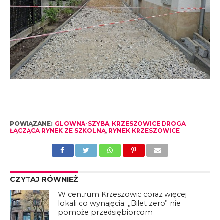
POWIĄZANE:
GLOWNA-SZYBA
,
KRZESZOWICE DROGA
ŁĄCZĄCA RYNEK ZE SZKOLNĄ
,
RYNEK KRZESZOWICE
CZYTAJ RÓWNIEŻ
W centrum Krzeszowic coraz więcej
lokali do wynajęcia. „Bilet zero” nie
pomoże przedsiębiorcom