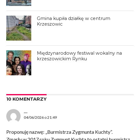
Gmina kupiła działkę w centrum
Krzeszowic
Międzynarodowy festiwal wokalny na
krzeszowickim Rynku
10 KOMENTARZY
...
04/06/2026 o 21:49
Proponuję nazwę: „Burmistrza Zygmunta Kuchty”.
Zmarły w 2017 roku Zygmunt Kuchta to ostatni burmistrz