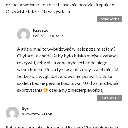
czeka odwołanie – o, to jest znacznie bardziej frapujące.
Oczywiste także. Dla wszystkich.
ODPOWIEDZ
Krzeszol
08/06/2026 o 09:28
A gdzie miał to wybudować w lesie poza miastem?
Chyba o to chodzi żeby było blisko miejsca zabaw i
rozrywki, żeby nie trzeba było jechać do niego
samochodem. Po za tym współczesny szalet miejski
będzie tak wyglądał że nawet nie pomyślisz że to
szalet i będzie pewnie kosztował 10 zł za możliwość
skorzystania
czekamy z niecierpliwością.
ODPOWIEDZ
Xyz
07/06/2026 o 11:58
Patrząc na organizację procesji Bożego Ciała wokół rynku,