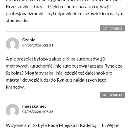
Krzeszowic, który – dzięki cechom charakteru, wizji i
profesjonalizmowi – był odpowiednim człowiekiem na tym
stanowisku.
ODPOWIEDZ
Czesio
04/06/2026 o 22:31
A nie prościej byłoby zakupić kilka autobusów 10-
metrowych i uruchomić linię autobusową łączącą Rynek ze
Szkolną? Mogłaby taka linia jeździć też dalej naokoło
miasta i dowozić ludzi do Rynku z najdalszych jego
krańców.
ODPOWIEDZ
mieszkaniec
05/06/2026 o 07:28
Wizjonerami to była Rada Miejska II Kadencji i III. Węzeł