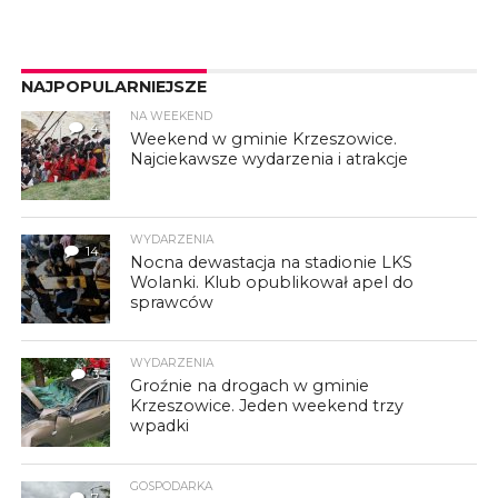
NAJPOPULARNIEJSZE
NA WEEKEND
4
Weekend w gminie Krzeszowice.
Najciekawsze wydarzenia i atrakcje
WYDARZENIA
14
Nocna dewastacja na stadionie LKS
Wolanki. Klub opublikował apel do
sprawców
WYDARZENIA
3
Groźnie na drogach w gminie
Krzeszowice. Jeden weekend trzy
wpadki
GOSPODARKA
7