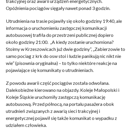
trakcyjnej oraz awarii urządzeń energetycznych.
Opóźnienia pociągów sięgały nawet ponad 3 godzin.
Utrudnienia na trasie pojawiły się około godziny 19:40, ale
informacja o uruchomieniu zastępczej komunikacji
autobusowej trafiła do przestrzeni publicznej dopiero
około godziny 21:00. „A kiedy zostanie uruchomiona?
Stoimy w Krzeszowicach już dwie godziny”, „Zabierzowie to
samo pociag z krk do osw stoi i ludzie panikują nic nikt nie
wie” (pisownia oryginalna) – to tylko niektóre reakcje na
pojawiające się komunikaty o utrudnieniach.
Z powodu awarii część pociągów została odwołana.
Dalekobieżne kierowano na objazdy. Koleje Małopolski i
Koleje Śląskie uruchomiły zastępczą komunikację
autobusową. Przed północą, na portalu pasażera obok
utrudnień związanych z awarią sieci trakcyjnej i
energetycznej pojawił się także komunikat o wypadku z
udziałem człowieka.