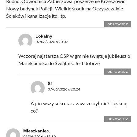
Rudno, Obwodnica Zabierzowa, poszerzenie Krzeszowic,
Nowy budynek Policji , Wielkie środki na Oczyszczalnie
Ścieków i kanalizacje itd. itp.
ODPOWIEDZ
Lokalny
07/06/2026 o 20:07
Wczoraj najstarsza OSP w gminie świętuje jubileusz o
Marek ucieka do Świątnik. Jest dobrze
ODPOWIEDZ
Sf
07/06/2026 o 20:24
A pierwszy sekretarz zawsze był, nie? Tęskno,
co?
ODPOWIEDZ
Mieszkaniec.
05/06/2026 o 15:39