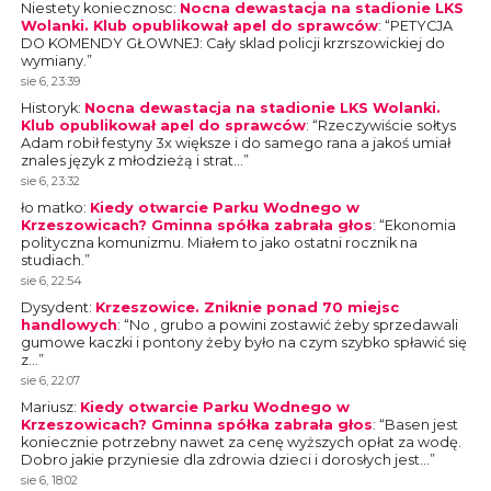
Niestety koniecznosc
:
Nocna dewastacja na stadionie LKS
Wolanki. Klub opublikował apel do sprawców
: “
PETYCJA
DO KOMENDY GŁOWNEJ: Cały sklad policji krzrszowickiej do
wymiany.
”
sie 6, 23:39
Historyk
:
Nocna dewastacja na stadionie LKS Wolanki.
Klub opublikował apel do sprawców
: “
Rzeczywiście sołtys
Adam robił festyny 3x większe i do samego rana a jakoś umiał
znales język z młodzieżą i strat…
”
sie 6, 23:32
ło matko
:
Kiedy otwarcie Parku Wodnego w
Krzeszowicach? Gminna spółka zabrała głos
: “
Ekonomia
polityczna komunizmu. Miałem to jako ostatni rocznik na
studiach.
”
sie 6, 22:54
Dysydent
:
Krzeszowice. Zniknie ponad 70 miejsc
handlowych
: “
No , grubo a powini zostawić żeby sprzedawali
gumowe kaczki i pontony żeby było na czym szybko spławić się
z…
”
sie 6, 22:07
Mariusz
:
Kiedy otwarcie Parku Wodnego w
Krzeszowicach? Gminna spółka zabrała głos
: “
Basen jest
koniecznie potrzebny nawet za cenę wyższych opłat za wodę.
Dobro jakie przyniesie dla zdrowia dzieci i dorosłych jest…
”
sie 6, 18:02