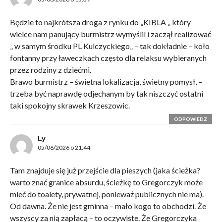
Będzie to najkrótsza droga z rynku do „KIBLA „ który
wielce nam panujący burmistrz wymyślil i zaczął realizować
„ w samym środku PL Kulczyckiego„ – tak dokładnie – koło
fontanny przy ławeczkach często dla relaksu wybieranych
przez rodziny z dziećmi.
Brawo burmistrz – świetna lokalizacja, świetny pomysł, –
trzeba być naprawdę odjechanym by tak niszczyć ostatni
taki spokojny skrawek Krzeszowic.
ODPOWIEDZ
Ly
05/06/2026 o 21:44
Tam znajduje się już przejście dla pieszych (jaka ścieżka?
warto znać granice absurdu, ścieżkę to Gregorczyk może
mieć do toalety, prywatnej, ponieważ publicznych nie ma).
Od dawna. Że nie jest gminna – mało kogo to obchodzi. Że
wszyscy za nią zapłacą – to oczywiste. Że Gregorczyka