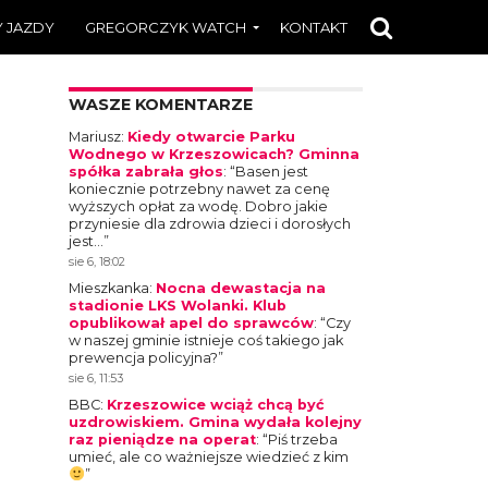
 JAZDY
GREGORCZYK WATCH
KONTAKT
WASZE KOMENTARZE
Mariusz
:
Kiedy otwarcie Parku
Wodnego w Krzeszowicach? Gminna
spółka zabrała głos
: “
Basen jest
koniecznie potrzebny nawet za cenę
wyższych opłat za wodę. Dobro jakie
przyniesie dla zdrowia dzieci i dorosłych
jest…
”
sie 6, 18:02
Mieszkanka
:
Nocna dewastacja na
stadionie LKS Wolanki. Klub
opublikował apel do sprawców
: “
Czy
w naszej gminie istnieje coś takiego jak
prewencja policyjna?
”
sie 6, 11:53
BBC
:
Krzeszowice wciąż chcą być
uzdrowiskiem. Gmina wydała kolejny
raz pieniądze na operat
: “
Piś trzeba
umieć, ale co ważniejsze wiedzieć z kim
”