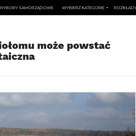
WYBORY SAMORZĄDOWE
WYBIERZ KATEGORIE
ROZKŁADY
niołomu może powstać
taiczna