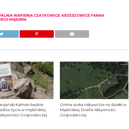
PALNIA WAPIENIA CZATKOWICE
,
KRZESZOWICE FARMA
GII MIĘKINIA
arsjański Kalman będzie
Gmina szuka nabywców na działki w
ladów życia w miękińskiej
Miękińskiej Strefie Aktywności
 Aktywności Gospodarczej
Gospodarczej