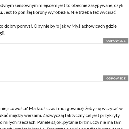
jedynym sensownym miejscem jest to obecnie zasypywane, czyli
. Jest to poniżej korony wyrobiska. Nie trzeba też wycinać
zo dobry pomysł. Oby nie było jak w Myślachowicach gdzie
ii.
ODPOWIEDZ
ODPOWIEDZ
iejscowości? Ma ktoś czas i mózgownicę, żeby się wczytać w
ukać między wersami. Zazwyczaj faktyczny cel jest przykryty
iłych rzeczach. Panele są ok, pytanie brzmi, czy nie ma tam
amych kamieniołomów. Popatrzcie sobie na zdjęcia satelitarne,