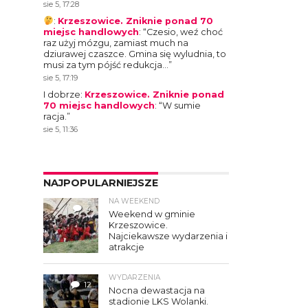
sie 5, 17:28
:
Krzeszowice. Zniknie ponad 70
miejsc handlowych
: “
Czesio, weź choć
raz użyj mózgu, zamiast much na
dziurawej czaszce. Gmina się wyludnia, to
musi za tym pójść redukcja…
”
sie 5, 17:19
I dobrze
:
Krzeszowice. Zniknie ponad
70 miejsc handlowych
: “
W sumie
racja.
”
sie 5, 11:36
NAJPOPULARNIEJSZE
NA WEEKEND
4
Weekend w gminie
Krzeszowice.
Najciekawsze wydarzenia i
atrakcje
WYDARZENIA
12
Nocna dewastacja na
stadionie LKS Wolanki.