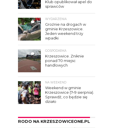
Klub opublikował apel do
sprawców
WYDARZENIA
3
Groźnie na drogach w
gminie Krzeszowice.
Jeden weekend trzy
wpadki
GOSPODARKA
6
Krzeszowice. Zniknie
ponad 70 miejsc
handlowych
NA WEEKEND
Weekend w gminie
Krzeszowice (7–9 sierpnia).
Sprawdź, co będzie się
działo
RODO NA KRZESZOWICEONE.PL