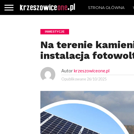
STRONA GŁÓWNA
INWESTYCJE
Na terenie kamie
instalacja fotowol
Autor
krzeszowiceone.pl
Opublikowane
26/10/2025