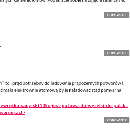
ODPOWIEDZ
.
ODPOWIEDZ
Y” to i prąd potrzebny do ładowania prądożernych potworów !
ić małą elektrownie atomową by je naładować stąd pomysł na
-wywrotka-sany-skt105e-jest-gotowa-do-wysylki-do-polski-
-warunkach/
ODPOWIEDZ