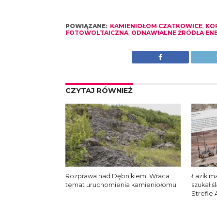
POWIĄZANE:
KAMIENIOŁOM CZATKOWICE
,
KO
FOTOWOLTAICZNA
,
ODNAWIALNE ŹRÓDŁA ENER
CZYTAJ RÓWNIEŻ
Rozprawa nad Dębnikiem. Wraca
Łazik m
temat uruchomienia kamieniołomu
szukał ś
Strefie