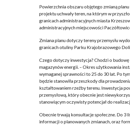
Powierzchnia obszaru objętego zmianą planu 
projektu uchwały teren, na którym w przyszło
granicach administracyjnych miasta Krzeszow
administracyjnych miejscowości Paczółtowic
Zmiana planu dotyczy tereny przemysłu wydob
granicach otuliny Parku Krajobrazowego Dol
Czego dotyczy inwestycja? Chodzi o budowę i
magazynów energii. – Okres użytkowania insta
wymaganej sprawności to 25 do 30 lat. Po tym
będzie stanowiła przeszkody dla prowadzenia 
kształtowaniem rzeźby terenu. Inwestycja pow
przemysłową, który obecnie jest niewykorzy
stanowiącym oczywisty potencjał do realizacj
Obecnie trwają konsultacje społeczne. Do 3 l
informacji o planowanych zmianach, oraz form