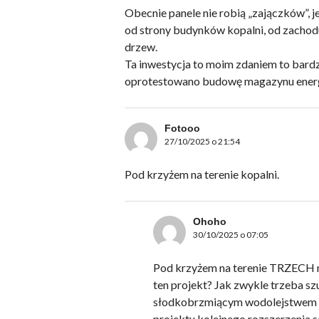
Obecnie panele nie robią „zajączków”, 
od strony budynków kopalni, od zachodu
drzew.
Ta inwestycja to moim zdaniem to bard
oprotestowano budowę magazynu energ
Fotooo
27/10/2025 o 21:54
Pod krzyżem na terenie kopalni.
Ohoho
30/10/2025 o 07:05
Pod krzyżem na terenie TRZECH m
ten projekt? Jak zwykle trzeba sz
słodkobrzmiącym wodolejstwem o m
projektu kolejnego rozszerzenia s