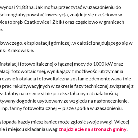
wynosi 91,83 ha. Jak można przeczytać w uzasadnieniu do
ści mogłaby powstać inwestycja, znajduje się częściowo w
ice (obręb Czatkowice i Żbik) oraz częściowo w granicach
e.
ywczego, eksploatacji górniczej, w całości znajdującego się w
inki Krakowskie.
nstalacji fotowoltaicznej o łącznej mocy do 1000 kW oraz
lacji fotowoltaicznej, wynikający z możliwości utrzymania
 czasie instalacja fotowoltaiczna zostanie zdemontowana i nie
prac rekultywacyjnych w zakresie fazy technicznej związanej z
stałaby na terenie silnie przekształconym działalnością
stywany dogodnie usytuowany ze względu na nasłonecznienie,
i np. farmy fotowoltaicznej — pisze spółka w uzasadnieniu.
istopada każdy mieszkaniec może zgłosić swoje uwagi. Więcej
ie i miejscu składania uwag
znajdziecie na stronach gminy
.