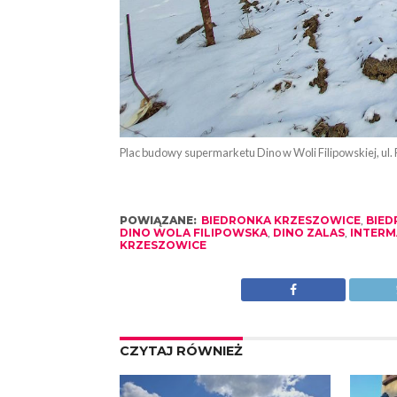
Plac budowy supermarketu Dino w Woli Filipowskiej, ul.
POWIĄZANE:
BIEDRONKA KRZESZOWICE
,
BIED
DINO WOLA FILIPOWSKA
,
DINO ZALAS
,
INTERM
KRZESZOWICE
CZYTAJ RÓWNIEŻ