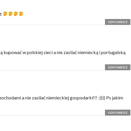
et
ODPOWIEDZ
kupować w polskiej sieci a nie zasilać niemiecką i portugalską
ODPOWIEDZ
mochodami a nie zasilać niemieckiej gospodarki!!! :)))) Ps jakim
ODPOWIEDZ