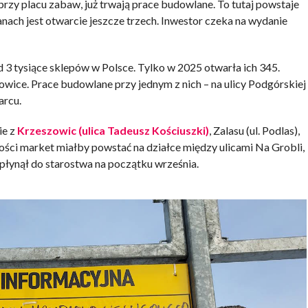
 przy placu zabaw, już trwają prace budowlane. To tutaj powstaje
anach jest otwarcie jeszcze trzech. Inwestor czeka na wydanie
d 3 tysiące sklepów w Polsce. Tylko w 2025 otwarła ich 345.
wice. Prace budowlane przy jednym z nich – na ulicy Podgórskiej
arcu.
ie z
Krzeszowic (ulica Tadeusz Kościuszki)
, Zalasu (ul. Podlas),
wości market miałby powstać na działce między ulicami Na Grobli,
płynął do starostwa na początku września.