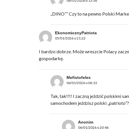
06/01/2026 o 13:38
,,DINO”” Czy to na pewno Polski Mark
EkonomicznyPatriota
05/01/2026 o 21:22
I bardzo dobrze. Może wreszcie Polacy zaczną 
gospodarkę.
Mefistofeles
06/01/2026 o 06:13
Tak, tak!!!! I zaczną jeżdzić polskimi sa
samochodem jeździsz polski „patrioto”?
Anonim
06/01/2026 o 20:46