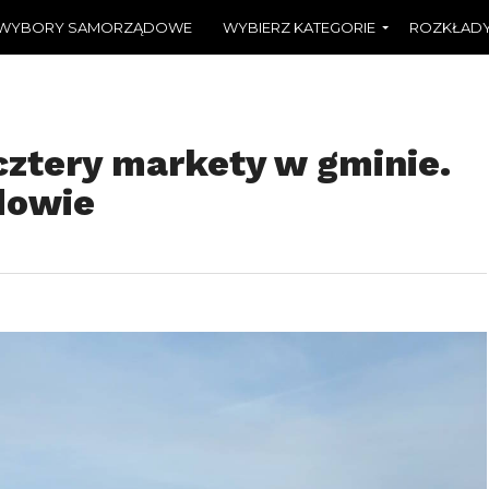
WYBORY SAMORZĄDOWE
WYBIERZ KATEGORIE
ROZKŁADY
ztery markety w gminie.
dowie