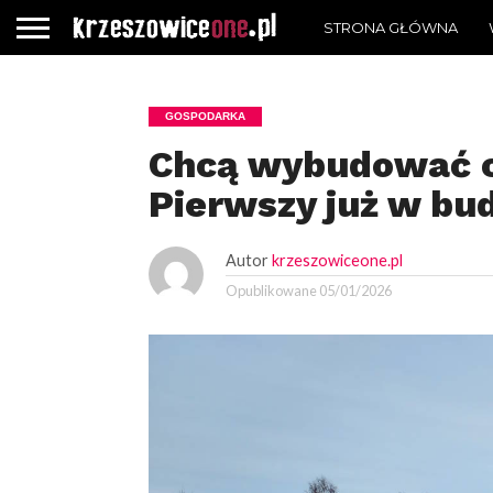
STRONA GŁÓWNA
GOSPODARKA
Chcą wybudować c
Pierwszy już w bu
Autor
krzeszowiceone.pl
Opublikowane
05/01/2026