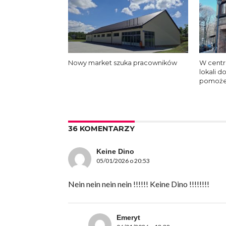
Nowy market szuka pracowników
W centr
lokali d
pomoże
36 KOMENTARZY
Keine Dino
05/01/2026 o 20:53
Nein nein nein nein !!!!!! Keine Dino !!!!!!!!
Emeryt