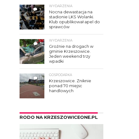
WYDARZENIA
7
Nocna dewastacja na
stadionie LKS Wolanki.
Klub opublikował apel do
sprawców
WYDARZENIA
3
Groźnie na drogach w
gminie Krzeszowice.
Jeden weekend trzy
wpadki
GOSPODARKA
3
Krzeszowice. Zniknie
ponad 70 miejsc
handlowych
RODO NA KRZESZOWICEONE.PL