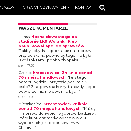
 JAZDY
GREGORCZYK WATCH
KONTAKT
WASZE KOMENTARZE
Hanss
:
Nocna dewastacja na
stadionie LKS Wolanki. Klub
opublikował apel do sprawców
:
“
Jakby sołtyska zgodziła się na imprezy
przy boisku na pewno by tego nie było
jakoś rok temu pobito chłopaka i…
”
sie 4, 17:58
Czesio
:
Krzeszowice. Zniknie ponad
70 miejsc handlowych
: “
Ile z tego
basenu będzie korzystało, w sumie 5
osób? Z targowiska korzysta każdy i jego
powierzchnia nie powinna być…
”
sie 4, 17:20
Mieszkaniec
:
Krzeszowice. Zniknie
ponad 70 miejsc handlowych
: “
Każdy
ma prawo do swoich wyborów. Badziew,
który kupujesz markowy też w wielu
wypadkach jest produkowany w
Chinach.
”