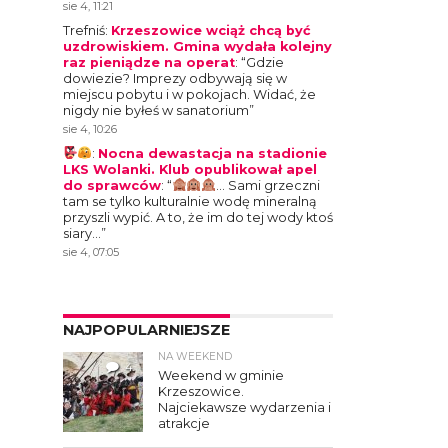
sie 4, 11:21
Trefniś
:
Krzeszowice wciąż chcą być
uzdrowiskiem. Gmina wydała kolejny
raz pieniądze na operat
: “
Gdzie
dowiezie? Imprezy odbywają się w
miejscu pobytu i w pokojach. Widać, że
nigdy nie byłeś w sanatorium
”
sie 4, 10:26
:
Nocna dewastacja na stadionie
LKS Wolanki. Klub opublikował apel
do sprawców
: “
… Sami grzeczni
tam se tylko kulturalnie wodę mineralną
przyszli wypić. A to, że im do tej wody ktoś
siary…
”
sie 4, 07:05
NAJPOPULARNIEJSZE
NA WEEKEND
4
Weekend w gminie
Krzeszowice.
Najciekawsze wydarzenia i
atrakcje