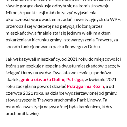
równie gorąca dyskusja odbyła się na komisji rozwoju.
Mimo, że punkt sesji miał dotyczyć wyjaśnienia
okoliczności wprowadzenia zadań inwestycyjnych do WPF,
przerodził się w debetę nad petycją złożoną przez
mieszkańców, a finalnie stał się jednym wielkim aktem
oskarżenia w kierunku gminy i stowarzyszenia Trawers, za
sposób funkcjonowania parku linowego w Dubiu.
Jak wskazywali mieszkańcy, od 2021 roku do miejscowości
którą zamieszkuje niespełna dwustu mieszkańców, zaczęły
ściągać tłumy turystów. Dwa lata wcześniej, u podnóża
skałek,
gmina otwarła Dolinę Pstrąga
, w kwietniu 2021
roku zaczęła na powrót działać
Pstrągarnia Rózin
, a od
czerwca 2021 roku, na działce wydzierżawionej od gminy,
stowarzyszenie Trawers uruchomiło Park Linowy. Ta
ostatnia inwestycja najwyraźniej była kamieniem, który
uruchomił lawinę.