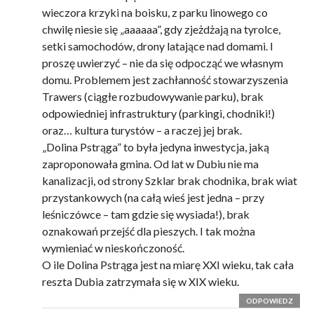
wieczora krzyki na boisku, z parku linowego co
chwilę niesie się „aaaaaa”, gdy zjeżdżają na tyrolce,
setki samochodów, drony latające nad domami. I
proszę uwierzyć – nie da się odpocząć we własnym
domu. Problemem jest zachłanność stowarzyszenia
Trawers (ciągłe rozbudowywanie parku), brak
odpowiedniej infrastruktury (parkingi, chodniki!)
oraz… kultura turystów – a raczej jej brak.
„Dolina Pstrąga” to była jedyna inwestycja, jaką
zaproponowała gmina. Od lat w Dubiu nie ma
kanalizacji, od strony Szklar brak chodnika, brak wiat
przystankowych (na całą wieś jest jedna – przy
leśniczówce – tam gdzie się wysiada!), brak
oznakowań przejść dla pieszych. I tak można
wymieniać w nieskończoność.
O ile Dolina Pstrąga jest na miarę XXI wieku, tak cała
reszta Dubia zatrzymała się w XIX wieku.
ODPOWIEDZ