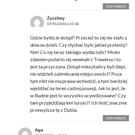
ODPOWIEDZ
Życzliwy
07/01/2026 o 21:42
Gdzie byliście dotąd? Przecież to się nie stało z
dnia na dzień. Czy słychać było jakieś protesty?
Nie! Co się teraz takiego wydarzyło? Moim
zdaniem pożarto się wewnatrz Trawersu i to
jest ta przyczyna. Dotąd mieszkańcy byli ślepi,
nie widzieli zaśmiecania miejscowości? Poza
tym nikt nie ma prawa wchodzić, a tym bardziej
wjeżdżać na teren cudzej posesji. Jak to jest, że
w Rudnie jest to wszystko ucywilizowane? Czy
tam przyjeżdżają inni turyści? Ich ilość znacznie
przewyższa tę z Dubia.
ODPOWIEDZ
Aga