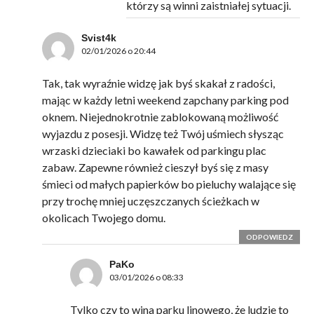
którzy są winni zaistniałej sytuacji.
Svist4k
02/01/2026 o 20:44
Tak, tak wyraźnie widzę jak byś skakał z radości,
mając w każdy letni weekend zapchany parking pod
oknem. Niejednokrotnie zablokowaną możliwość
wyjazdu z posesji. Widzę też Twój uśmiech słysząc
wrzaski dzieciaki bo kawałek od parkingu plac
zabaw. Zapewne również cieszył byś się z masy
śmieci od małych papierków bo pieluchy walające się
przy trochę mniej uczęszczanych ścieżkach w
okolicach Twojego domu.
ODPOWIEDZ
PaKo
03/01/2026 o 08:33
Tylko czy to wina parku linowego, że ludzie to