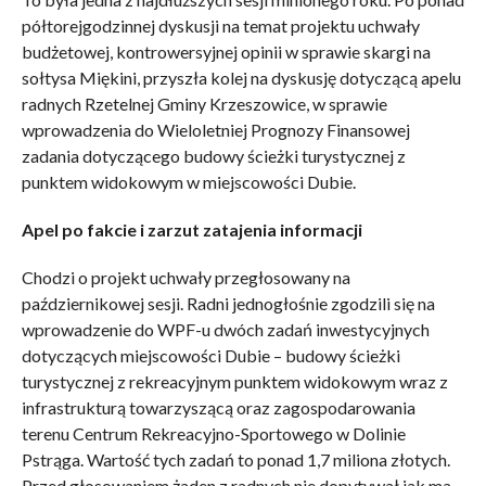
półtorejgodzinnej dyskusji na temat projektu uchwały
budżetowej, kontrowersyjnej opinii w sprawie skargi na
sołtysa Miękini, przyszła kolej na dyskusję dotyczącą apelu
radnych Rzetelnej Gminy Krzeszowice, w sprawie
wprowadzenia do Wieloletniej Prognozy Finansowej
zadania dotyczącego budowy ścieżki turystycznej z
punktem widokowym w miejscowości Dubie.
Apel po fakcie i zarzut zatajenia informacji
Chodzi o projekt uchwały przegłosowany na
październikowej sesji. Radni jednogłośnie zgodzili się na
wprowadzenie do WPF-u dwóch zadań inwestycyjnych
dotyczących miejscowości Dubie – budowy ścieżki
turystycznej z rekreacyjnym punktem widokowym wraz z
infrastrukturą towarzyszącą oraz zagospodarowania
terenu Centrum Rekreacyjno-Sportowego w Dolinie
Pstrąga. Wartość tych zadań to ponad 1,7 miliona złotych.
Przed głosowaniem żaden z radnych nie dopytywał jak ma