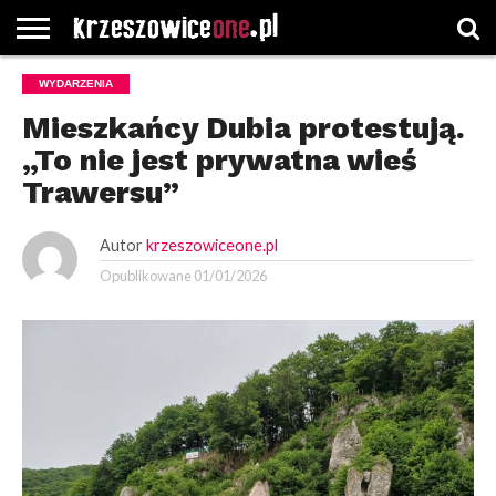
STRONA
WYDARZENIA
GŁÓWNA
WYBORY
WYBIERZ
ROZKŁADY
GREGORCZYK
KONTAKT
SAMORZĄDOWE
KATEGORIE
JAZDY
WATCH
Mieszkańcy Dubia protestują.
„To nie jest prywatna wieś
Trawersu”
Autor
krzeszowiceone.pl
Opublikowane
01/01/2026