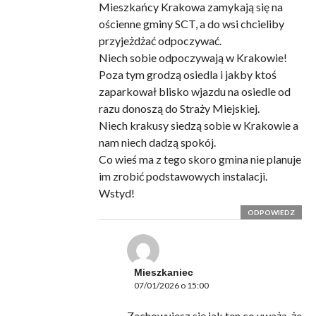
Mieszkańcy Krakowa zamykają się na
ościenne gminy SCT, a do wsi chcieliby
przyjeżdżać odpoczywać.
Niech sobie odpoczywają w Krakowie!
Poza tym grodzą osiedla i jakby ktoś
zaparkował blisko wjazdu na osiedle od
razu donoszą do Straży Miejskiej.
Niech krakusy siedzą sobie w Krakowie a
nam niech dadzą spokój.
Co wieś ma z tego skoro gmina nie planuje
im zrobić podstawowych instalacji.
Wstyd!
ODPOWIEDZ
Mieszkaniec
07/01/2026 o 15:00
Zachowujesz się jak ten co uważa, że