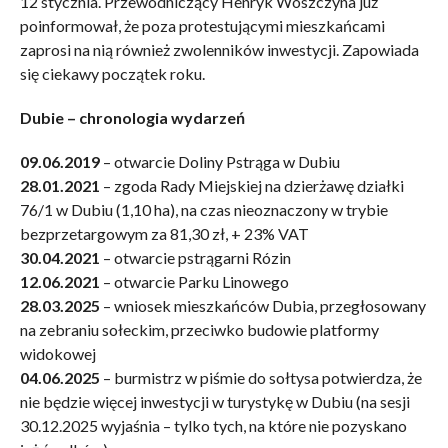
12 stycznia. Przewodniczący Henryk Woszczyna już
poinformował, że poza protestującymi mieszkańcami
zaprosi na nią również zwolenników inwestycji. Zapowiada
się ciekawy początek roku.
Dubie – chronologia wydarzeń
09.06.2019
– otwarcie Doliny Pstrąga w Dubiu
28.01.2021
– zgoda Rady Miejskiej na dzierżawę działki
76/1 w Dubiu (1,10 ha), na czas nieoznaczony w trybie
bezprzetargowym za 81,30 zł, + 23% VAT
30.04.2021
– otwarcie pstrągarni Rózin
12.06.2021
– otwarcie Parku Linowego
28.03.2025
– wniosek mieszkańców Dubia, przegłosowany
na zebraniu sołeckim, przeciwko budowie platformy
widokowej
04.06.2025
– burmistrz w piśmie do sołtysa potwierdza, że
nie będzie więcej inwestycji w turystykę w Dubiu (na sesji
30.12.2025 wyjaśnia – tylko tych, na które nie pozyskano