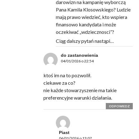
darowizn na kampanię wyborczą
Pana Kamila Klosowskiego? Ludzie
mają prawo wiedzieć, kto wspiera
finansowo kandydata i może
oczekiwać „wdziecznosci”?
Ciąg dalszy pytań nastąpi…
do zastanowienia
04/01/2026 o 22:54
ktoś im na to pozwolił.
ciekawe za co?
nie każde stowarzyszenie ma takie
preferencyjne warunki działania.
ODPOWIEDZ
Piast
06/01/2026 o 13:07