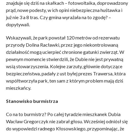
znajduje się dziś na skałkach – fotowoltaika, doprowadzony
prąd, nowe podesty, w ich opini niebezpieczna huśtawka i
już nie 3 a 8 tras. Czy gmina wyrażała na to zgodę? –
dopytywali.
Wskazywali, że park powstał 120 metrów od rezerwatu
przyrody Dolina Racławki, przez jego niekontrolowaną
działalność mogą ucierpieć chronione gatunki zwierząt. W
pewnym momencie stwierdzili, że Dubie nie jest prywatną
wsią stowarzyszenia. Kolejne zarzuty, głównie dotyczące
bezpieczeństwa, padały z ust byłej prezes Trawersa, która
współtworzyła park, ten sam z którym problem mają dziś
mieszkańcy.
Stanowisko burmistrza
Co na to burmistrz? Po całej tyradzie mieszkanek Dubia
Wacław Gregorczyk nie zabrał głosu. Wcześniej odniósł się
do wypowiedzi radnego Kłosowskiego, przypominając, że