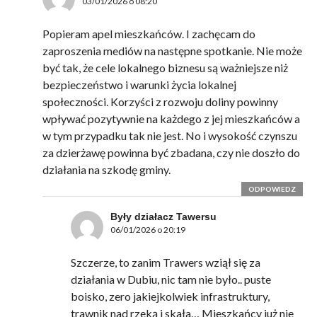
03/01/2026 o 08:20
Popieram apel mieszkańców. I zachęcam do
zaproszenia mediów na następne spotkanie. Nie może
być tak, że cele lokalnego biznesu są ważniejsze niż
bezpieczeństwo i warunki życia lokalnej
społeczności. Korzyści z rozwoju doliny powinny
wpływać pozytywnie na każdego z jej mieszkańców a
w tym przypadku tak nie jest. No i wysokość czynszu
za dzierżawę powinna być zbadana, czy nie doszło do
działania na szkodę gminy.
ODPOWIEDZ
Były działacz Tawersu
06/01/2026 o 20:19
Szczerze, to zanim Trawers wziął się za
działania w Dubiu, nic tam nie było.. puste
boisko, zero jakiejkolwiek infrastruktury,
trawnik nad rzeką i skała… Mieszkańcy już nie