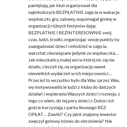
pamiętają, jak klub organizował dla
najmłodszych BEZPŁATNIE zajęcia w wakacje,
wspinaczki, gry, zabawy, wspomagał gminę w
organizacji różnych festynów dając
BEZPLATNIE I BEZINTERESOWNIE swój
czas, ludzi, środki, organizując swoje punkty by
zaangażować dzieci i młodzież w zajęcia,
warsztat, niezwiązane jedynie ze wspinaczka…
Jak mieszkańcy małej wsi w której nic się nie
działo, cieszyli się, na organizację nawet
niewielkich wydarzeń w ich miejscowości…
Przecież to wszystko było dla Was i przez Was,
wy motywowaliście ludzi z klubu do dalszych
działań i wspierania Waszych dzieci i rozwoju, z
tego co wiem, do tej pory dzieci z Dubia i ich
goście korzystają z parku linowego BEZ
OPŁAT… Zawiść? Czy jakiś znajomy inwestor
zwęszył gotowy biznes do obrobienia? Nie