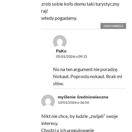
zrób sobie koło domu taki turystyczny
raj!
wtedy pogadamy.
ODPOWIEDZ
PaKo
05/01/2026 o 09:15
No na ten argument nie poradzę.
Nokaut. Poprostu nokaut. Brak mi
słów.
myślenie średniowieczne
10/01/2026 o 16:50
Nikt nie chce, by ludzie „zwijali” swoje
interesy.
Chodzi o ich uregulowanie