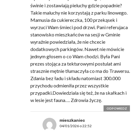
świnie i zostawiają pieluchy gdzie popadnie?
Takie maluchy nie korzystają z parku linowego.
Mamusia da cukiereczka, 100 przekąsek i
wyrzuci Wam śmieci pod drzwi. Pani referujaca
stanowisko mieszkańców na sesji w Gminie
wyraźnie powiedziała, że nie chcecie
dodatkowych parkingów. Nawet nie mówicie
jednym głosem o co Wam chodzi. Była Pani
prezes stojąca za tekturowymi postulat ami
strasznie mętnie tłumaczyła co ma do Trawersu.
Zdania bez ładu i składu natomiast 300.000
przychodu odmieniła przez wszystkie
przypadki.Dowiedziala się też, że na skałkach i
w lesie jest fauna…. Zdrowia życzę.
ODPOWIEDZ
mieszkaniec
04/01/2026 o 22:52