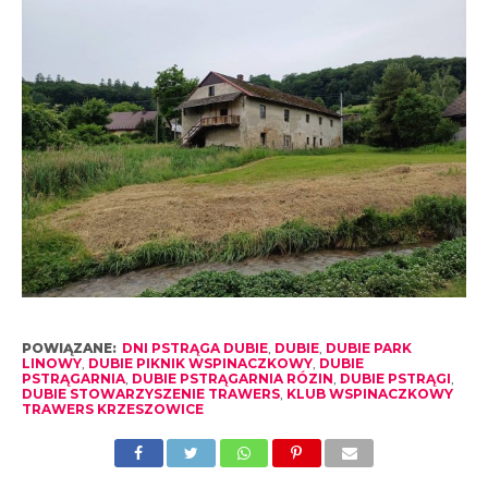
POWIĄZANE:
DNI PSTRĄGA DUBIE
,
DUBIE
,
DUBIE PARK
LINOWY
,
DUBIE PIKNIK WSPINACZKOWY
,
DUBIE
PSTRĄGARNIA
,
DUBIE PSTRĄGARNIA RÓZIN
,
DUBIE PSTRĄGI
,
DUBIE STOWARZYSZENIE TRAWERS
,
KLUB WSPINACZKOWY
TRAWERS KRZESZOWICE