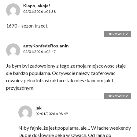
Klaps, akcja!
02/01/2026 o 01:38
1670 – sezon trzeci.
ODPOWIEDZ
antyKonfedeRosjanin
02/01/2026 o 02:47
Ja bym byl zadowolony z tego ze moja miejscowosc staje
sie bardzo popularna. Oczywscie nalezy zaoferowac
rowniez pelna infrastrukture tak mieszkancom jak I
przyjezdnym.
ODPOWIEDZ
jak
02/01/2026 o 08:49
Niby fajnie, że jest popularna, ale… W ładne weekendy
Dubie dosłownie pęka w szwach. Od rana do